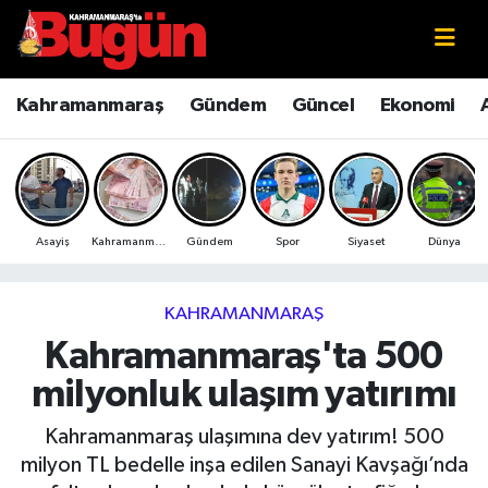
Kahramanmaraş
Kahramanmaraş Nöbetçi Eczaneler
Kahramanmaraş
Gündem
Güncel
Ekonomi
Kahramanmaraş Sokak Röportajları
Kahramanmaraş Hava Durumu
Bilim ve Teknoloji
Kahramanmaraş Namaz Vakitleri
Asayiş
Kahramanmaraş
Gündem
Spor
Siyaset
Dünya
Çevre
Kahramanmaraş Trafik Yoğunluk Haritası
Eğitim
Süper Lig Puan Durumu ve Fikstür
KAHRAMANMARAŞ
Kahramanmaraş'ta 500
Ekonomi
Tüm Manşetler
milyonluk ulaşım yatırımı
Genel
Son Dakika Haberleri
Kahramanmaraş ulaşımına dev yatırım! 500
milyon TL bedelle inşa edilen Sanayi Kavşağı’nda
Güncel
Haber Arşivi