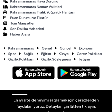
Kahramanmaraş Hava Durumu
Kahramanmaraş Namaz Vakitleri
Kahramanmaraş Trafik Yoğunluk Haritası
Puan Durumu ve Fikstür
Tüm Manşetler
Son Dakika Haberleri
Haber Arşivi
Kahramanmaraş
Genel
Güncel
Ekonomi
Spor
Sağlık
Eğitim
Künye
Çerez Politikası
Gizlilik Politikası
Gizlilik Sözleşmesi
İletişim
RSS
Copyright © 2026. Her hakkı saklıdır.
En iyi site deneyimi sağlamak için çerezlerden
faydalanıyoruz. Detaylar için lütfen tıklayın.