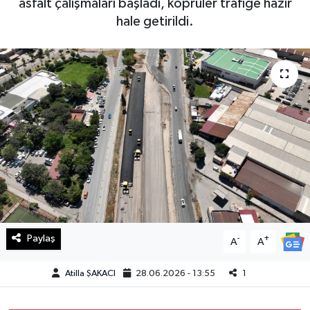
asfalt çalışmaları başladı, köprüler trafiğe hazır
hale getirildi.
Haberde İnsan
Kültür Sanat
Magazin
Manşet Altı
Manşetler
Resmi İlan
Sağlık
Paylaş
-
+
A
A
Spor
Atilla ŞAKACI
28.06.2026 - 13:55
1
SürManşet