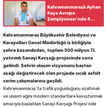
Kahramanmaraşlı Ayhan
Teknoloji
Kaya Avrupa
Şampiyonası'nda 4
Yaşam
Madalya Kazandı!
Kahramanmaraş Büyükşehir Belediyesi ve
KAHRAMANMARAŞ
Karayolları Genel Müdürlüğü iş birliğiyle
şehre kazandırılan, toplam 500 milyon TL
yatırımlı Sanayi Kavşağı projesinde sona
gelindi. Şehrin ulaşım vizyonunu baştan
aşağı değiştirecek olan projede sıcak asfalt
serim çalışmalarına geçildi.
Kahramanmaraş’ta trafik yoğunluğunu azaltmak
ve ulaşım ağını modern standartlara kavuşturmak
amacıyla başlatılan Sanayi Kavşağı Projesi'nde