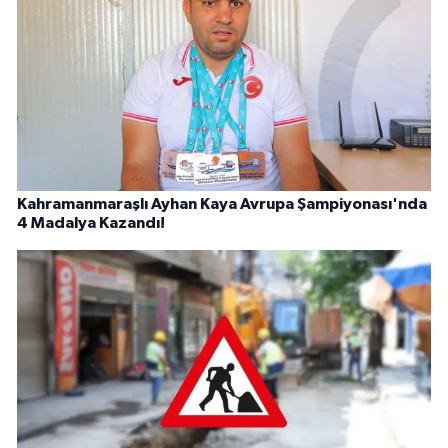
Kahramanmaraşlı Ayhan Kaya Avrupa Şampiyonası'nda
4 Madalya Kazandı!