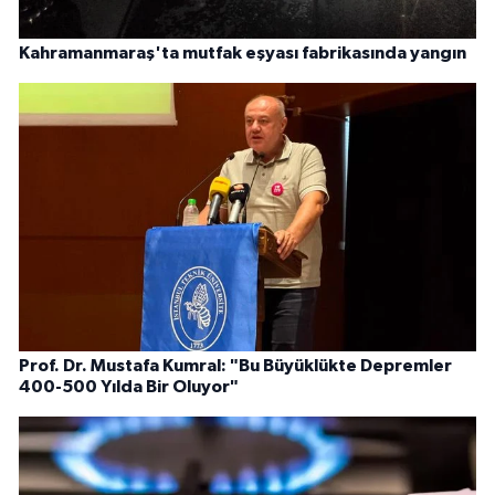
Kahramanmaraş'ta mutfak eşyası fabrikasında yangın
Prof. Dr. Mustafa Kumral: "Bu Büyüklükte Depremler
400-500 Yılda Bir Oluyor"