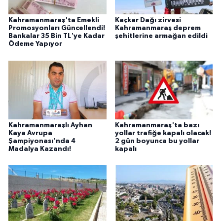
Kahramanmaraş'ta Emekli
Kaçkar Dağı zirvesi
Promosyonları Güncellendi!
Kahramanmaraş deprem
Bankalar 35 Bin TL'ye Kadar
şehitlerine armağan edildi
Ödeme Yapıyor
Kahramanmaraşlı Ayhan
Kahramanmaraş'ta bazı
Kaya Avrupa
yollar trafiğe kapalı olacak!
Şampiyonası'nda 4
2 gün boyunca bu yollar
Madalya Kazandı!
kapalı