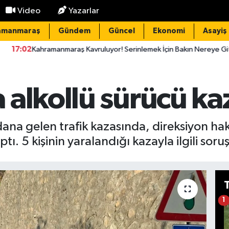
Video
Yazarlar
amanmaraş
Gündem
Güncel
Ekonomi
Asayiş
nmaraş Kavruluyor! Serinlemek İçin Bakın Nereye Gittiler
16:
alkollü sürücü kaza
ana gelen trafik kazasında, direksiyon hak
ı. 5 kişinin yaralandığı kazayla ilgili soru
1