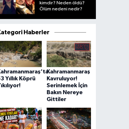
kimdir? Neden öldü?
Ölüm nedeni nedir?
Kategori Haberler
Kahramanmaraş’ta
Kahramanmaraş
3 Yıllık Köprü
Kavruluyor!
ıkılıyor!
Serinlemek İçin
Bakın Nereye
Gittiler