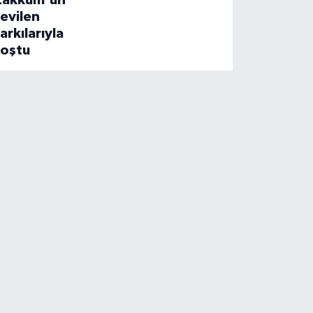
Zakkum'un
evilen
arkılarıyla
coştu