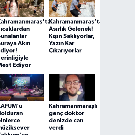
Kahramanmaraş’ta
Kahramanmaraş’ta
ıcaklardan
Asırlık Gelenek!
unalanlar
Kışın Saklıyorlar,
Buraya Akın
Yazın Kar
diyor!
Çıkarıyorlar
erinliğiyle
Mest Ediyor
KAFUM'u
Kahramanmaraşlı
dolduran
genç doktor
inlerce
denizde can
müziksever
verdi