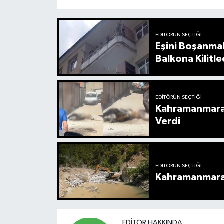
EDITÖRÜN SEÇTIĞI
Eşini Boşanma
Balkona Kilitle
EDITÖRÜN SEÇTIĞI
Kahramanmaraş
Verdi
EDITÖRÜN SEÇTIĞI
Kahramanmaraş’
EDITÖR HAKKINDA