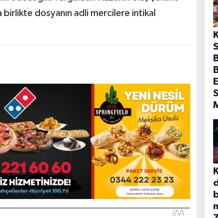
a birlikte dosyanın adli mercilere intikal
S
B
E
S
b