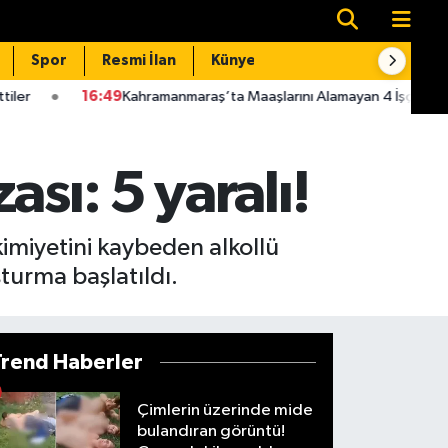
Spor
Resmi İlan
Künye
İletişim
49
Kahramanmaraş’ta Maaşlarını Alamayan 4 İşçi Kule Vince Çıktı!
sı: 5 yaralı!
imiyetini kaybeden alkollü
şturma başlatıldı.
Trend Haberler
Çimlerin üzerinde mide
bulandıran görüntü!