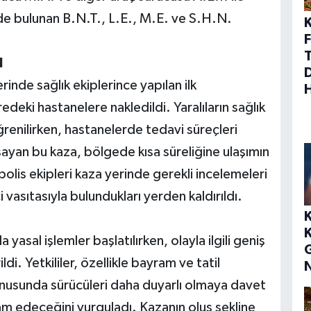
de bulunan B.N.T., L.E., M.E. ve S.H.N.
F
I
rinde sağlık ekiplerince yapılan ilk
deki hastanelere nakledildi. Yaralıların sağlık
ğrenilirken, hastanelerde tedavi süreçleri
sayan bu kaza, bölgede kısa süreliğine ulaşımın
lis ekipleri kaza yerinde gerekli incelemeleri
 vasıtasıyla bulundukları yerden kaldırıldı.
sal işlemler başlatılırken, olayla ilgili geniş
i. Yetkililer, özellikle bayram ve tatil
onusunda sürücüleri daha duyarlı olmaya davet
am edeceğini vurguladı. Kazanın oluş şekline