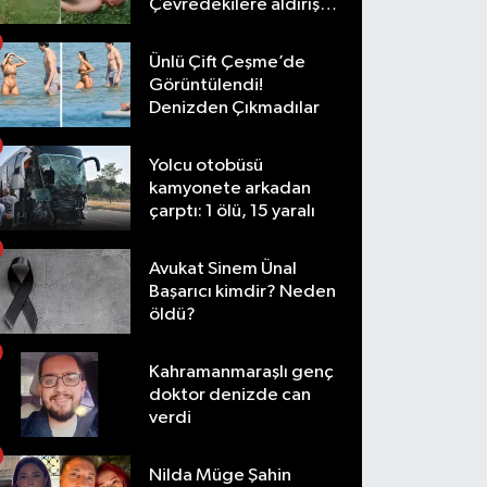
Çevredekilere aldırış
etmediler
Ünlü Çift Çeşme’de
Görüntülendi!
Denizden Çıkmadılar
Yolcu otobüsü
kamyonete arkadan
çarptı: 1 ölü, 15 yaralı
Avukat Sinem Ünal
Başarıcı kimdir? Neden
öldü?
Kahramanmaraşlı genç
doktor denizde can
verdi
Nilda Müge Şahin