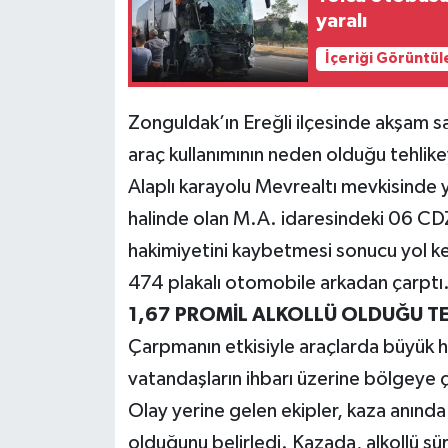
yaralı
Teknoloji
İçeriği Görüntül
Yaşam
Zonguldak’ın Ereğli ilçesinde akşam sa
KAHRAMANMARAŞ
araç kullanımının neden olduğu tehlike
Alaplı karayolu Mevrealtı mevkisinde y
halinde olan M.A. idaresindeki 06 CD
hakimiyetini kaybetmesi sonucu yol k
474 plakalı otomobile arkadan çarptı
1,67 PROMİL ALKOLLÜ OLDUĞU TES
Çarpmanın etkisiyle araçlarda büyük 
vatandaşların ihbarı üzerine bölgeye ço
Olay yerine gelen ekipler, kaza anında
olduğunu belirledi. Kazada, alkollü sü