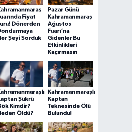
Kahramanmaraş
Pazar Günü
uarında Fiyat
Kahramanmaraş
Turu! Dönerden
Ağustos
Dondurmaya
Fuarı’na
Her Şeyi Sorduk
Gidenler Bu
Etkinlikleri
Kaçırmasın
Kahramanmaraşlı
Kahramanmaraşlı
Kaptan Şükrü
Kaptan
Gök Kimdir?
Teknesinde Ölü
Neden Öldü?
Bulundu!