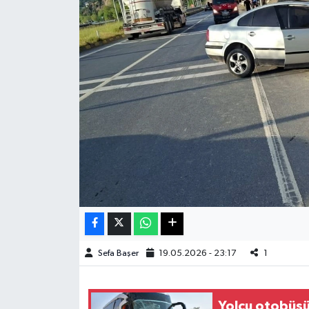
Haberde İnsan
Kültür Sanat
Magazin
Manşet Altı
Manşetler
Resmi İlan
Sağlık
Sefa Başer
19.05.2026 - 23:17
1
Spor
Yolcu otobüsü
SürManşet