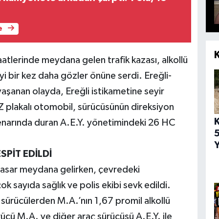
e
atlerinde meydana gelen trafik kazası, alkollü
yi bir kez daha gözler önüne serdi. Ereğli-
aşanan olayda, Ereğli istikametine seyir
Z plakalı otomobil, sürücüsünün direksiyon
enarında duran A.E.Y. yönetimindeki 26 HC
5
.
Y
PİT EDİLDİ
hasar meydana gelirken, çevredeki
k sayıda sağlık ve polis ekibi sevk edildi.
 sürücülerden M.A.’nın 1,67 promil alkollü
rücü M.A. ve diğer araç sürücüsü A.E.Y. ile