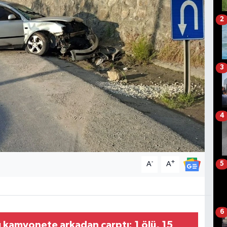
2
3
4
-
+
A
A
5
6
 kamyonete arkadan çarptı: 1 ölü, 15