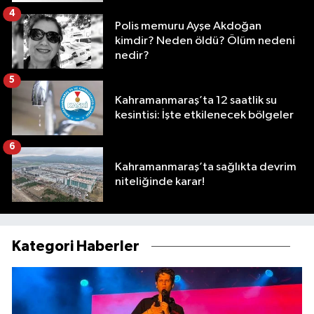
4
Polis memuru Ayşe Akdoğan
kimdir? Neden öldü? Ölüm nedeni
nedir?
5
Kahramanmaraş’ta 12 saatlik su
kesintisi: İşte etkilenecek bölgeler
6
Kahramanmaraş’ta sağlıkta devrim
niteliğinde karar!
Kategori Haberler