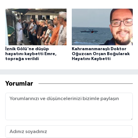
İznik Gölü'ne düşüp
Kahramanmaraşlı Doktor
hayatını kaybetti Emre,
Oğuzcan Orçan Boğularak
toprağa verildi
Hayatını Kaybetti
Yorumlar