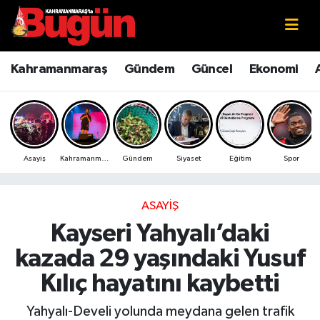
Kahramanmaraş
Kahramanmaraş Nöbetçi Eczaneler
Kahramanmaraş
Gündem
Güncel
Ekonomi
Kahramanmaraş Sokak Röportajları
Kahramanmaraş Hava Durumu
Bilim ve Teknoloji
Kahramanmaraş Namaz Vakitleri
Asayiş
Kahramanmaraş
Gündem
Siyaset
Eğitim
Spor
Çevre
Kahramanmaraş Trafik Yoğunluk Haritası
Eğitim
Süper Lig Puan Durumu ve Fikstür
ASAYIŞ
Kayseri Yahyalı’daki
Ekonomi
Tüm Manşetler
kazada 29 yaşındaki Yusuf
Genel
Son Dakika Haberleri
Kılıç hayatını kaybetti
Güncel
Haber Arşivi
Yahyalı-Develi yolunda meydana gelen trafik