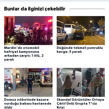
Bunlar da ilginizi çekebilir
Mardin'de otomobil
Düğünde tekmeli yumruklu
hafriyat kamyonuna
kavga: 5 yaralı
arkadan çarptı: 1 ölü, 2
yaralı
Domuz nöbetinde kazara
Skandal Görüntüler Ortaya
vurduğu babası hastanede
Çıktı! Ünlü Grupta T*ciz
öldü
Krizi