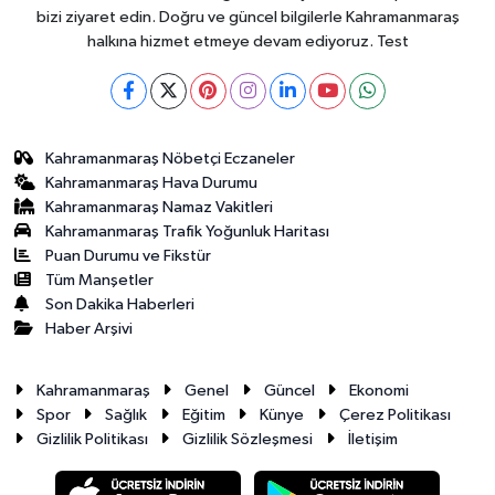
bizi ziyaret edin. Doğru ve güncel bilgilerle Kahramanmaraş
halkına hizmet etmeye devam ediyoruz. Test
Kahramanmaraş Nöbetçi Eczaneler
Kahramanmaraş Hava Durumu
Kahramanmaraş Namaz Vakitleri
Kahramanmaraş Trafik Yoğunluk Haritası
Puan Durumu ve Fikstür
Tüm Manşetler
Son Dakika Haberleri
Haber Arşivi
Kahramanmaraş
Genel
Güncel
Ekonomi
Spor
Sağlık
Eğitim
Künye
Çerez Politikası
Gizlilik Politikası
Gizlilik Sözleşmesi
İletişim