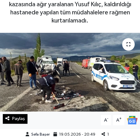
kazasında ağır yaralanan Yusuf Kılıç, kaldırıldığı
Haberde İnsan
hastanede yapılan tüm müdahalelere rağmen
kurtarılamadı.
Kültür Sanat
Magazin
Manşet Altı
Manşetler
Resmi İlan
Sağlık
Paylaş
-
+
A
A
Spor
Sefa Başer
19.05.2026 - 20:49
1
SürManşet