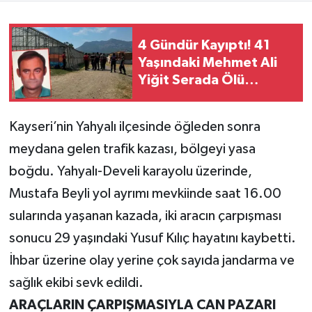
Teknoloji
4 Gündür Kayıptı! 41
Yaşındaki Mehmet Ali
Yaşam
Yiğit Serada Ölü
Bulundu
KAHRAMANMARAŞ
Kayseri’nin Yahyalı ilçesinde öğleden sonra
meydana gelen trafik kazası, bölgeyi yasa
boğdu. Yahyalı-Develi karayolu üzerinde,
Mustafa Beyli yol ayrımı mevkiinde saat 16.00
sularında yaşanan kazada, iki aracın çarpışması
sonucu 29 yaşındaki Yusuf Kılıç hayatını kaybetti.
İhbar üzerine olay yerine çok sayıda jandarma ve
sağlık ekibi sevk edildi.
ARAÇLARIN ÇARPIŞMASIYLA CAN PAZARI