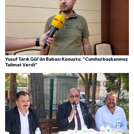
Yusuf Tarık Gül'ün Babası Konuştu: "Cumhurbaşkanımız
Talimat Verdi"