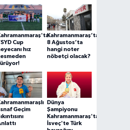
Kahramanmaraş'ta
Kahramanmaraş’ta
TSYD Cup
8 Ağustos’ta
eyecanı hız
hangi noter
kesmeden
nöbetçi olacak?
ürüyor!
Kahramanmaraşlı
Dünya
Esnaf Geçim
Şampiyonu
ıkıntısını
Kahramanmaraş'tan!
nlattı
İsveç'te Türk