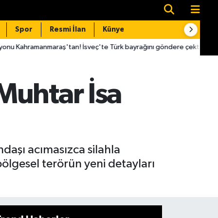
Spor
Resmi İlan
Künye
İletişim
raş'tan! İsveç'te Türk bayrağını göndere çektirdi
16:07
CHP
Muhtar İsa
andaşı acımasızca silahla
 bölgesel terörün yeni detayları