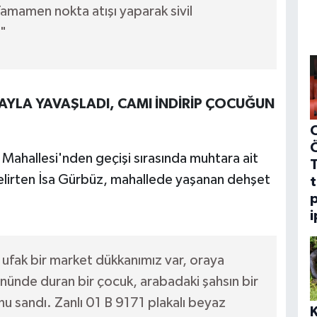
amamen nokta atışı yaparak sivil
"
YLA YAVAŞLADI, CAMI İNDİRİP ÇOCUĞUN
C
 Mahallesi'nden geçişi sırasında muhtara ait
elirten İsa Gürbüz, mahallede yaşanan dehşet
t
p
i
m ufak bir market dükkanımız var, oraya
nünde duran bir çocuk, arabadaki şahsın bir
nu sandı. Zanlı 01 B 9171 plakalı beyaz