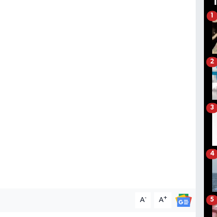
1
2
3
4
-
+
A
A
5