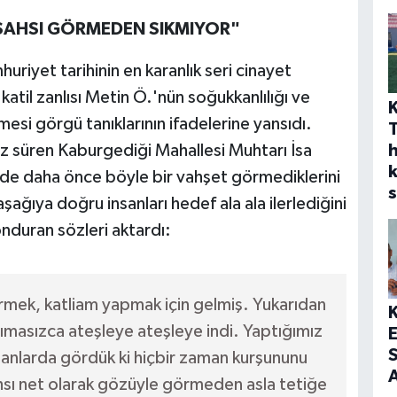
ŞAHSI GÖRMEDEN SIKMIYOR"
uriyet tarihinin en karanlık seri cinayet
 katil zanlısı Metin Ö.'nün soğukkanlılığı ve
esi görgü tanıklarının ifadelerine yansıdı.
h
 iz süren Kaburgediği Mahallesi Muhtarı İsa
de daha önce böyle bir vahşet görmediklerini
s
aşağıya doğru insanları hedef ala ala ilerlediğini
nduran sözleri aktardı:
rmek, katliam yapmak için gelmiş. Yukarıdan
acımasızca ateşleye ateşleye indi. Yaptığımız
S
anlarda gördük ki hiçbir zaman kurşununu
A
hsı net olarak gözüyle görmeden asla tetiğe