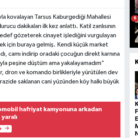
ıyla kovalayan Tarsus Kaburgediği Mahallesi
6
cu dakikaları ilk kez anlattı. Katil zanlısının
edef gözeterek cinayet işlediğini vurgulayan
k için buraya gelmiş. Kendi küçük market
ı, camı indirip oradaki çocuğun direkt karnına
abayla peşine düştüm ama yakalayamadım"
er, dron ve komando birlikleriyle yürütülen dev
arazide saklanan cani yüzünden köy halkı büyük
omobil hafriyat kamyonuna arkadan
 yaralı
E
M
e