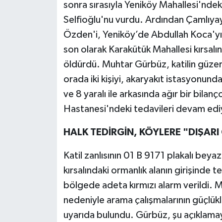
sonra sırasıyla Yeniköy Mahallesi'nde
Selfioğlu'nu vurdu. Ardından Çamlıyayl
Özden'i, Yeniköy’de Abdullah Koca'yı
son olarak Karakütük Mahallesi kırsal
öldürdü. Muhtar Gürbüz, katilin güzer
orada iki kişiyi, akaryakıt istasyonunda
ve 8 yaralı ile arkasında ağır bir bilanç
Hastanesi'ndeki tedavileri devam edi
HALK TEDİRGİN, KÖYLERE "DIŞARI 
Katil zanlısının 01 B 9171 plakalı beya
kırsalındaki ormanlık alanın girişinde
bölgede adeta kırmızı alarm verildi. M
nedeniyle arama çalışmalarının güçlükl
uyarıda bulundu. Gürbüz, şu açıklamay