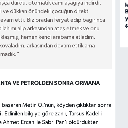
şça durdu, otomatik camı aşağıya indirdi.
k
dı ve dükkan önündeki çocuğun direkt
y
devam etti. Biz oradan feryat edip bağırınca
silahımı alıp arkasından ateş etmek ve onu
aklaşmış, hemen kendi arabama atladım.
 kovaladım, arkasından devam ettik ama
amadık."
KANTA VE PETROLDEN SONRA ORMANA
başaran Metin Ö.’nün, köyden çıktıktan sonra
. Edinilen bilgiye göre zanlı, Tarsus Kadelli
da Ahmet Ercan ile Sabri Pan'ı öldürdükten