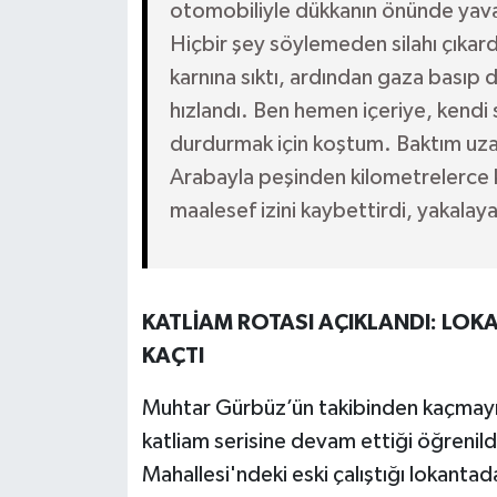
otomobiliyle dükkanın önünde yava
Hiçbir şey söylemeden silahı çıkar
karnına sıktı, ardından gaza basıp 
hızlandı. Ben hemen içeriye, kendi 
durdurmak için koştum. Baktım uz
Arabayla peşinden kilometrelerce
maalesef izini kaybettirdi, yakalay
KATLİAM ROTASI AÇIKLANDI: LO
KAÇTI
Muhtar Gürbüz’ün takibinden kaçmayı 
katliam serisine devam ettiği öğrenildi
Mahallesi'ndeki eski çalıştığı lokanta