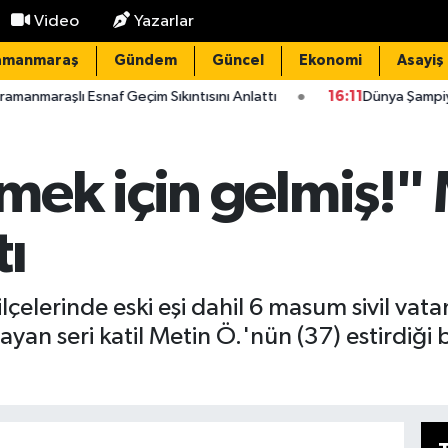
Video
Yazarlar
amanmaraş
Gündem
Güncel
Ekonomi
Asayiş
naf Geçim Sıkıntısını Anlattı
16:11
Dünya Şampiyonu Kahramanma
ek için gelmiş!" 
ı
lçelerinde eski eşi dahil 6 masum sivil vat
layan seri katil Metin Ö.'nün (37) estirdiği