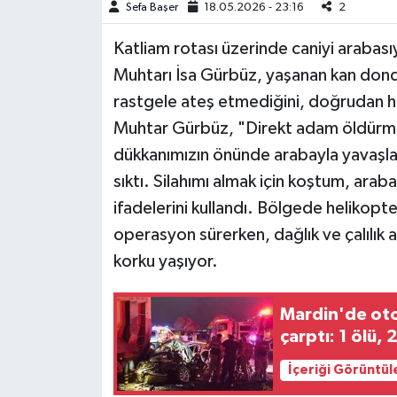
Sefa Başer
18.05.2026 - 23:16
2
Teknoloji
Katliam rotası üzerinde caniyi arabas
Muhtarı İsa Gürbüz, yaşanan kan donduru
Yaşam
rastgele ateş etmediğini, doğrudan h
Muhtar Gürbüz, "Direkt adam öldürme
KAHRAMANMARAŞ
dükkanımızın önünde arabayla yavaşlad
sıktı. Silahımı almak için koştum, ar
ifadelerini kullandı. Bölgede helikopt
operasyon sürerken, dağlık ve çalılık 
korku yaşıyor.
Mardin'de ot
çarptı: 1 ölü, 2
İçeriği Görüntül