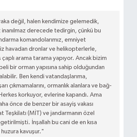
vaka değil, halen kendimize gelemedik,
 inanılmaz derecede tedirgin, çünkü bu
 Jandarma komandolarımız, emniyet
miz havadan dronlar ve helikopterlerle,
iş çaplı arama tarama yapıyor. Ancak bizim
beli bir orman yapısına sahip olduğundan
alabilir. Ben kendi vatandaşlarıma,
şarı çıkmamalarını, ormanlık alanlara ve bağ-
Herkes korkuyor, evlerine kapandı. Ama
Daha önce de benzer bir asayiş vakası
at Teşkilatı (MİT) ve jandarmanın özel
etirilmişti. İnşallah bu cani de en kısa
 huzura kavuşur."