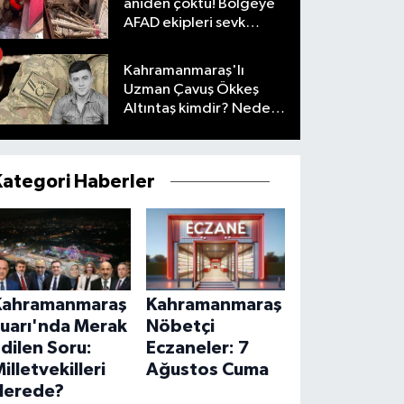
aniden çöktü! Bölgeye
AFAD ekipleri sevk
edildi
Kahramanmaraş'lı
Uzman Çavuş Ökkeş
Altıntaş kimdir? Neden
öldü?
Kategori Haberler
Kahramanmaraş
Kahramanmaraş
Fuarı'nda Merak
Nöbetçi
dilen Soru:
Eczaneler: 7
illetvekilleri
Ağustos Cuma
Nerede?