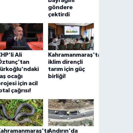
bayrağını
göndere
çektirdi
HP'li Ali
Kahramanmaraş'ta
Öztunç'tan
iklim dirençli
Türkoğlu'ndaki
tarım için güç
aş ocağı
birliği!
rojesi için acil
ptal çağrısı!
Kahramanmaraş'ta
Andırın'da