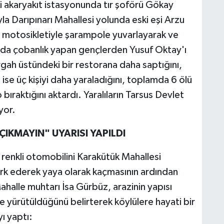
ki akaryakıt istasyonunda tır şoförü Gökay
a Darıpınarı Mahallesi yolunda eski eşi Arzu
 motosikletiyle şarampole yuvarlayarak ve
ında çobanlık yapan gençlerden Yusuf Oktay'ı
gah üstündeki bir restorana daha saptığını,
 ise üç kişiyi daha yaraladığını, toplamda 6 ölü
o bıraktığını aktardı. Yaralıların Tarsus Devlet
yor.
ÇIKMAYIN" UYARISI YAPILDI
z renkli otomobilini Karakütük Mahallesi
 terk ederek yaya olarak kaçmasının ardından
ahalle muhtarı İsa Gürbüz, arazinin yapısı
e yürütüldüğünü belirterek köylülere hayati bir
ı yaptı: