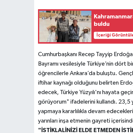
Teknoloji
Kahramanmaraş'
buldu
Yaşam
İçeriği Görüntül
KAHRAMANMARAŞ
Cumhurbaşkanı Recep Tayyip Erdoğan,
Bayramı vesilesiyle Türkiye’nin dört bi
öğrencilerle Ankara’da buluştu. Gençle
iftihar kaynağı olduğunu belirten Erdoğ
edecek, Türkiye Yüzyılı'nı hayata geçir
görüyorum" ifadelerini kullandı. 23,5 
yapmaya kararlılıkla devam edecekleri
yarınları inşa etmenin gayreti içerisin
"İSTİKLALİNİZİ ELDE ETMEDEN İS