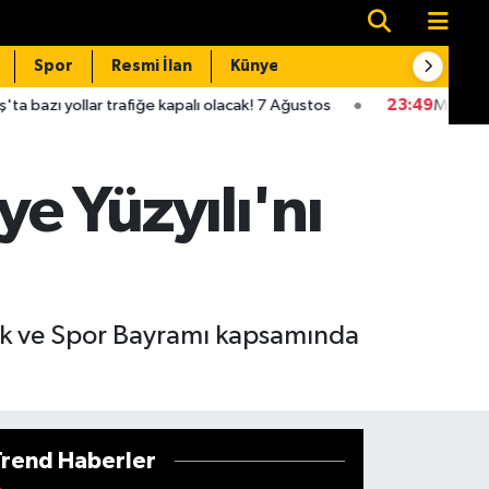
Spor
Resmi İlan
Künye
İletişim
fiğe kapalı olacak! 7 Ağustos
23:49
Mardin'de otomobil hafriy
e Yüzyılı'nı
ik ve Spor Bayramı kapsamında
Trend Haberler