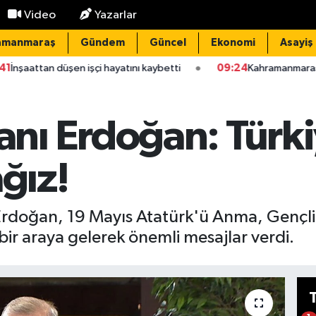
Video
Yazarlar
amanmaraş
Gündem
Güncel
Ekonomi
Asayiş
 işçi hayatını kaybetti
09:24
Kahramanmaraş'ta bazı yollar tra
ı Erdoğan: Türkiy
ağız!
rdoğan, 19 Mayıs Atatürk'ü Anma, Gençl
bir araya gelerek önemli mesajlar verdi.