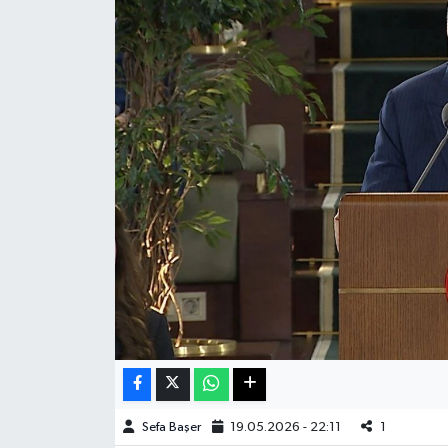
Haberde İnsan
Kültür Sanat
Magazin
Manşet Altı
Manşetler
Resmi İlan
Sağlık
Spor
Sefa Başer
19.05.2026 - 22:11
1
SürManşet