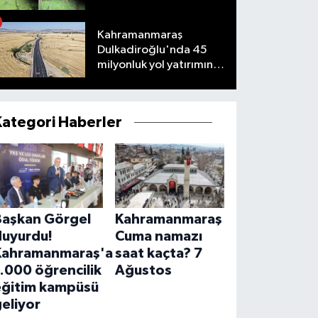
Kahramanmaraş
Dulkadiroğlu'nda 45
milyonluk yol yatırımını
tamamladı
Kategori Haberler
Başkan Görgel
Kahramanmaraş
duyurdu!
Cuma namazı
Kahramanmaraş'a
saat kaçta? 7
.000 öğrencilik
Ağustos
eğitim kampüsü
eliyor