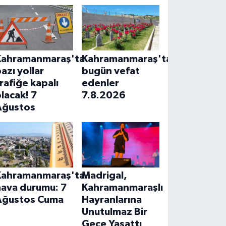
Kahramanmaraş'ta
Kahramanmaraş'ta
azı yollar
bugün vefat
rafiğe kapalı
edenler
lacak! 7
7.8.2026
Ağustos
Kahramanmaraş'ta
Madrigal,
hava durumu: 7
Kahramanmaraşlı
Ağustos Cuma
Hayranlarına
Unutulmaz Bir
Gece Yaşattı