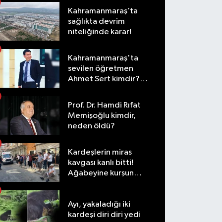
Kahramanmaraş’ta
sağlıkta devrim
niteliğinde karar!
Kahramanmaraş'ta
sevilen öğretmen
Ahmet Sert kimdir?
Neden öldü?
Prof. Dr. Hamdi Rıfat
Memişoğlu kimdir,
neden öldü?
Kardeşlerin miras
kavgası kanlı bitti!
Ağabeyine kurşun
yağdırdı
Ayı, yakaladığı iki
kardeşi diri diri yedi