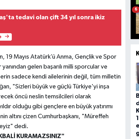
6
ta tedavi olan çift 34 yıl sonra ikiz
e
 19 Mayıs Atatürk’ü Anma, Gençlik ve Spor
r yanından gelen başarılı milli sporcular ve
rin sadece kendi ailelerinin değil, tüm milletin
an, "Sizleri büyük ve güçlü Türkiye'yi inşa
ecek öncü neslin temsilcileri olarak
yıldır olduğu gibi gençlere en büyük yatırımı
nin altını çizen Cumhurbaşkanı, "Müreffeh
1
deyiz" dedi.
g
TİKBALİ KURAMAZSINIZ"