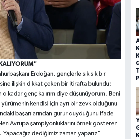
A
K
 KALIYORUM"
T
hurbaşkanı Erdoğan, gençlerle sık sık bir
P
ne ilişkin dikkat çeken bir itirafta bulundu:
m o kadar genç kalırım diye düşünüyorum. Beni
yürümenin kendisi için ayrı bir zevk olduğunu
ındaki başarılarından gurur duyduğunu ifade
Y
elen Avrupa şampiyonluklarını örnek gösteren
G
k. Yapacağız dediğimiz zaman yaparız"