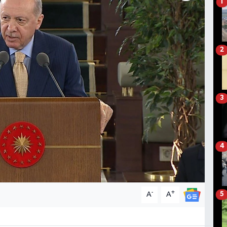
1
2
3
4
-
+
A
A
5