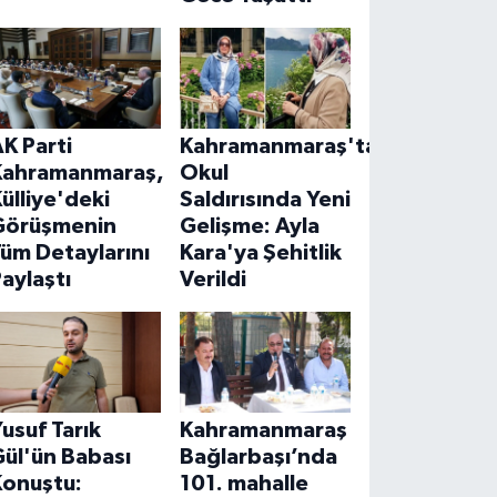
K Parti
Kahramanmaraş'taki
Kahramanmaraş,
Okul
ülliye'deki
Saldırısında Yeni
Görüşmenin
Gelişme: Ayla
üm Detaylarını
Kara'ya Şehitlik
aylaştı
Verildi
usuf Tarık
Kahramanmaraş
ül'ün Babası
Bağlarbaşı’nda
Konuştu:
101. mahalle