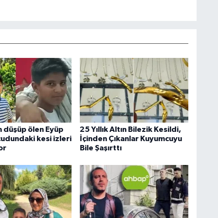
 düşüp ölen Eyüp
25 Yıllık Altın Bilezik Kesildi,
udundaki kesi izleri
İçinden Çıkanlar Kuyumcuyu
or
Bile Şaşırttı