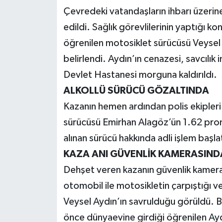
Çevredeki vatandaşların ihbarı üzerine
edildi. Sağlık görevlilerinin yaptığı k
öğrenilen motosiklet sürücüsü Veysel A
belirlendi. Aydın’ın cenazesi, savcılık
Devlet Hastanesi morguna kaldırıldı.
ALKOLLÜ SÜRÜCÜ GÖZALTINDA
Kazanın hemen ardından polis ekipleri
sürücüsü Emirhan Alagöz’ün 1.62 promi
alınan sürücü hakkında adli işlem başlat
KAZA ANI GÜVENLİK KAMERASIND
Dehşet veren kazanın güvenlik kameras
otomobil ile motosikletin çarpıştığı v
Veysel Aydın’ın savrulduğu görüldü. Bi
önce dünyaevine girdiği öğrenilen Aydı