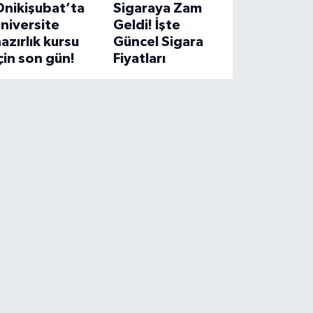
Onikişubat’ta
Sigaraya Zam
niversite
Geldi! İşte
azırlık kursu
Güncel Sigara
çin son gün!
Fiyatları