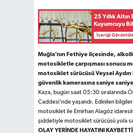
Teknoloji
25 Yıllık Altın
Kuyumcuyu Bil
Yaşam
İçeriği Görüntül
KAHRAMANMARAŞ
Muğla’nın Fethiye ilçesinde, alkol
motosikletle çarpışması sonucu m
motosiklet sürücüsü Veysel Aydın ha
güvenlik kamerasına saniye saniye
Kaza, bugün saat 05:30 sıralarında Ö
Caddesi'nde yaşandı. Edinilen bilgile
motosiklet ile Emirhan Alagöz idaresi
şiddetiyle motosiklet sürücüsü yola s
OLAY YERİNDE HAYATINI KAYBETTİ