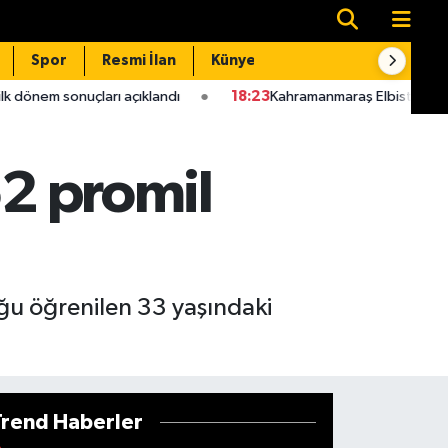
Spor
Resmi İlan
Künye
İletişim
açıklandı
18:23
Kahramanmaraş Elbistan'da 10 mahallenin kullan
62 promil
duğu öğrenilen 33 yaşındaki
Trend Haberler