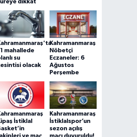
üreye dikkat
Kahramanmaraş'ta
Kahramanmaraş
11 mahallede
Nöbetçi
lanlı su
Eczaneler: 6
esintisi olacak
Ağustos
Perşembe
Kahramanmaraş
Kahramanmaraş
ipaş İstiklal
İstiklalspor’un
Basket’in
sezon açılış
akipleri ve maç
maçı duyuruldu!