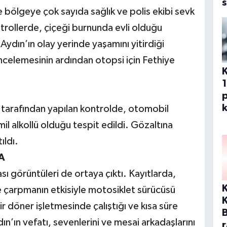
s
 bölgeye çok sayıda sağlık ve polis ekibi sevk
ontrollerde, çiçeği burnunda evli olduğu
ydın’ın olay yerinde yaşamını yitirdiği
 incelemesinin ardından otopsi için Fethiye
p
k
 tarafından yapılan kontrolde, otomobil
l alkollü olduğu tespit edildi. Gözaltına
ıldı.
A
ı görüntüleri de ortaya çıktı. Kayıtlarda,
e çarpmanın etkisiyle motosiklet sürücüsü
K
r döner işletmesinde çalıştığı ve kısa süre
n’ın vefatı, sevenlerini ve mesai arkadaşlarını
r