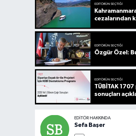
EDITÖRÜN SEÇTIĞI
Kahramanmaraş’
cezalarından k
EDITÖRÜN SEÇTIĞI
Özgür Özel: B
EDITÖRÜN SEÇTIĞI
TÜBİTAK 1707 
sonuçları açıkl
EDITÖR HAKKINDA
Sefa Başer