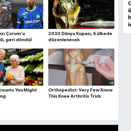
ü
h
i