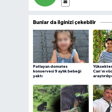
Bunlar da ilginizi çekebilir
Patlayan domates
Yüksekten
konservesi 9 aylık bebeği
Can'ın vüc
yaktı
araştırılıy