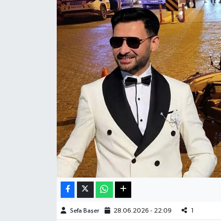
Haberde İnsan
Kültür Sanat
Magazin
Manşet Altı
Manşetler
Resmi İlan
Sağlık
Spor
Sefa Başer
28.06.2026 - 22:09
1
SürManşet