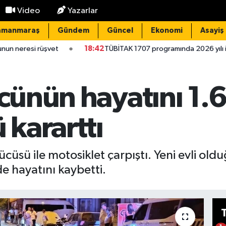
Video
Yazarlar
amanmaraş
Gündem
Güncel
Ekonomi
Asayiş
18:42
TÜBİTAK 1707 programında 2026 yılı ilk dönem sonuçları 
ücünün hayatını 1.
 kararttı
ücüsü ile motosiklet çarpıştı. Yeni evli ol
e hayatını kaybetti.