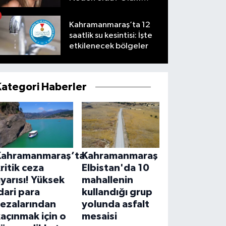
nedeni nedir?
Kahramanmaraş’ta 12
saatlik su kesintisi: İşte
etkilenecek bölgeler
Kategori Haberler
Kahramanmaraş’ta
Kahramanmaraş
ritik ceza
Elbistan'da 10
yarısı! Yüksek
mahallenin
dari para
kullandığı grup
cezalarından
yolunda asfalt
açınmak için o
mesaisi