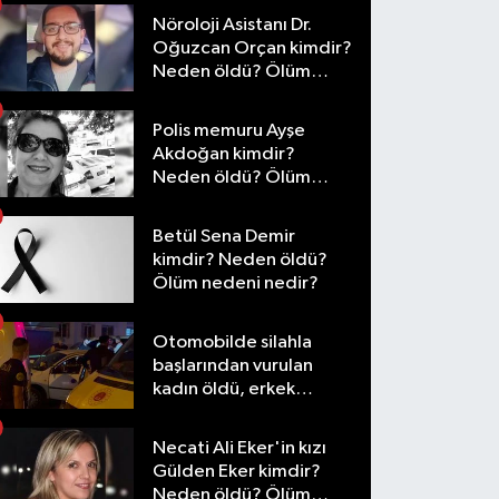
Nöroloji Asistanı Dr.
Oğuzcan Orçan kimdir?
Neden öldü? Ölüm
nedeni nedir?
Polis memuru Ayşe
Akdoğan kimdir?
Neden öldü? Ölüm
nedeni nedir?
Betül Sena Demir
kimdir? Neden öldü?
Ölüm nedeni nedir?
Otomobilde silahla
başlarından vurulan
kadın öldü, erkek
yaralandı
Necati Ali Eker'in kızı
Gülden Eker kimdir?
Neden öldü? Ölüm