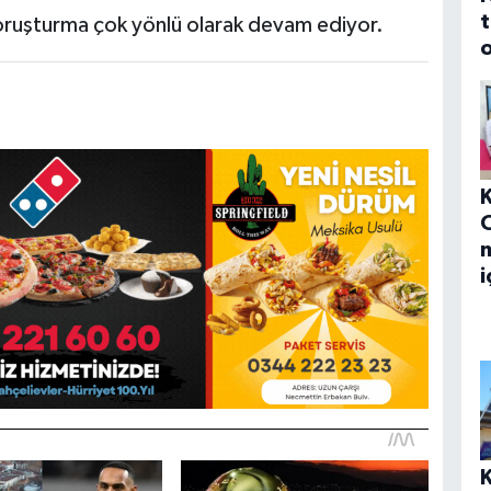
t
 soruşturma çok yönlü olarak devam ediyor.
o
m
i