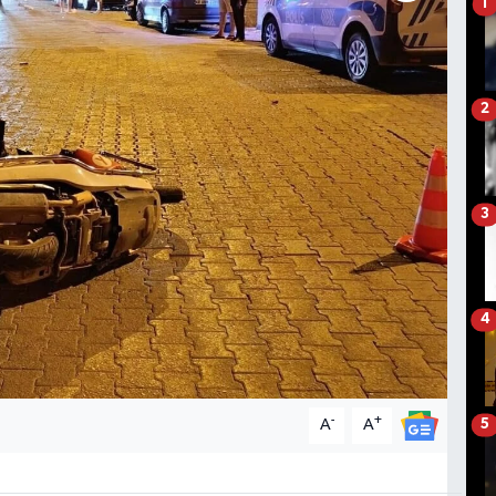
1
2
3
4
-
+
A
A
5