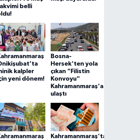
akvimi belli
ldu!
Kahramanmaraş
Bosna-
Onikişubat’ta
Hersek'ten yola
inik kalpler
çıkan "Filistin
çin yeni dönem!
Konvoyu"
Kahramanmaraş'a
ulaştı
Kahramanmaraş
Kahramanmaraş'ta