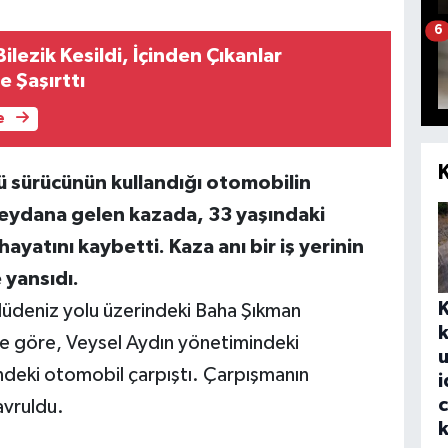
6
 Bilezik Kesildi, İçinden Çıkanlar
e Şaşırttı
e
lü sürücünün kullandığı otomobilin
eydana gelen kazada, 33 yaşındaki
yatını kaybetti. Kaza anı bir iş yerinin
 yansıdı.
lüdeniz yolu üzerindeki Baha Şıkman
k
re göre, Veysel Aydın yönetimindeki
u
ndeki otomobil çarpıştı. Çarpışmanın
i
avruldu.
k