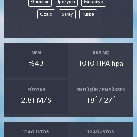
Gürpınar
İpekyolu
Muradiye
Teknoloji
Özalp
Saray
Tuşba
Yaşam
KAHRAMANMARAŞ
NEM
BASINÇ
%43
1010 HPA
hpa
RÜZGAR
EN DÜŞÜK / EN YÜKSEK
°
°
2.81 M/S
18
/ 27
11 AĞUSTOS
12 AĞUSTOS