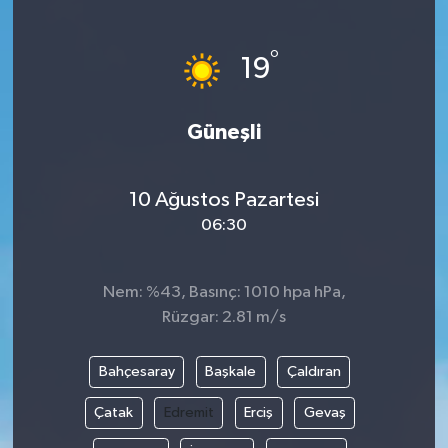
Haberde İnsan
°
19
Kültür Sanat
Güneşli
Magazin
Manşet Altı
10 Ağustos Pazartesi
06:30
Manşetler
Resmi İlan
Nem: %43, Basınç: 1010 hpa hPa,
Rüzgar: 2.81 m/s
Sağlık
Bahçesaray
Başkale
Çaldıran
Spor
Çatak
Edremit
Erciş
Gevaş
SürManşet