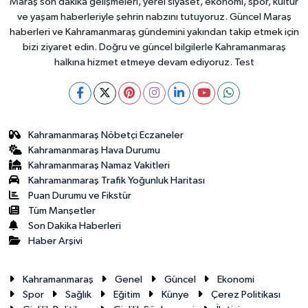
Maraş son dakika gelişmeleri, yerel siyaset, ekonomi, spor, kültür
ve yaşam haberleriyle şehrin nabzını tutuyoruz. Güncel Maraş
haberleri ve Kahramanmaraş gündemini yakından takip etmek için
bizi ziyaret edin. Doğru ve güncel bilgilerle Kahramanmaraş
halkına hizmet etmeye devam ediyoruz. Test
Kahramanmaraş Nöbetçi Eczaneler
Kahramanmaraş Hava Durumu
Kahramanmaraş Namaz Vakitleri
Kahramanmaraş Trafik Yoğunluk Haritası
Puan Durumu ve Fikstür
Tüm Manşetler
Son Dakika Haberleri
Haber Arşivi
Kahramanmaraş
Genel
Güncel
Ekonomi
Spor
Sağlık
Eğitim
Künye
Çerez Politikası