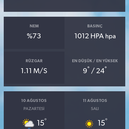
Teknoloji
NEM
BASINÇ
Yaşam
%73
1012 HPA
hpa
KAHRAMANMARAŞ
RÜZGAR
EN DÜŞÜK / EN YÜKSEK
°
°
1.11 M/S
9
/ 24
10 AĞUSTOS
11 AĞUSTOS
PAZARTESI
SALI
°
°
15
15