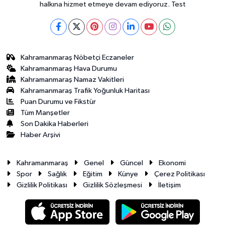
halkına hizmet etmeye devam ediyoruz. Test
Kahramanmaraş Nöbetçi Eczaneler
Kahramanmaraş Hava Durumu
Kahramanmaraş Namaz Vakitleri
Kahramanmaraş Trafik Yoğunluk Haritası
Puan Durumu ve Fikstür
Tüm Manşetler
Son Dakika Haberleri
Haber Arşivi
Kahramanmaraş
Genel
Güncel
Ekonomi
Spor
Sağlık
Eğitim
Künye
Çerez Politikası
Gizlilik Politikası
Gizlilik Sözleşmesi
İletişim