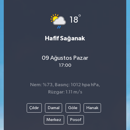
Haberde İnsan
°
18
Kültür Sanat
Hafif Sağanak
Magazin
Manşet Altı
09 Ağustos Pazar
17:00
Manşetler
Resmi İlan
Nem: %73, Basınç: 1012 hpa hPa,
Rüzgar: 1.11 m/s
Sağlık
Çıldır
Damal
Göle
Hanak
Spor
Merkez
Posof
SürManşet