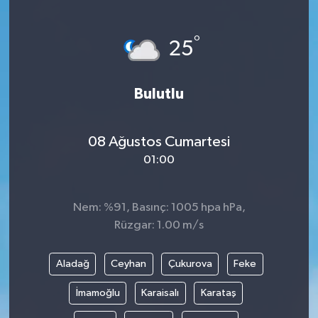
Haberde İnsan
°
25
Kültür Sanat
Bulutlu
Magazin
Manşet Altı
08 Ağustos Cumartesi
01:00
Manşetler
Resmi İlan
Nem: %91, Basınç: 1005 hpa hPa,
Rüzgar: 1.00 m/s
Sağlık
Aladağ
Ceyhan
Çukurova
Feke
Spor
İmamoğlu
Karaisalı
Karataş
SürManşet