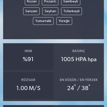
Kozan
Pozantı
Saimbeyli
Teknoloji
Sarıçam
Seyhan
Tufanbeyli
Yumurtalık
Yüreğir
Yaşam
KAHRAMANMARAŞ
NEM
BASINÇ
%91
1005 HPA
hpa
RÜZGAR
EN DÜŞÜK / EN YÜKSEK
°
°
1.00 M/S
24
/ 38