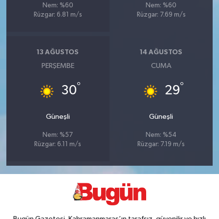
Nem: %60
Nem: %60
Rüzgar: 6.81 m/s
Rüzgar: 7.69 m/s
13 AĞUSTOS
14 AĞUSTOS
PERŞEMBE
CUMA
°
°
30
29
Güneşli
Güneşli
Nem: %57
Nem: %54
Rüzgar: 6.11 m/s
Rüzgar: 7.19 m/s
Bugün Gazetesi, Kahramanmaraş’ın tarafsız, güvenilir ve hızlı