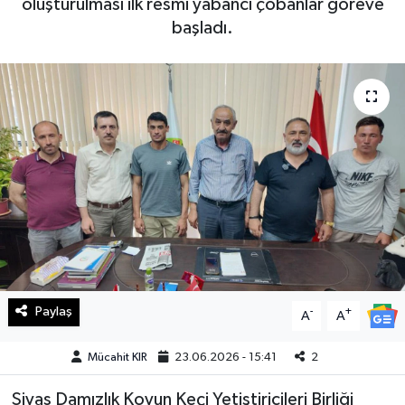
oluşturulması ilk resmi yabancı çobanlar göreve
başladı.
Haberde İnsan
Kültür Sanat
Magazin
Manşet Altı
Manşetler
Resmi İlan
Sağlık
Paylaş
-
+
A
A
Spor
Mücahit KIR
23.06.2026 - 15:41
2
Sivas Damızlık Koyun Keçi Yetiştiricileri Birliği
SürManşet