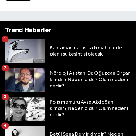
Trend Haberler
1
Kahramanmaraş'ta 6 mahallede
planlı su kesintisi olacak
2
Nöroloji Asistanı Dr. Oğuzcan Orçan
kimdir? Neden öldü? Ölüm nedeni
nedir?
3
Polis memuru Ayşe Akdoğan
kimdir? Neden öldü? Ölüm nedeni
nedir?
4
Betül Sena Demir kimdir? Neden