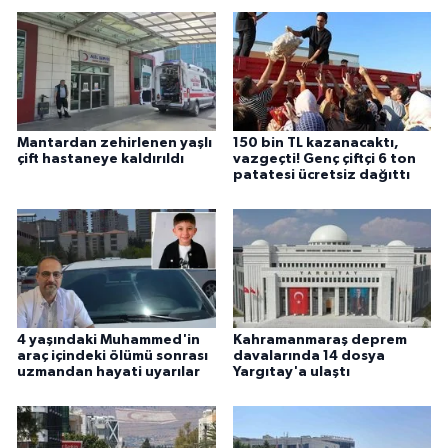
Mantardan zehirlenen yaşlı
150 bin TL kazanacaktı,
çift hastaneye kaldırıldı
vazgeçti! Genç çiftçi 6 ton
patatesi ücretsiz dağıttı
4 yaşındaki Muhammed'in
Kahramanmaraş deprem
araç içindeki ölümü sonrası
davalarında 14 dosya
uzmandan hayati uyarılar
Yargıtay'a ulaştı