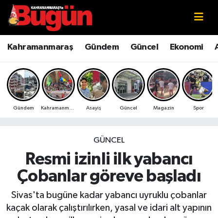
Kahramanmaraş
Kahramanmaraş Nöbetçi Eczaneler
Kahramanmaraş
Gündem
Güncel
Ekonomi
Kahramanmaraş Sokak Röportajları
Kahramanmaraş Hava Durumu
Bilim ve Teknoloji
Kahramanmaraş Namaz Vakitleri
Gündem
Kahramanmaraş
Asayiş
Güncel
Magazin
Spor
Çevre
Kahramanmaraş Trafik Yoğunluk Haritası
Eğitim
Süper Lig Puan Durumu ve Fikstür
GÜNCEL
Resmi izinli ilk yabancı
Ekonomi
Tüm Manşetler
Çobanlar göreve başladı
Genel
Son Dakika Haberleri
Sivas'ta bugüne kadar yabancı uyruklu çobanlar
kaçak olarak çalıştırılırken, yasal ve idari alt yapının
Güncel
Haber Arşivi