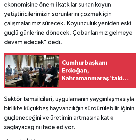
ekonomisine önemli katkılar sunan koyun
yetiştiricilerimizin sorunlarını çözmek için
çalışmalarımız sürecek. Koyunculuk yeniden eski
güçlü günlerine dönecek. Çobanlarımız gelmeye
devam edecek" dedi.
Cumhurbaşkanı
Erdoğan,
Kahramanmaraş'taki
okul saldırısında
hayatını kaybeden
Sektör temsilcileri, uygulamanın yaygınlaşmasıyla
öğrencilerin ailelerini
birlikte küçükbaş hayvancılığın sürdürülebilirliğinin
kabul etti
güçleneceğini ve üretimin artmasına katkı
sağlayacağını ifade ediyor.