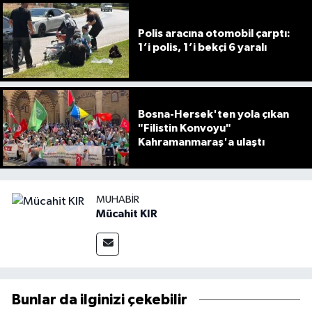
Polis aracına otomobil çarptı:
1’i polis, 1’i bekçi 6 yaralı
Bosna-Hersek'ten yola çıkan
"Filistin Konvoyu"
Kahramanmaraş'a ulaştı
MUHABIR
Mücahit KIR
Bunlar da ilginizi çekebilir