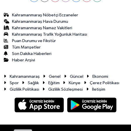
Kahramanmaraş Nöbetçi Eczaneler
Kahramanmaraş Hava Durumu
Kahramanmaraş Namaz Vakitleri
Kahramanmaraş Trafik Yoğunluk Haritası
Puan Durumu ve Fikstür
Tüm Manşetler
Son Dakika Haberleri
Haber Arşivi
Kahramanmaraş
Genel
Güncel
Ekonomi
Spor
Sağlık
Eğitim
Künye
Çerez Politikası
Gizlilik Politikası
Gizlilik Sözleşmesi
İletişim