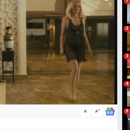
1
2
3
4
-
+
A
A
5