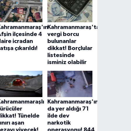
Kahramanmaraş'ın
Kahramanmaraş'ta
fşin ilçesinde 4
vergi borcu
aire icradan
bulunanlar
atışa çıkarıldı!
dikkat! Borçlular
listesinde
isminiz olabilir
Kahramanmaraşlı
Kahramanmaraş'ın
ürücüler
da yer aldığı 71
ikkat! Tünelde
ilde dev
ınırı aşan
narkotik
ezayı yiyecek!
operasyonu! 844