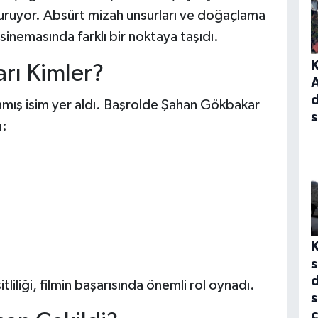
şturuyor. Absürt mizah unsurları ve doğaçlama
 sinemasında farklı bir noktaya taşıdı.
rı Kimler?
A
d
nmış isim yer aldı. Başrolde Şahan Gökbakar
s
ı:
s
d
iliği, filmin başarısında önemli rol oynadı.
s
c