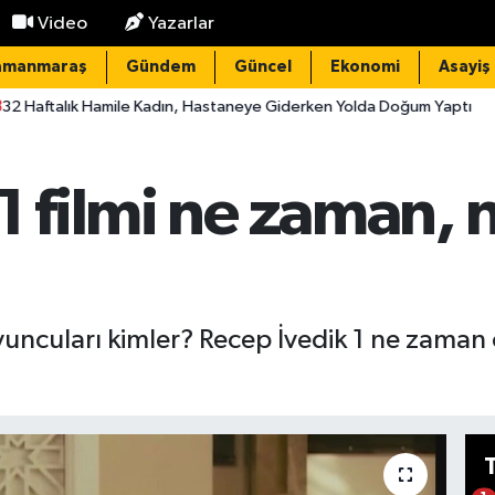
Video
Yazarlar
amanmaraş
Gündem
Güncel
Ekonomi
Asayiş
ile Kadın, Hastaneye Giderken Yolda Doğum Yaptı
11:53
Kahrama
1 filmi ne zaman,
uncuları kimler? Recep İvedik 1 ne zaman çe