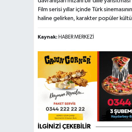
davranışları mizahi bir dille yansıtması
Film serisi yıllar içinde Türk sineması
haline gelirken, karakter popüler kültür
Kaynak:
HABER MERKEZİ