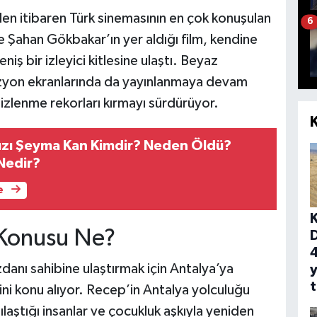
en itibaren Türk sinemasının en çok konuşulan
6
e Şahan Gökbakar’ın yer aldığı film, kendine
niş bir izleyici kitlesine ulaştı. Beyaz
izyon ekranlarında da yayınlanmaya devam
zlenme rekorları kırmayı sürdürüyor.
Kızı Şeyma Kan Kimdir? Neden Öldü?
Nedir?
e
 Konusu Ne?
4
danı sahibine ulaştırmak için Antalya’ya
y
ni konu alıyor. Recep’in Antalya yolculuğu
şılaştığı insanlar ve çocukluk aşkıyla yeniden