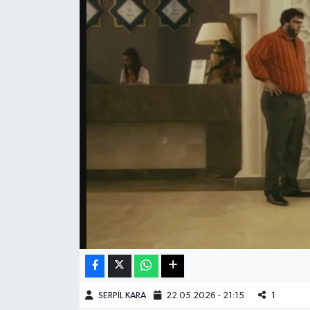
Haberde İnsan
Kültür Sanat
Magazin
Manşet Altı
Manşetler
Resmi İlan
Sağlık
Spor
SERPİL KARA
22.05.2026 - 21:15
1
SürManşet