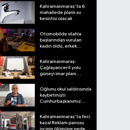
Kahramanmaraş'ta 6
mahallede planlı su
kesintisi olacak
Otomobilde silahla
başlarından vurulan
kadın öldü, erkek
yaralandı
Kahramanmaraş-
Çağlayancerit yolu
güneyi imar planı
masaya yatırıldı
Oğlunu okul saldırısında
kaybetmişti:
Cumhurbaşkanımız
taleplerimizi olumlu
karşıladı
Kahramanmaraş'ta feci
kaza! Reklam panosu
işçinin ölümüne neden