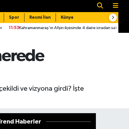
Spor
Resmi İlan
Künye
İletişim
nmaraş'ın Afşin ilçesinde 4 daire icradan satışa çıkarıldı!
11:
 nerede
kildi ve vizyona girdi? İşte
Trend Haberler