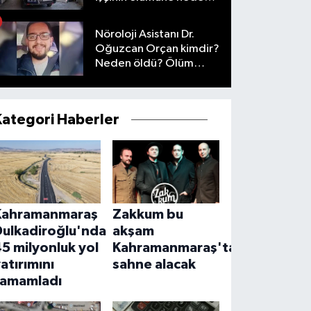
oldu
Nöroloji Asistanı Dr.
Oğuzcan Orçan kimdir?
Neden öldü? Ölüm
nedeni nedir?
Kategori Haberler
Kahramanmaraş
Zakkum bu
Dulkadiroğlu'nda
akşam
5 milyonluk yol
Kahramanmaraş'ta
atırımını
sahne alacak
tamamladı