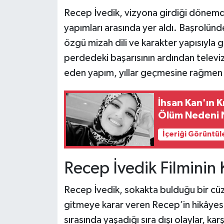
Recep İvedik, vizyona girdiği dönemd
Teknoloji
yapımları arasında yer aldı. Başrolünd
özgü mizah dili ve karakter yapısıyla ge
Yaşam
perdedeki başarısının ardından telev
eden yapım, yıllar geçmesine rağmen i
KAHRAMANMARAŞ
İhsan Kan'ın 
Ölüm Nedeni 
İçeriği Görüntül
Recep İvedik Filminin
Recep İvedik, sokakta bulduğu bir cüz
gitmeye karar veren Recep’in hikâyesi
sırasında yaşadığı sıra dışı olaylar, kar