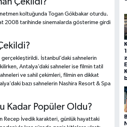
an Çekildi?
 Yönetmen koltuğunda Togan Gökbakar oturdu.
at 2008 tarihinde sinemalarda gösterime girdi
ekildi?
1
z
 gerçekleştirildi. İstanbul’daki sahnelerin
irken, Antalya’daki sahneler ise filmin tatil
hneleri ve sahil çekimleri, filmin en dikkat
b
talya’daki bazı sahnelerin Nashira Resort & Spa
u Kadar Popüler Oldu?
 Recep İvedik karakteri, günlük hayattaki