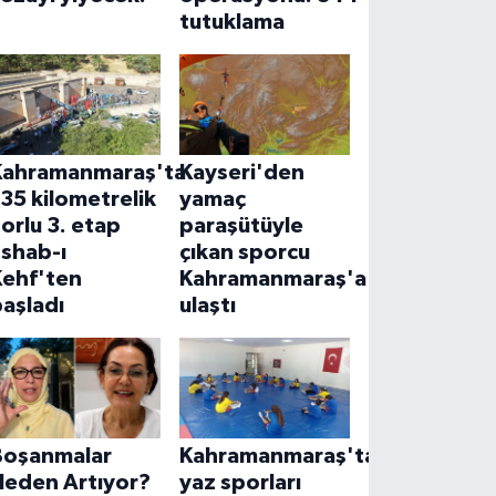
tutuklama
Kahramanmaraş'ta
Kayseri'den
35 kilometrelik
yamaç
orlu 3. etap
paraşütüyle
Eshab-ı
çıkan sporcu
Kehf'ten
Kahramanmaraş'a
aşladı
ulaştı
Boşanmalar
Kahramanmaraş'ta
Neden Artıyor?
yaz sporları