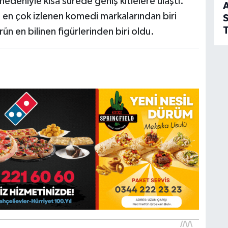
 nedeniyle kısa sürede geniş kitlelere ulaştı.
A
nın en çok izlenen komedi markalarından biri
S
T
ün en bilinen figürlerinden biri oldu.