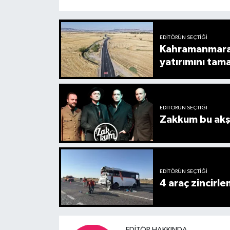
EDITÖRÜN SEÇTIĞI
Kahramanmaraş
yatırımını tam
EDITÖRÜN SEÇTIĞI
Zakkum bu akş
EDITÖRÜN SEÇTIĞI
4 araç zincirle
EDITÖR HAKKINDA