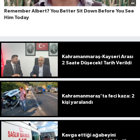
Kahramanmaraş-Kayseri Arası
2 Saate Düşecek! Tarih Verildi
Kahramanmaraş’ta feci kaza: 2
kişi yaralandı
Kavga ettiği ağabeyini