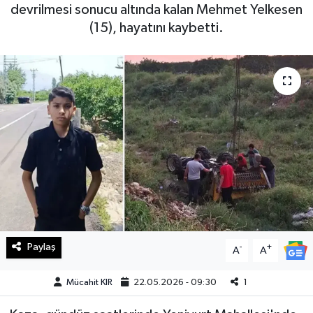
devrilmesi sonucu altında kalan Mehmet Yelkesen
Haberde İnsan
(15), hayatını kaybetti.
Kültür Sanat
Magazin
Manşet Altı
Manşetler
Resmi İlan
Sağlık
Paylaş
-
+
A
A
Spor
Mücahit KIR
22.05.2026 - 09:30
1
SürManşet