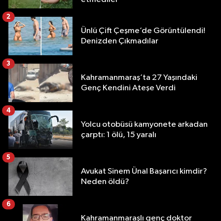
2
Ünlü Çift Çeşme’de Görüntülendi!
Denizden Çıkmadılar
3
Kahramanmaraş’ta 27 Yaşındaki
Genç Kendini Ateşe Verdi
4
Yolcu otobüsü kamyonete arkadan
çarptı: 1 ölü, 15 yaralı
5
Avukat Sinem Ünal Başarıcı kimdir?
Neden öldü?
6
Kahramanmaraşlı genç doktor