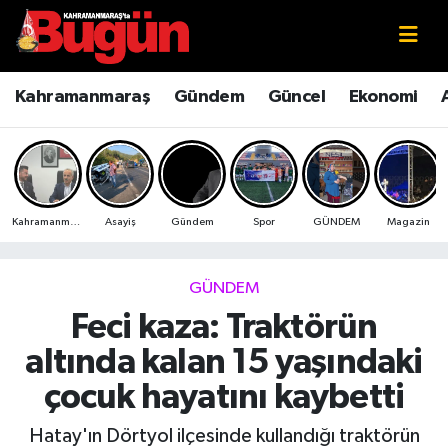
Kahramanmaraş
Kahramanmaraş Nöbetçi Eczaneler
Kahramanmaraş
Gündem
Güncel
Ekonomi
Kahramanmaraş Sokak Röportajları
Kahramanmaraş Hava Durumu
Bilim ve Teknoloji
Kahramanmaraş Namaz Vakitleri
Kahramanmaraş
Asayiş
Gündem
Spor
GÜNDEM
Magazin
Çevre
Kahramanmaraş Trafik Yoğunluk Haritası
Eğitim
Süper Lig Puan Durumu ve Fikstür
GÜNDEM
Feci kaza: Traktörün
Ekonomi
Tüm Manşetler
altında kalan 15 yaşındaki
Genel
Son Dakika Haberleri
çocuk hayatını kaybetti
Güncel
Haber Arşivi
Hatay'ın Dörtyol ilçesinde kullandığı traktörün