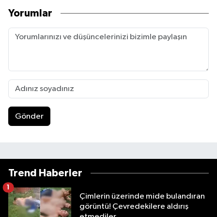
Yorumlar
Gönder
Trend Haberler
1
Çimlerin üzerinde mide bulandıran
görüntü! Çevredekilere aldırış
etmediler