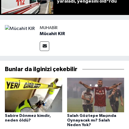
yaraladı, yengesini öld*rdü
MUHABIR
Mücahit KIR
Bunlar da ilginizi çekebilir
Sabire Dönmez kimdir,
Salah Göztepe Maçında
neden öldü?
Oynayacak mı? Salah
Neden Yok?