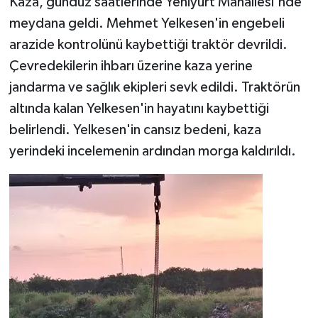
Kaza, gündüz saatlerinde Yeniyurt Mahallesi'nde
meydana geldi. Mehmet Yelkesen'in engebeli
Teknoloji
arazide kontrolünü kaybettiği traktör devrildi.
Çevredekilerin ihbarı üzerine kaza yerine
Yaşam
jandarma ve sağlık ekipleri sevk edildi. Traktörün
KAHRAMANMARAŞ
altında kalan Yelkesen'in hayatını kaybettiği
belirlendi. Yelkesen'in cansız bedeni, kaza
yerindeki incelemenin ardından morga kaldırıldı.