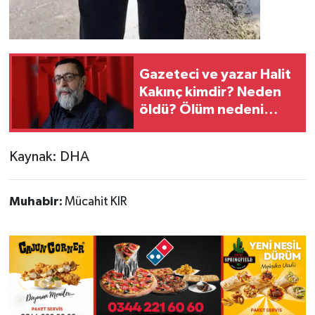
Gazeteci ve yazar Halit
Kakınç kimdir? Neden
öldü? Ölüm nedeni
nedir?
Kaynak: DHA
Muhabir:
Mücahit KIR