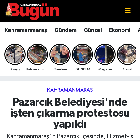
Kahramanmaraş
Kahramanmaraş Nöbetçi Eczaneler
Kahramanmaraş
Gündem
Güncel
Ekonomi
Kahramanmaraş Sokak Röportajları
Kahramanmaraş Hava Durumu
Bilim ve Teknoloji
Kahramanmaraş Namaz Vakitleri
Asayiş
Kahramanmaraş
Gündem
GÜNDEM
Magazin
Genel
Çevre
Kahramanmaraş Trafik Yoğunluk Haritası
Eğitim
Süper Lig Puan Durumu ve Fikstür
KAHRAMANMARAŞ
Pazarcık Belediyesi'nde
Ekonomi
Tüm Manşetler
işten çıkarma protestosu
Genel
Son Dakika Haberleri
yapıldı
Güncel
Haber Arşivi
Kahramanmaraş’ın Pazarcık ilçesinde, Hizmet-İş