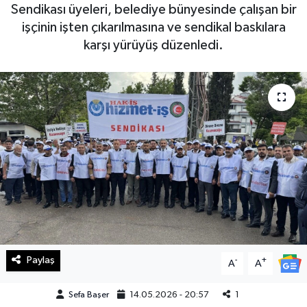
Sendikası üyeleri, belediye bünyesinde çalışan bir
Haberde İnsan
işçinin işten çıkarılmasına ve sendikal baskılara
karşı yürüyüş düzenledi.
Kültür Sanat
Magazin
Manşet Altı
Manşetler
Resmi İlan
Sağlık
Paylaş
-
+
A
A
Spor
Sefa Başer
14.05.2026 - 20:57
1
SürManşet