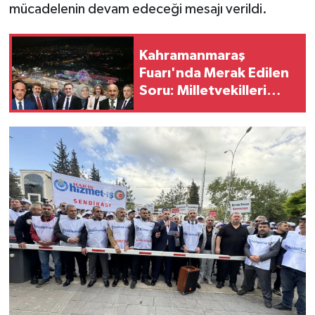
mücadelenin devam edeceği mesajı verildi.
Kahramanmaraş
Fuarı'nda Merak Edilen
Soru: Milletvekilleri
Nerede?