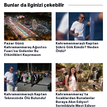
Bunlar da ilginizi çekebilir
Pazar Günü
Kahramanmaraşlı Kaptan
Kahramanmaraş Ağustos
Şükrü Gök Kimdir? Neden
Fuarı’na Gidenler Bu
Öldü?
Etkinlikleri Kaçırmasın
Kahramanmaraşlı Kaptan
Kahramanmaraş’ta
Teknesinde Ölü Bulundu!
Sıcaklardan Bunalanlar
Buraya Akın Ediyor!
Serinliğiyle Mest Ediyor