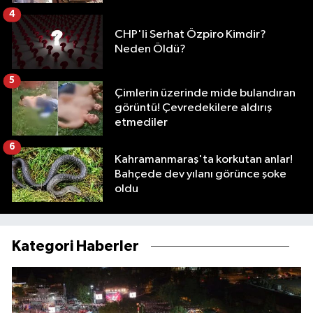
4
CHP'li Serhat Özpiro Kimdir?
Neden Öldü?
5
Çimlerin üzerinde mide bulandıran
görüntü! Çevredekilere aldırış
etmediler
6
Kahramanmaraş'ta korkutan anlar!
Bahçede dev yılanı görünce şoke
oldu
Kategori Haberler