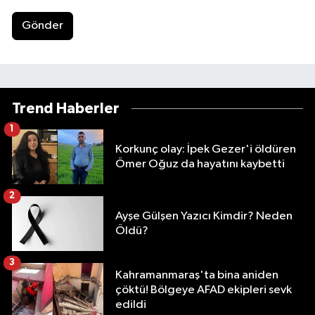
Gönder
Trend Haberler
1
Korkunç olay: İpek Gezer'i öldüren
Ömer Oğuz da hayatını kaybetti
2
Ayşe Gülşen Yazıcı Kimdir? Neden
Öldü?
3
Kahramanmaraş'ta bina aniden
çöktü! Bölgeye AFAD ekipleri sevk
edildi