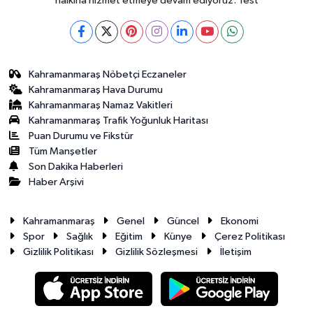
halkına hizmet etmeye devam ediyoruz. Test
Kahramanmaraş Nöbetçi Eczaneler
Kahramanmaraş Hava Durumu
Kahramanmaraş Namaz Vakitleri
Kahramanmaraş Trafik Yoğunluk Haritası
Puan Durumu ve Fikstür
Tüm Manşetler
Son Dakika Haberleri
Haber Arşivi
Kahramanmaraş
Genel
Güncel
Ekonomi
Spor
Sağlık
Eğitim
Künye
Çerez Politikası
Gizlilik Politikası
Gizlilik Sözleşmesi
İletişim