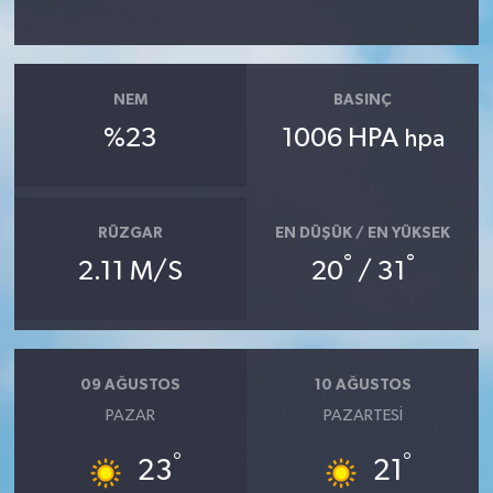
Teknoloji
NEM
BASINÇ
Yaşam
%23
1006 HPA
hpa
KAHRAMANMARAŞ
RÜZGAR
EN DÜŞÜK / EN YÜKSEK
°
°
2.11 M/S
20
/ 31
09 AĞUSTOS
10 AĞUSTOS
PAZAR
PAZARTESI
°
°
23
21