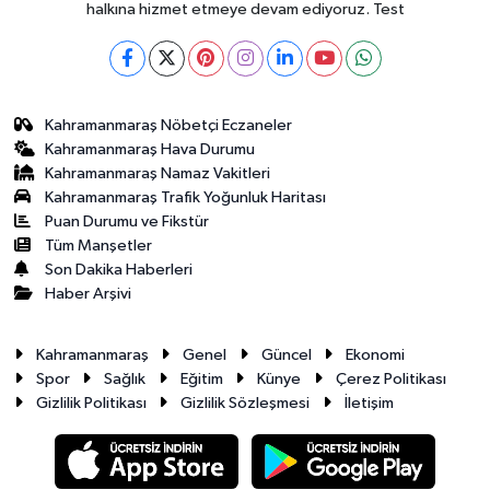
halkına hizmet etmeye devam ediyoruz. Test
Kahramanmaraş Nöbetçi Eczaneler
Kahramanmaraş Hava Durumu
Kahramanmaraş Namaz Vakitleri
Kahramanmaraş Trafik Yoğunluk Haritası
Puan Durumu ve Fikstür
Tüm Manşetler
Son Dakika Haberleri
Haber Arşivi
Kahramanmaraş
Genel
Güncel
Ekonomi
Spor
Sağlık
Eğitim
Künye
Çerez Politikası
Gizlilik Politikası
Gizlilik Sözleşmesi
İletişim