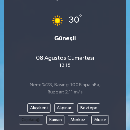
Haberde İnsan
°
30
Kültür Sanat
Güneşli
Magazin
Manşet Altı
08 Ağustos Cumartesi
13:15
Manşetler
Resmi İlan
Nem: %23, Basınç: 1006 hpa hPa,
Rüzgar: 2.11 m/s
Sağlık
Akçakent
Akpınar
Boztepe
Spor
Çiçekdağı
Kaman
Merkez
Mucur
SürManşet