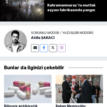
Kahramanmaraş'ta mutfak
eşyası fabrikasında yangın
SORUMLU MÜDÜR / YAZI İŞLERI MÜDÜRÜ
Atilla ŞAKACI
Bunlar da ilginizi çekebilir
Bilinçsiz antibiyotik
Bakan Memişoğlu: