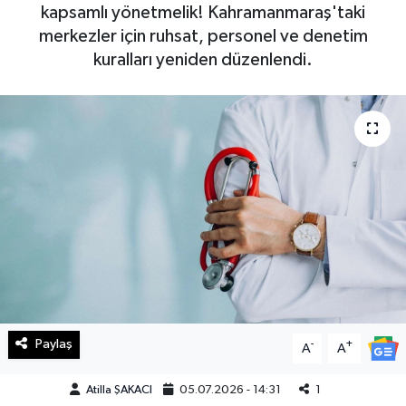
kapsamlı yönetmelik! Kahramanmaraş'taki
Haberde İnsan
merkezler için ruhsat, personel ve denetim
kuralları yeniden düzenlendi.
Kültür Sanat
Magazin
Manşet Altı
Manşetler
Resmi İlan
Sağlık
Paylaş
-
+
A
A
Spor
Atilla ŞAKACI
05.07.2026 - 14:31
1
SürManşet