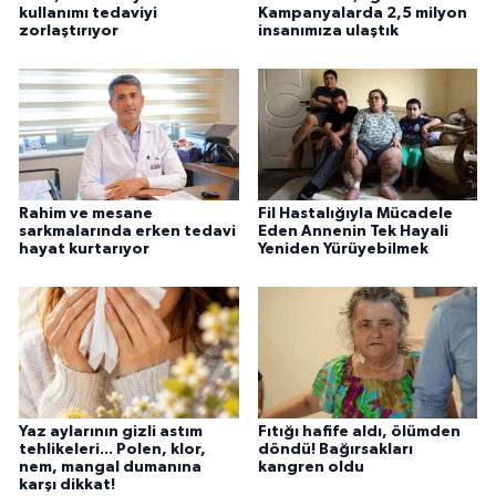
kullanımı tedaviyi
Kampanyalarda 2,5 milyon
zorlaştırıyor
insanımıza ulaştık
Rahim ve mesane
Fil Hastalığıyla Mücadele
sarkmalarında erken tedavi
Eden Annenin Tek Hayali
hayat kurtarıyor
Yeniden Yürüyebilmek
Yaz aylarının gizli astım
Fıtığı hafife aldı, ölümden
tehlikeleri... Polen, klor,
döndü! Bağırsakları
nem, mangal dumanına
kangren oldu
karşı dikkat!