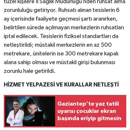
tüzel kişilere İl Sağlık Müdürlüğü’nden ruhsat alma
zorunluluğu getiriyor. Ruhsatı alınan tesislerin 6
ay içerisinde faaliyete geçmesi şartı aranırken,
belirtilen sürede açılmayan merkezlerin ruhsatları
iptal edilecek. Tesislerin fiziksel standartları da
netleştirildi; müstakil merkezlerin en az 500
metrekare, ünitelerin ise 300 metrekare kapalı
alana sahip olması ve müstakil girişi bulunması
zorunlu hale getirildi.
HİZMET YELPAZESİ VE KURALLAR NETLEŞTİ
Gaziantep’te yaz tatili
uyarısı çocuklar ekran
başında eriyip gitmesin