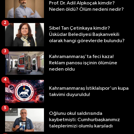
Prof. Dr. Adil Alpkoçak kimdir?
Neden öldü? Ölüm nedeni nedir?
2
Sibel Tan Çetinkaya kimdir?
Üsküdar Belediyesi Başkanvekili
olarak hangi görevlerde bulundu?
3
Kahramanmaraş'ta feci kaza!
Reklam panosu işçinin ölümüne
neden oldu
4
Kahramanmaraş İstiklalspor'un kupa
takvimi duyuruldu!
5
Oğlunu okul saldırısında
kaybetmişti: Cumhurbaşkanımız
taleplerimizi olumlu karşıladı