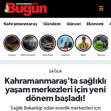
Kahramanmaraş
Kahramanmaraş Nöbetçi Eczaneler
Kahramanmaraş
Gündem
Güncel
Ekonomi
Kahramanmaraş Sokak Röportajları
Kahramanmaraş Hava Durumu
Bilim ve Teknoloji
Kahramanmaraş Namaz Vakitleri
Asayiş
Kahramanmaraş
Gündem
Siyaset
Spor
Dünya
Çevre
Kahramanmaraş Trafik Yoğunluk Haritası
Eğitim
Süper Lig Puan Durumu ve Fikstür
SAĞLIK
Kahramanmaraş'ta sağlıklı
Ekonomi
Tüm Manşetler
yaşam merkezleri için yeni
Genel
Son Dakika Haberleri
dönem başladı!
Güncel
Haber Arşivi
Sağlık Bakanlığı'ndan esenlik merkezleri için