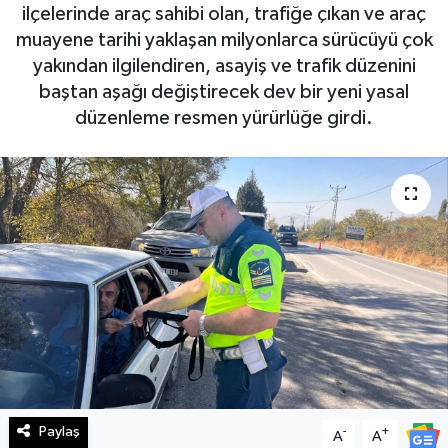
ilçelerinde araç sahibi olan, trafiğe çıkan ve araç
Haberde İnsan
muayene tarihi yaklaşan milyonlarca sürücüyü çok
yakından ilgilendiren, asayiş ve trafik düzenini
Kültür Sanat
baştan aşağı değiştirecek dev bir yeni yasal
düzenleme resmen yürürlüğe girdi.
Magazin
Manşet Altı
Manşetler
Resmi İlan
Sağlık
Spor
Paylaş
-
+
A
A
SürManşet