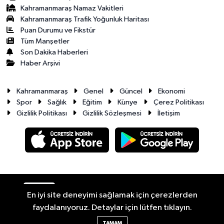
Kahramanmaraş Namaz Vakitleri
Kahramanmaraş Trafik Yoğunluk Haritası
Puan Durumu ve Fikstür
Tüm Manşetler
Son Dakika Haberleri
Haber Arşivi
Kahramanmaraş
Genel
Güncel
Ekonomi
Spor
Sağlık
Eğitim
Künye
Çerez Politikası
Gizlilik Politikası
Gizlilik Sözleşmesi
İletişim
RSS
Copyright © 2026. Her hakkı saklıdır.
En iyi site deneyimi sağlamak için çerezlerden
faydalanıyoruz. Detaylar için lütfen tıklayın.
Haber Yazılımı:
TE Bilişim
TAMAM