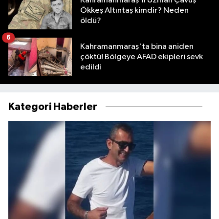
Kahramanmaraş'lı Uzman Çavuş
Ökkeş Altıntaş kimdir? Neden
öldü?
6
Kahramanmaraş'ta bina aniden
çöktü! Bölgeye AFAD ekipleri sevk
edildi
Kategori Haberler