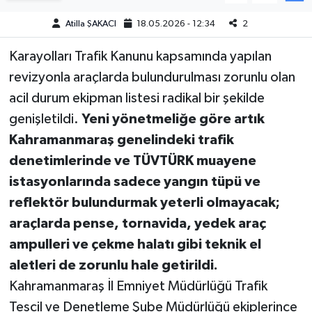
Atilla ŞAKACI
18.05.2026 - 12:34
2
Teknoloji
Karayolları Trafik Kanunu kapsamında yapılan
Yaşam
revizyonla araçlarda bulundurulması zorunlu olan
acil durum ekipman listesi radikal bir şekilde
KAHRAMANMARAŞ
genişletildi.
Yeni yönetmeliğe göre artık
Kahramanmaraş genelindeki trafik
denetimlerinde ve TÜVTÜRK muayene
istasyonlarında sadece yangın tüpü ve
reflektör bulundurmak yeterli olmayacak;
araçlarda pense, tornavida, yedek araç
ampulleri ve çekme halatı gibi teknik el
aletleri de zorunlu hale getirildi.
Kahramanmaraş İl Emniyet Müdürlüğü Trafik
Tescil ve Denetleme Şube Müdürlüğü ekiplerince