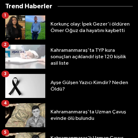
Trend Haberler
1
Korkunç olay: İpek Gezer'i öldüren
Ömer Oğuz da hayatını kaybetti
2
Kahramanmaraş'ta TYP kura
sonuçları açıklandı! işte 120 kişilik
asil liste
3
Ayşe Gülşen Yazıcı Kimdir? Neden
Öldü?
4
Kahramanmaraş'ta Uzman Çavuş
evinde ölü bulundu
5