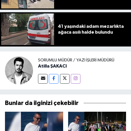
41 yaşındaki adam mezarlıkta
ağaca asılı halde bulundu
SORUMLU MÜDÜR / YAZI İŞLERI MÜDÜRÜ
Atilla ŞAKACI
Bunlar da ilginizi çekebilir