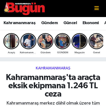
Kahramanmaraş
Kahramanmaraş Nöbetçi Eczaneler
Kahramanmaraş
Gündem
Güncel
Ekonomi
Kahramanmaraş Sokak Röportajları
Kahramanmaraş Hava Durumu
Bilim ve Teknoloji
Kahramanmaraş Namaz Vakitleri
Asayiş
Kahramanmaraş
Gündem
GÜNDEM
Magazin
Genel
Çevre
Kahramanmaraş Trafik Yoğunluk Haritası
Eğitim
Süper Lig Puan Durumu ve Fikstür
KAHRAMANMARAŞ
Kahramanmaraş'ta araçta
Ekonomi
Tüm Manşetler
eksik ekipmana 1.246 TL
Genel
Son Dakika Haberleri
ceza
Güncel
Haber Arşivi
Kahramanmaraş merkez dâhil olmak üzere tüm