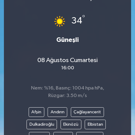
Haberde İnsan
°
34
Kültür Sanat
Güneşli
Magazin
Manşet Altı
08 Ağustos Cumartesi
16:00
Manşetler
Resmi İlan
Nem: %16, Basınç: 1004 hpa hPa,
Rüzgar: 3.50 m/s
Sağlık
Afşin
Andırın
Çağlayancerit
Spor
Dulkadiroğlu
Ekinözü
Elbistan
SürManşet