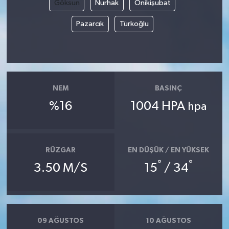
Göksun
Nurhak
Onikişubat
Teknoloji
Pazarcık
Türkoğlu
Yaşam
KAHRAMANMARAŞ
NEM
BASINÇ
%16
1004 HPA
hpa
RÜZGAR
EN DÜŞÜK / EN YÜKSEK
°
°
3.50 M/S
15
/ 34
09 AĞUSTOS
10 AĞUSTOS