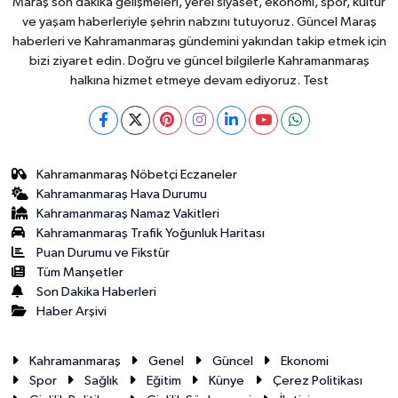
Maraş son dakika gelişmeleri, yerel siyaset, ekonomi, spor, kültür
ve yaşam haberleriyle şehrin nabzını tutuyoruz. Güncel Maraş
haberleri ve Kahramanmaraş gündemini yakından takip etmek için
bizi ziyaret edin. Doğru ve güncel bilgilerle Kahramanmaraş
halkına hizmet etmeye devam ediyoruz. Test
Kahramanmaraş Nöbetçi Eczaneler
Kahramanmaraş Hava Durumu
Kahramanmaraş Namaz Vakitleri
Kahramanmaraş Trafik Yoğunluk Haritası
Puan Durumu ve Fikstür
Tüm Manşetler
Son Dakika Haberleri
Haber Arşivi
Kahramanmaraş
Genel
Güncel
Ekonomi
Spor
Sağlık
Eğitim
Künye
Çerez Politikası