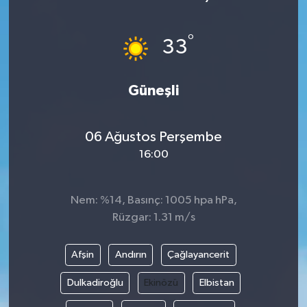
Haberde İnsan
°
33
Kültür Sanat
Güneşli
Magazin
Manşet Altı
06 Ağustos Perşembe
16:00
Manşetler
Resmi İlan
Nem: %14, Basınç: 1005 hpa hPa,
Rüzgar: 1.31 m/s
Sağlık
Afşin
Andırın
Çağlayancerit
Spor
Dulkadiroğlu
Ekinözü
Elbistan
SürManşet