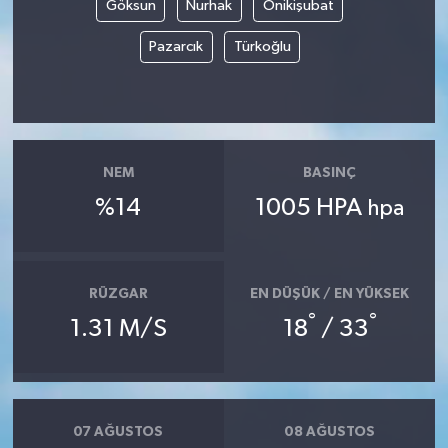
Göksun
Nurhak
Onikişubat
Teknoloji
Pazarcık
Türkoğlu
Yaşam
KAHRAMANMARAŞ
NEM
BASINÇ
%14
1005 HPA
hpa
RÜZGAR
EN DÜŞÜK / EN YÜKSEK
°
°
1.31 M/S
18
/ 33
07 AĞUSTOS
08 AĞUSTOS