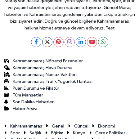
Maraş son dakika gelişmeleri, yerel siyaset, ekonomi, spor, kültür
ve yaşam haberleriyle şehrin nabzını tutuyoruz. Güncel Maraş
haberleri ve Kahramanmaraş gündemini yakından takip etmek için
bizi ziyaret edin. Doğru ve güncel bilgilerle Kahramanmaraş
halkına hizmet etmeye devam ediyoruz. Test
Kahramanmaraş Nöbetçi Eczaneler
Kahramanmaraş Hava Durumu
Kahramanmaraş Namaz Vakitleri
Kahramanmaraş Trafik Yoğunluk Haritası
Puan Durumu ve Fikstür
Tüm Manşetler
Son Dakika Haberleri
Haber Arşivi
Kahramanmaraş
Genel
Güncel
Ekonomi
Spor
Sağlık
Eğitim
Künye
Çerez Politikası