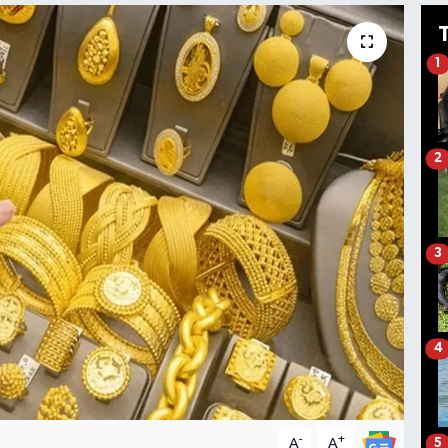
1
2
3
4
-
+
A
A
5