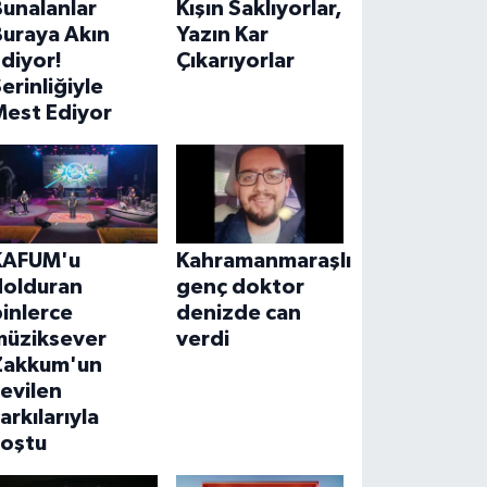
unalanlar
Kışın Saklıyorlar,
Buraya Akın
Yazın Kar
diyor!
Çıkarıyorlar
erinliğiyle
Mest Ediyor
KAFUM'u
Kahramanmaraşlı
dolduran
genç doktor
inlerce
denizde can
müziksever
verdi
Zakkum'un
evilen
arkılarıyla
coştu