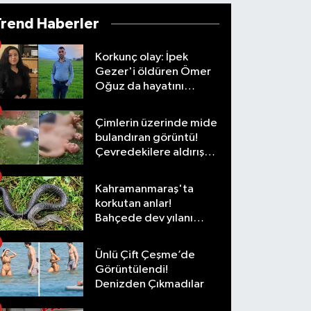
Trend Haberler
Korkunç olay: İpek
Gezer'i öldüren Ömer
Oğuz da hayatını
kaybetti
Çimlerin üzerinde mide
bulandıran görüntü!
Çevredekilere aldırış
etmediler
Kahramanmaraş'ta
korkutan anlar!
Bahçede dev yılanı
görünce şoke oldu
Ünlü Çift Çeşme’de
Görüntülendi!
Denizden Çıkmadılar