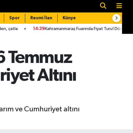
Spor
Resmi İlan
Künye
İletişim
14:39
Kahramanmaraş Fuarında Fiyat Turu! Dönerden Dondurmaya Her
 6 Temmuz
yet Altını
arım ve Cumhuriyet altını