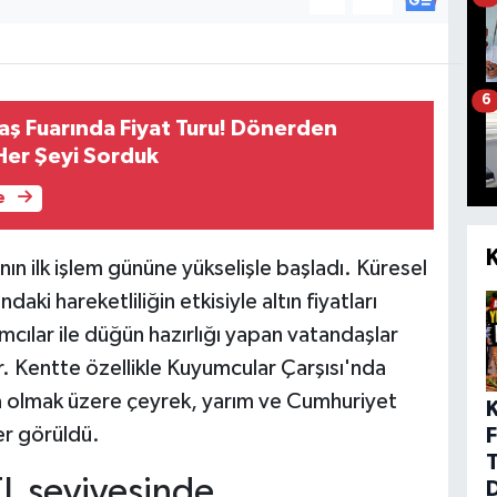
6
 Fuarında Fiyat Turu! Dönerden
er Şeyi Sorduk
e
ın ilk işlem gününe yükselişle başladı. Küresel
aki hareketliliğin etkisiyle altın fiyatları
ımcılar ile düğün hazırlığı yapan vatandaşlar
r. Kentte özellikle Kuyumcular Çarşısı'nda
ta olmak üzere çeyrek, yarım ve Cumhuriyet
ler görüldü.
F
TL seviyesinde