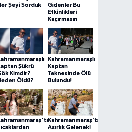
Her Şeyi Sorduk
Gidenler Bu
Etkinlikleri
Kaçırmasın
Kahramanmaraşlı
Kahramanmaraşlı
Kaptan Şükrü
Kaptan
Gök Kimdir?
Teknesinde Ölü
Neden Öldü?
Bulundu!
Kahramanmaraş’ta
Kahramanmaraş’ta
ıcaklardan
Asırlık Gelenek!