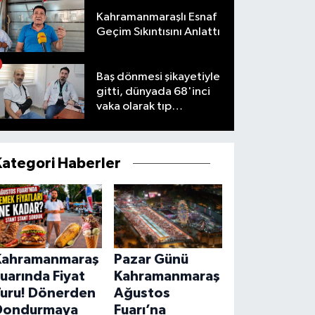
Kahramanmaraşlı Esnaf
Geçim Sıkıntısını Anlattı
Baş dönmesi şikayetiyle
gitti, dünyada 68'inci
vaka olarak tıp
literatürüne girdi
Kategori Haberler
Kahramanmaraş
Pazar Günü
uarında Fiyat
Kahramanmaraş
Turu! Dönerden
Ağustos
Dondurmaya
Fuarı’na