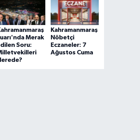
Kahramanmaraş
Kahramanmaraş
Fuarı'nda Merak
Nöbetçi
dilen Soru:
Eczaneler: 7
illetvekilleri
Ağustos Cuma
Nerede?