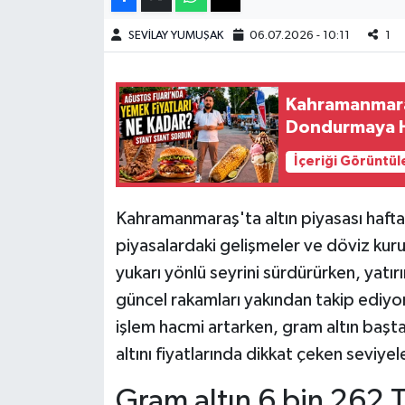
SEVİLAY YUMUŞAK
06.07.2026 - 10:11
1
Teknoloji
Yaşam
Kahramanmaraş
Dondurmaya H
KAHRAMANMARAŞ
İçeriği Görüntül
Kahramanmaraş'ta altın piyasası haftan
piyasalardaki gelişmeler ve döviz kurund
yukarı yönlü seyrini sürdürürken, yatır
güncel rakamları yakından takip ediyo
işlem hacmi artarken, gram altın baş
altını fiyatlarında dikkat çeken seviye
Gram altın 6 bin 262 