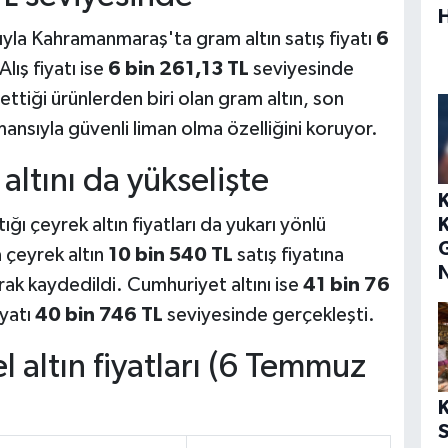
yla Kahramanmaraş'ta gram altın satış fiyatı
6
lış fiyatı ise
6 bin 261,13 TL
seviyesinde
ettiği ürünlerden biri olan gram altın, son
ansıyla güvenli liman olma özelliğini koruyor.
ltını da yükselişte
ğı çeyrek altın fiyatları da yukarı yönlü
a çeyrek altın
10 bin 540 TL
satış fiyatına
rak kaydedildi. Cumhuriyet altını ise
41 bin 76
iyatı
40 bin 746 TL
seviyesinde gerçekleşti.
altın fiyatları (6 Temmuz
S