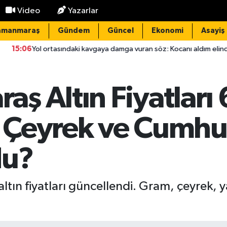
Video
Yazarlar
amanmaraş
Gündem
Güncel
Ekonomi
Asayiş
sındaki kavgaya damga vuran söz: Kocanı aldım elinden, çatla
ş Altın Fiyatları
Çeyrek ve Cumhuri
du?
n fiyatları güncellendi. Gram, çeyrek, y