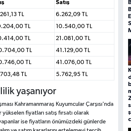
B
ış
Satış
261,13 TL
6.262,09 TL
E
S
0.204,00 TL
10.540,00 TL
0.414,00 TL
21.081,00 TL
0.704,00 TL
41.129,00 TL
0.746,00 TL
41.076,00 TL
.703,48 TL
5.762,95 TL
b
ilik yaşanıyor
aklaşması Kahramanmaraş Kuyumcular Çarşısı'nda
s
ş
r yükselen fiyatları satış fırsatı olarak
yapanlar ise fiyatların önümüzdeki günlerde
alım ve satım kararlarını ertelemeyi tercih