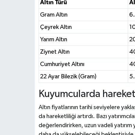
Altın Türü
Al
Gram Altın
6.
Çeyrek Altın
1
Yarım Altın
2
Ziynet Altın
4
Cumhuriyet Altını
4
22 Ayar Bilezik (Gram)
5
Kuyumcularda hareketl
Altın fiyatlarının tarihi seviyelere y
da hareketliliği artırdı. Bazı yatırımcıla
değerlendirirken, uzun vadeli yatırım 
daha da yükselebileceği beklentisiyle 