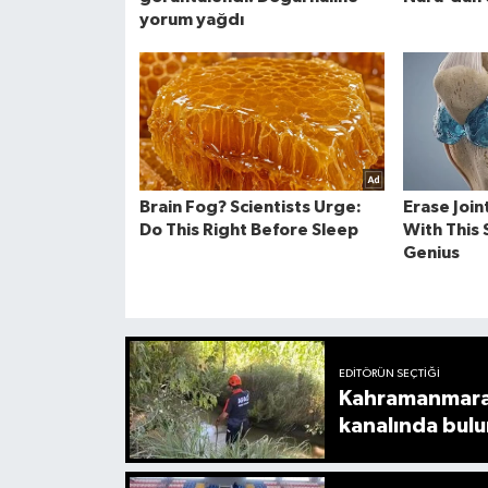
EDITÖRÜN SEÇTIĞI
Kahramanmaraş
kanalında bul