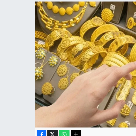
Haberde İnsan
Kültür Sanat
Magazin
Manşet Altı
Manşetler
Resmi İlan
Sağlık
Spor
SürManşet