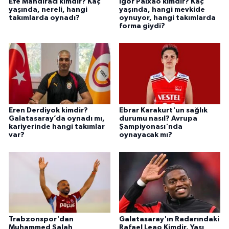
Efe Mandıracı kimdir? Kaç
Igor Paixão kimdir? Kaç
yaşında, nereli, hangi
yaşında, hangi mevkide
takımlarda oynadı?
oynuyor, hangi takımlarda
forma giydi?
Eren Derdiyok kimdir?
Ebrar Karakurt'un sağlık
Galatasaray’da oynadı mı,
durumu nasıl? Avrupa
kariyerinde hangi takımlar
Şampiyonası'nda
var?
oynayacak mı?
Trabzonspor'dan
Galatasaray'ın Radarındaki
Muhammed Salah
Rafael Leao Kimdir, Yaşı