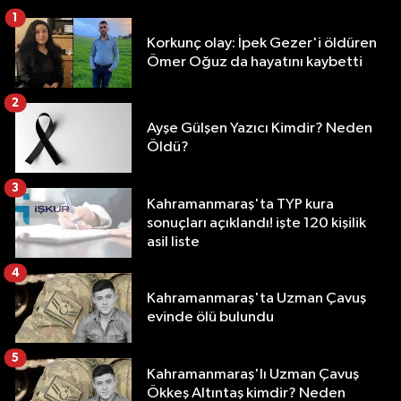
1
Korkunç olay: İpek Gezer'i öldüren
Ömer Oğuz da hayatını kaybetti
2
Ayşe Gülşen Yazıcı Kimdir? Neden
Öldü?
3
Kahramanmaraş'ta TYP kura
sonuçları açıklandı! işte 120 kişilik
asil liste
4
Kahramanmaraş'ta Uzman Çavuş
evinde ölü bulundu
5
Kahramanmaraş'lı Uzman Çavuş
Ökkeş Altıntaş kimdir? Neden