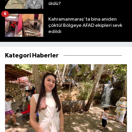
öldü?
6
Kahramanmaraş'ta bina aniden
çöktü! Bölgeye AFAD ekipleri sevk
edildi
Kategori Haberler