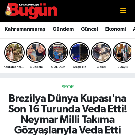
Kahramanmaraş
Kahramanmaraş Nöbetçi Eczaneler
Kahramanmaraş
Gündem
Güncel
Ekonomi
Kahramanmaraş Sokak Röportajları
Kahramanmaraş Hava Durumu
Bilim ve Teknoloji
Kahramanmaraş Namaz Vakitleri
Kahramanmaraş
Gündem
GÜNDEM
Magazin
Genel
Asayiş
Çevre
Kahramanmaraş Trafik Yoğunluk Haritası
Eğitim
Süper Lig Puan Durumu ve Fikstür
SPOR
Brezilya Dünya Kupası'na
Ekonomi
Tüm Manşetler
Son 16 Turunda Veda Etti!
Genel
Son Dakika Haberleri
Neymar Milli Takıma
Gözyaşlarıyla Veda Etti
Güncel
Haber Arşivi