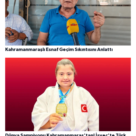
Kahramanmaraşlı Esnaf Geçim Sıkıntısını Anlattı
Dünya Şampiyonu Kahramanmaraş'tan! İsveç'te Türk