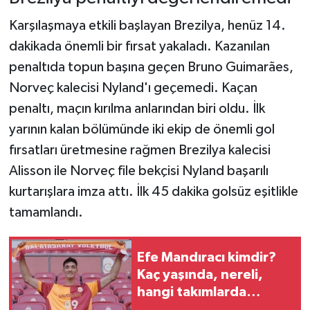
Karşılaşmaya etkili başlayan Brezilya, henüz 14.
dakikada önemli bir fırsat yakaladı. Kazanılan
penaltıda topun başına geçen Bruno Guimarães,
Norveç kalecisi Nyland'ı geçemedi. Kaçan
penaltı, maçın kırılma anlarından biri oldu. İlk
yarının kalan bölümünde iki ekip de önemli gol
fırsatları üretmesine rağmen Brezilya kalecisi
Alisson ile Norveç file bekçisi Nyland başarılı
kurtarışlara imza attı. İlk 45 dakika golsüz eşitlikle
tamamlandı.
Efe Mandıracı kimdir?
Kaç yaşında, nereli,
hangi takımlarda
oynadı?