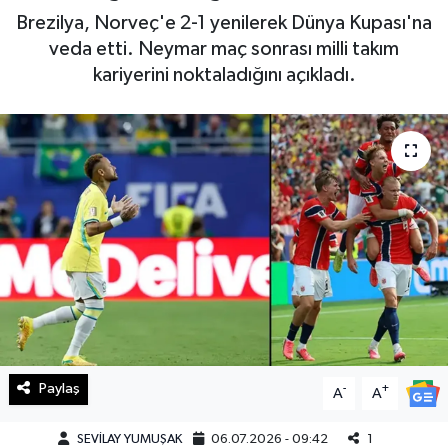
Brezilya, Norveç'e 2-1 yenilerek Dünya Kupası'na
Haberde İnsan
veda etti. Neymar maç sonrası milli takım
kariyerini noktaladığını açıkladı.
Kültür Sanat
Magazin
Manşet Altı
Manşetler
Resmi İlan
Sağlık
Paylaş
-
+
Spor
A
A
SEVİLAY YUMUŞAK
06.07.2026 - 09:42
1
SürManşet