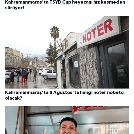
Kahramanmaraş'ta TSYD Cup heyecanı hız kesmeden
sürüyor!
Kahramanmaraş’ta 8 Ağustos’ta hangi noter nöbetçi
olacak?