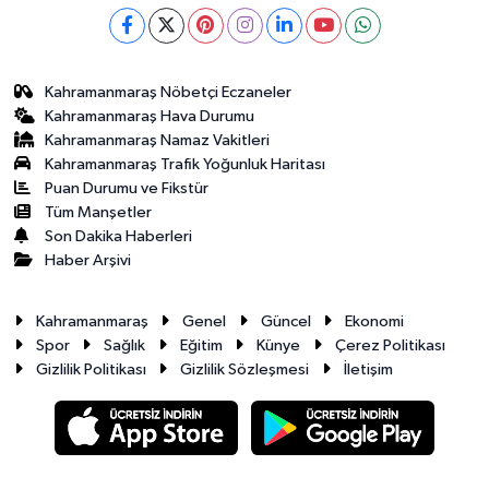
Kahramanmaraş Nöbetçi Eczaneler
Kahramanmaraş Hava Durumu
Kahramanmaraş Namaz Vakitleri
Kahramanmaraş Trafik Yoğunluk Haritası
Puan Durumu ve Fikstür
Tüm Manşetler
Son Dakika Haberleri
Haber Arşivi
Kahramanmaraş
Genel
Güncel
Ekonomi
Spor
Sağlık
Eğitim
Künye
Çerez Politikası
Gizlilik Politikası
Gizlilik Sözleşmesi
İletişim