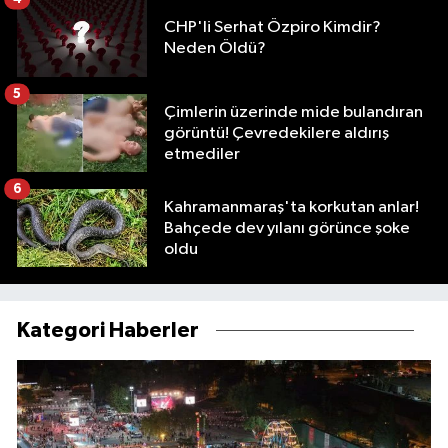
CHP'li Serhat Özpiro Kimdir?
Neden Öldü?
5
Çimlerin üzerinde mide bulandıran
görüntü! Çevredekilere aldırış
etmediler
6
Kahramanmaraş'ta korkutan anlar!
Bahçede dev yılanı görünce şoke
oldu
Kategori Haberler