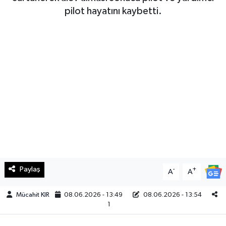
pilot hayatını kaybetti.
Haberde İnsan
Kültür Sanat
Magazin
Manşet Altı
Manşetler
Resmi İlan
Paylaş
-
+
A
A
Sağlık
Mücahit KIR
08.06.2026 - 13:49
08.06.2026 - 13:54
Spor
1
SürManşet