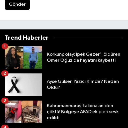
Gönder
Trend Haberler
1
Korkunç olay: İpek Gezer'i öldüren
Ömer Oğuz da hayatını kaybetti
2
Ayşe Gülşen Yazıcı Kimdir? Neden
Öldü?
3
Kahramanmaraş'ta bina aniden
çöktü! Bölgeye AFAD ekipleri sevk
edildi
4