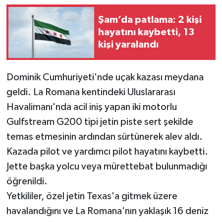
Şam’da patlama: 2 kişi
Teknoloji
hayatını kaybetti, 13
kişi yaralandı
Yaşam
KAHRAMANMARAŞ
Dominik Cumhuriyeti'nde uçak kazası meydana
geldi. La Romana kentindeki Uluslararası
Havalimanı'nda acil iniş yapan iki motorlu
Gulfstream G200 tipi jetin piste sert şekilde
temas etmesinin ardından sürtünerek alev aldı.
Kazada pilot ve yardımcı pilot hayatını kaybetti.
Jette başka yolcu veya mürettebat bulunmadığı
öğrenildi.
Yetkililer, özel jetin Texas'a gitmek üzere
havalandığını ve La Romana'nın yaklaşık 16 deniz