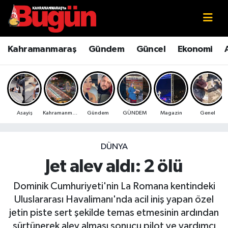
Kahramanmaraş
Kahramanmaraş Nöbetçi Eczaneler
Kahramanmaraş
Gündem
Güncel
Ekonomi
Kahramanmaraş Sokak Röportajları
Kahramanmaraş Hava Durumu
Bilim ve Teknoloji
Kahramanmaraş Namaz Vakitleri
Asayiş
Kahramanmaraş
Gündem
GÜNDEM
Magazin
Genel
Çevre
Kahramanmaraş Trafik Yoğunluk Haritası
Eğitim
Süper Lig Puan Durumu ve Fikstür
DÜNYA
Jet alev aldı: 2 ölü
Ekonomi
Tüm Manşetler
Dominik Cumhuriyeti'nin La Romana kentindeki
Genel
Son Dakika Haberleri
Uluslararası Havalimanı'nda acil iniş yapan özel
jetin piste sert şekilde temas etmesinin ardından
Güncel
Haber Arşivi
sürtünerek alev alması sonucu pilot ve yardımcı