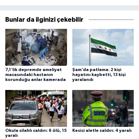
Bunlar da ilginizi çekebilir
7,1'lik depremde ameliyat
Şam’da patlama: 2 kişi
masasındaki hastanın
hayatını kaybetti, 13 kişi
korunduğu anlar kamerada
yaralandı
Okula silahlı saldırı: 6 ölü, 15
Kesici aletle saldırı: 4 yaralı
yaralı