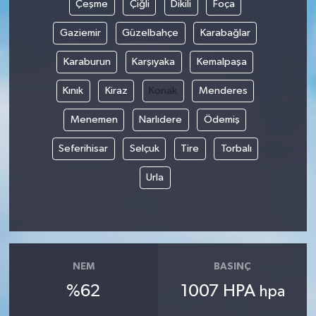
Çeşme
Çiğli
Dikili
Foça
Teknoloji
Gaziemir
Güzelbahçe
Karabağlar
Karaburun
Karşıyaka
Kemalpaşa
Yaşam
Kınık
Kiraz
Konak
Menderes
KAHRAMANMARAŞ
Menemen
Narlıdere
Ödemiş
Seferihisar
Selçuk
Tire
Torbalı
Urla
NEM
BASINÇ
%62
1007 HPA
hpa