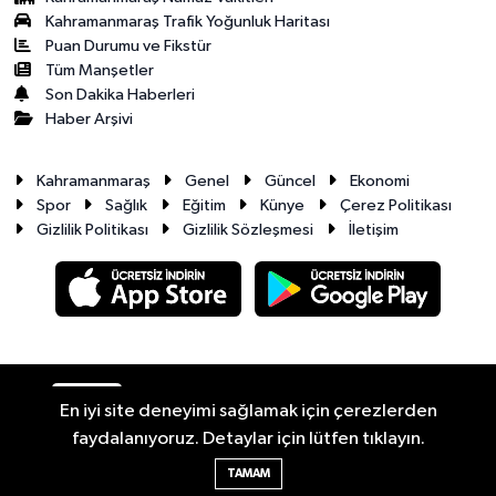
Kahramanmaraş Trafik Yoğunluk Haritası
Puan Durumu ve Fikstür
Tüm Manşetler
Son Dakika Haberleri
Haber Arşivi
Kahramanmaraş
Genel
Güncel
Ekonomi
Spor
Sağlık
Eğitim
Künye
Çerez Politikası
Gizlilik Politikası
Gizlilik Sözleşmesi
İletişim
RSS
Copyright © 2026. Her hakkı saklıdır.
En iyi site deneyimi sağlamak için çerezlerden
faydalanıyoruz. Detaylar için lütfen tıklayın.
Haber Yazılımı:
TE Bilişim
TAMAM