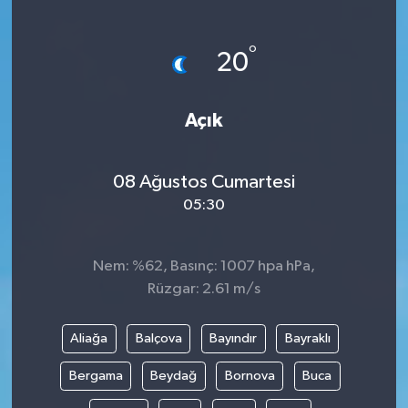
Haberde İnsan
°
20
Kültür Sanat
Açık
Magazin
Manşet Altı
08 Ağustos Cumartesi
05:30
Manşetler
Resmi İlan
Nem: %62, Basınç: 1007 hpa hPa,
Rüzgar: 2.61 m/s
Sağlık
Aliağa
Balçova
Bayındır
Bayraklı
Spor
Bergama
Beydağ
Bornova
Buca
SürManşet