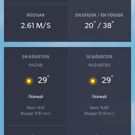
RÜZGAR
EN DÜŞÜK / EN YÜKSEK
°
°
2.61 M/S
20
/ 38
09 AĞUSTOS
10 AĞUSTOS
PAZAR
PAZARTESI
°
°
29
29
Güneşli
Güneşli
Nem: %41
Nem: %49
Rüzgar: 9.61 m/s
Rüzgar: 8.19 m/s