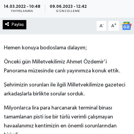
14.03.2022 - 10:48
09.06.2023 - 12:42
Haberde İnsan
YAYINLANMA
GÜNCELLEME
Paylaş
-
+
Kültür Sanat
A
A
Magazin
Hemen konuya bodoslama dalayım;
Manşet Altı
Önceki gün Milletvekilimiz Ahmet Özdemir’i
Panorama müzesinde canlı yayınımıza konuk ettik.
Manşetler
Şehrimizin sorunları ile ilgili Milletvekilimize gazeteci
Resmi İlan
arkadaşlarla birlikte sorular sorduk.
Sağlık
Milyonlarca lira para harcanarak terminal binası
tamamlanan pisti ise bir türlü verimli çalışmayan
Spor
havaalanımız kentimizin en önemli sorunlarından
SürManşet