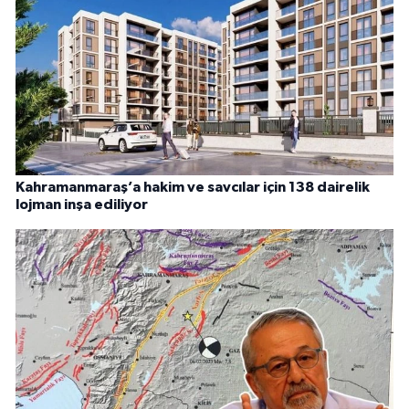
Kahramanmaraş’a hakim ve savcılar için 138 dairelik
lojman inşa ediliyor