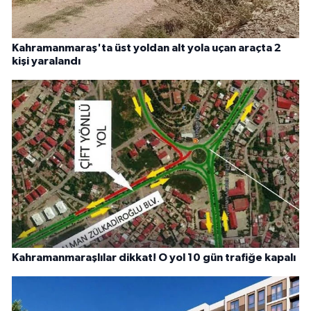
Kahramanmaraş'ta üst yoldan alt yola uçan araçta 2
kişi yaralandı
Kahramanmaraşlılar dikkat! O yol 10 gün trafiğe kapalı