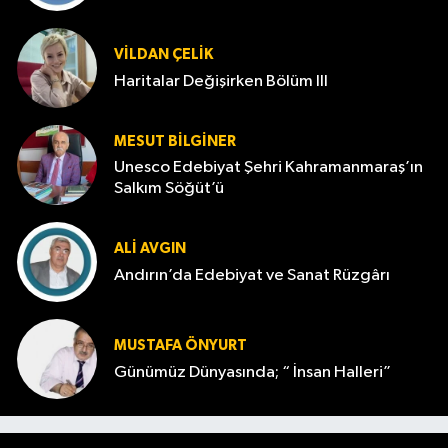
VILDAN ÇELIK
Haritalar Değişirken Bölüm III
MESUT BILGINER
Unesco Edebiyat Şehri Kahramanmaraş’ın
Salkım Söğüt’ü
ALI AVGIN
Andırın’da Edebiyat ve Sanat Rüzgârı
MUSTAFA ÖNYURT
Günümüz Dünyasında; “ İnsan Halleri”