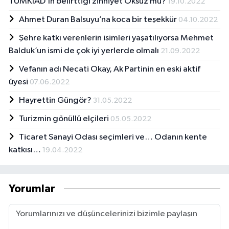
TÜMKİAD’ın belirttiği zihniyet Öksüz mü?
19.10.2022
Ahmet Duran Balsuyu’na koca bir teşekkür
04.10.2022
Şehre katkı verenlerin isimleri yaşatılıyorsa Mehmet
Balduk’un ismi de çok iyi yerlerde olmalı
21.09.2022
Vefanın adı Necati Okay, Ak Partinin en eski aktif
üyesi
07.06.2022
Hayrettin Güngör?
31.05.2022
Turizmin gönüllü elçileri
05.05.2022
Ticaret Sanayi Odası seçimleri ve… Odanın kente
katkısı…
19.04.2022
Yorumlar