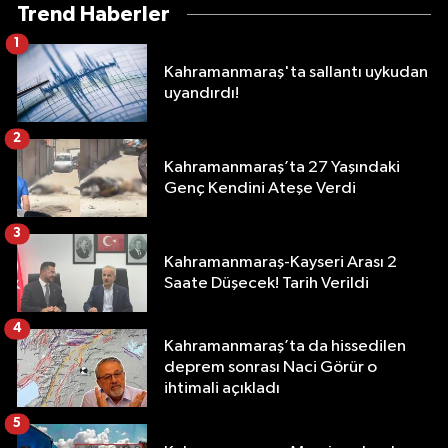
Trend Haberler
1
Kahramanmaraş'ta sallantı uykudan
uyandırdı!
2
Kahramanmaraş’ta 27 Yaşındaki
Genç Kendini Ateşe Verdi
3
Kahramanmaraş-Kayseri Arası 2
Saate Düşecek! Tarih Verildi
4
Kahramanmaraş’ta da hissedilen
deprem sonrası Naci Görür o
ihtimali açıkladı
5