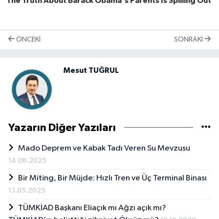
ÖNCEKI
SONRAKI
Mesut TUĞRUL
Yazarın Diğer Yazıları
Mado Deprem ve Kabak Tadı Veren Su Mevzusu
14.08.2025
Bir Miting, Bir Müjde: Hızlı Tren ve Üç Terminal Binası
13.05.2025
TÜMKİAD Başkanı Eliaçık mı Ağzı açık mı?