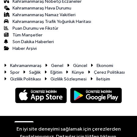
Kahramanmaraş Nöbetçi Eczaneler
Kahramanmaraş Hava Durumu
Kahramanmaraş Namaz Vakitleri
Kahramanmaraş Trafik Yoğunluk Haritası
Puan Durumu ve Fikstür
Tüm Manşetler
Son Dakika Haberleri
Haber Arşivi
Kahramanmaraş
Genel
Güncel
Ekonomi
Spor
Sağlık
Eğitim
Künye
Çerez Politikası
Gizlilik Politikası
Gizlilik Sözleşmesi
İletişim
RSS
Copyright © 2026. Her hakkı saklıdır.
En iyi site deneyimi sağlamak için çerezlerden
faydalanıyoruz. Detaylar için lütfen tıklayın.