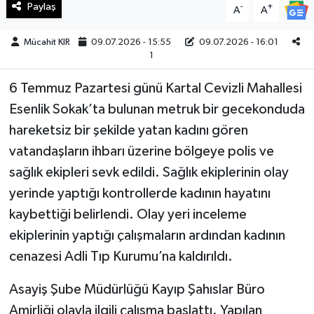
Paylaş
-
+
A
A
Teknoloji
Mücahit KIR
09.07.2026 - 15:55
09.07.2026 - 16:01
1
Yaşam
6 Temmuz Pazartesi günü Kartal Cevizli Mahallesi
KAHRAMANMARAŞ
Esenlik Sokak’ta bulunan metruk bir gecekonduda
hareketsiz bir şekilde yatan kadını gören
vatandaşların ihbarı üzerine bölgeye polis ve
sağlık ekipleri sevk edildi. Sağlık ekiplerinin olay
yerinde yaptığı kontrollerde kadının hayatını
kaybettiği belirlendi. Olay yeri inceleme
ekiplerinin yaptığı çalışmaların ardından kadının
cenazesi Adli Tıp Kurumu’na kaldırıldı.
Asayiş Şube Müdürlüğü Kayıp Şahıslar Büro
Amirliği olayla ilgili çalışma başlattı. Yapılan