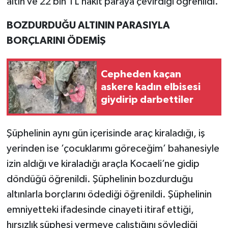
altın ve 22 bin TL nakit paraya çevirdiği öğrenildi.
BOZDURDUĞU ALTININ PARASIYLA
BORÇLARINI ÖDEMİŞ
Cepheden kaçan
askere kadın elbisesi
giydirip darbettiler
Şüphelinin aynı gün içerisinde araç kiraladığı, iş
yerinden ise ’çocuklarımı göreceğim’ bahanesiyle
izin aldığı ve kiraladığı araçla Kocaeli’ne gidip
döndüğü öğrenildi. Şüphelinin bozdurduğu
altınlarla borçlarını ödediği öğrenildi. Şüphelinin
emniyetteki ifadesinde cinayeti itiraf ettiği,
hırsızlık şüphesi vermeye çalıştığını söylediği