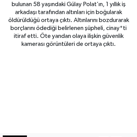
bulunan 58 yaşındaki Gülay Polat’ın, 1 yıllık iş
Haberde İnsan
arkadaşı tarafından altınları için boğularak
öldürüldüğü ortaya çıktı. Altınlarını bozdurarak
Kültür Sanat
borçlarını ödediği belirlenen şüpheli, cinay*ti
itiraf etti. Öte yandan olaya ilişkin güvenlik
Magazin
kamerası görüntüleri de ortaya çıktı.
Manşet Altı
Manşetler
Resmi İlan
Sağlık
Spor
SürManşet