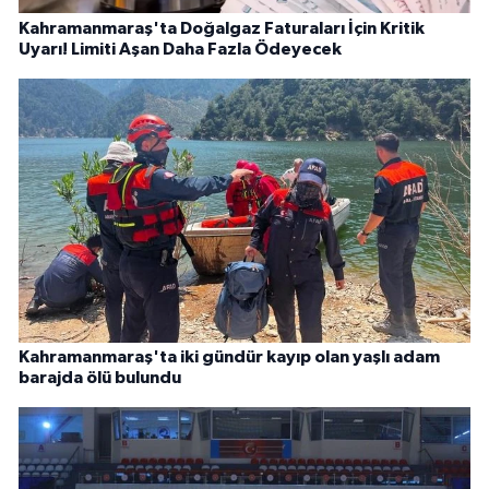
Kahramanmaraş'ta Doğalgaz Faturaları İçin Kritik
Uyarı! Limiti Aşan Daha Fazla Ödeyecek
Kahramanmaraş'ta iki gündür kayıp olan yaşlı adam
barajda ölü bulundu