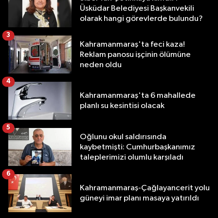
Üsküdar Belediyesi Başkanvekili
olarak hangi görevlerde bulundu?
3
Kahramanmaraş'ta feci kaza!
Reklam panosu işçinin ölümüne
neden oldu
4
Kahramanmaraş'ta 6 mahallede
planlı su kesintisi olacak
5
Oğlunu okul saldırısında
kaybetmişti: Cumhurbaşkanımız
taleplerimizi olumlu karşıladı
6
Kahramanmaraş-Çağlayancerit yolu
güneyi imar planı masaya yatırıldı