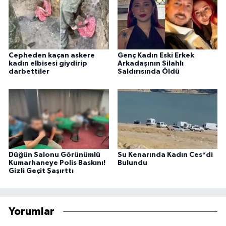
Cepheden kaçan askere
Genç Kadın Eski Erkek
kadın elbisesi giydirip
Arkadaşının Silahlı
darbettiler
Saldırısında Öldü
Düğün Salonu Görünümlü
Su Kenarında Kadın Ces*di
Kumarhaneye Polis Baskını!
Bulundu
Gizli Geçit Şaşırttı
Yorumlar