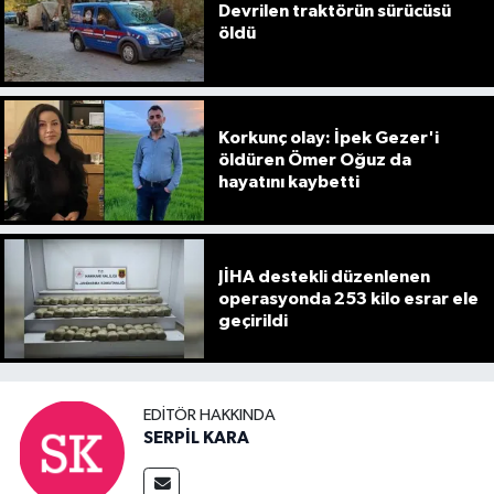
Devrilen traktörün sürücüsü
öldü
Korkunç olay: İpek Gezer'i
öldüren Ömer Oğuz da
hayatını kaybetti
JİHA destekli düzenlenen
operasyonda 253 kilo esrar ele
geçirildi
EDITÖR HAKKINDA
SERPİL KARA