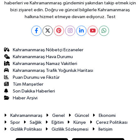
haberleri ve Kahramanmaraş gündemini yakından takip etmek için
bizi ziyaret edin. Doğru ve güncel bilgilerle Kahramanmaraş
halkına hizmet etmeye devam ediyoruz. Test
Kahramanmaraş Nöbetçi Eczaneler
Kahramanmaraş Hava Durumu
Kahramanmaraş Namaz Vakitleri
Kahramanmaraş Trafik Yoğunluk Haritası
Puan Durumu ve Fikstür
Tüm Manşetler
Son Dakika Haberleri
Haber Arşivi
Kahramanmaraş
Genel
Güncel
Ekonomi
Spor
Sağlık
Eğitim
Künye
Çerez Politikası
Gizlilik Politikası
Gizlilik Sözleşmesi
İletişim