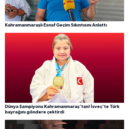
Kahramanmaraşlı Esnaf Geçim Sıkıntısını Anlattı
Dünya Şampiyonu Kahramanmaraş'tan! İsveç'te Türk
bayrağını göndere çektirdi