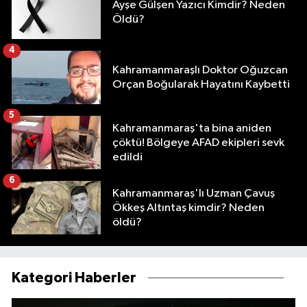
Ayşe Gülşen Yazıcı Kimdir? Neden
Öldü?
4
Kahramanmaraşlı Doktor Oğuzcan
Orçan Boğularak Hayatını Kaybetti
5
Kahramanmaraş'ta bina aniden
çöktü! Bölgeye AFAD ekipleri sevk
edildi
6
Kahramanmaraş'lı Uzman Çavuş
Ökkeş Altıntaş kimdir? Neden
öldü?
Kategori Haberler