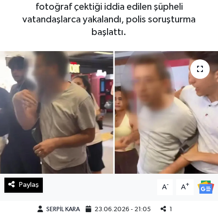
fotoğraf çektiği iddia edilen şüpheli
Haberde İnsan
vatandaşlarca yakalandı, polis soruşturma
başlattı.
Kültür Sanat
Magazin
Manşet Altı
Manşetler
Resmi İlan
Sağlık
Paylaş
-
+
A
A
Spor
SERPİL KARA
23.06.2026 - 21:05
1
SürManşet