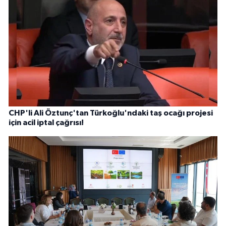
CHP'li Ali Öztunç'tan Türkoğlu'ndaki taş ocağı projesi
için acil iptal çağrısı!