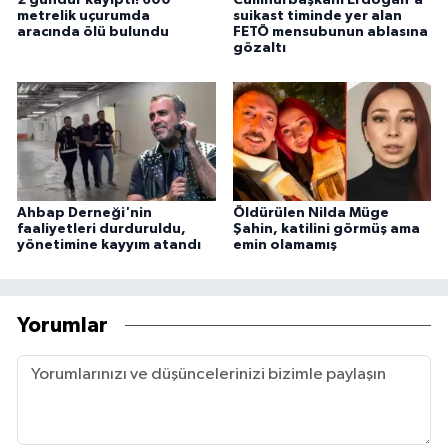
2 gündür kayıptı! 600
Cumhurbaşkanı Erdoğan'a
metrelik uçurumda
suikast timinde yer alan
aracında ölü bulundu
FETÖ mensubunun ablasına
gözaltı
Ahbap Derneği'nin
Öldürülen Nilda Müge
faaliyetleri durduruldu,
Şahin, katilini görmüş ama
yönetimine kayyım atandı
emin olamamış
Yorumlar