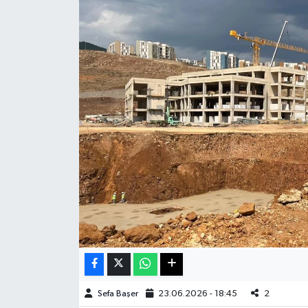
Haberde İnsan
Kültür Sanat
Magazin
Manşet Altı
Manşetler
Resmi İlan
Sağlık
Spor
Sefa Başer
23.06.2026 - 18:45
2
SürManşet