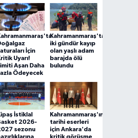
Kahramanmaraş'ta
Kahramanmaraş'ta
Doğalgaz
iki gündür kayıp
aturaları İçin
olan yaşlı adam
ritik Uyarı!
barajda ölü
imiti Aşan Daha
bulundu
Fazla Ödeyecek
ipaş İstiklal
Kahramanmaraş'ın
Basket 2026-
tarihi eserleri
2027 sezonu
için Ankara'da
azırlıklarına
kritik görüşme