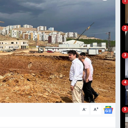
1
2
3
4
-
+
A
A
5