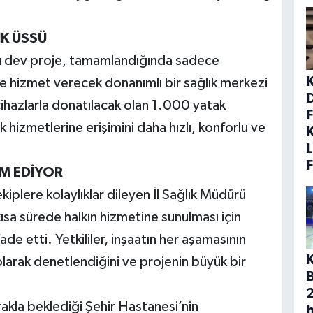
IK ÜSSÜ
u dev proje, tamamlandığında sadece
e hizmet verecek donanımlı bir sağlık merkezi
cihazlarla donatılacak olan 1.000 yatak
F
k hizmetlerine erişimini daha hızlı, konforlu ve
K
L
M EDİYOR
kiplere kolaylıklar dileyen İl Sağlık Müdürü
ısa sürede halkın hizmetine sunulması için
ade etti. Yetkililer, inşaatın her aşamasının
K
olarak denetlendiğini ve projenin büyük bir
kla beklediği Şehir Hastanesi’nin
h