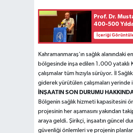
Teknoloji
Prof. Dr. Mus
400-500 Yılda
Yaşam
İçeriği Görüntül
KAHRAMANMARAŞ
Kahramanmaraş’ın sağlık alanındaki en
bölgesinde inşa edilen 1.000 yatakl
çalışmalar tüm hızıyla sürüyor. İl Sağl
giderek yürütülen çalışmaları yerinde 
İNŞAATIN SON DURUMU HAKKINDA 
Bölgenin sağlık hizmeti kapasitesini 
projesinin her aşamasını yakından takip 
araya geldi. Şirikçi, inşaatın güncel du
güvenliği önlemleri ve projenin planla