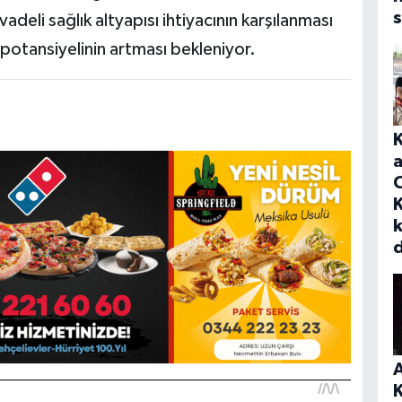
s
adeli sağlık altyapısı ihtiyacının karşılanması
 potansiyelinin artması bekleniyor.
a
K
A