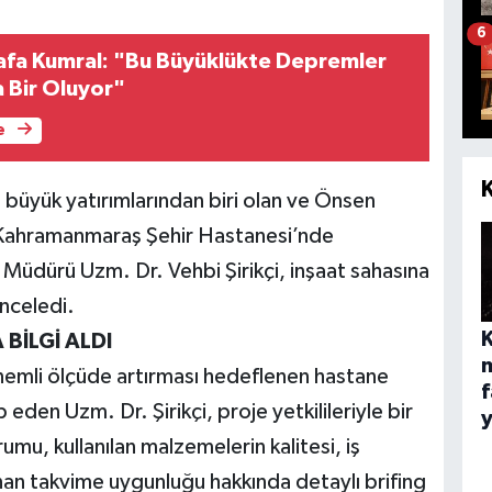
6
tafa Kumral: "Bu Büyüklükte Depremler
 Bir Oluyor"
e
 büyük yatırımlarından biri olan ve Önsen
ı Kahramanmaraş Şehir Hastanesi’nde
ık Müdürü Uzm. Dr. Vehbi Şirikçi, inşaat sahasına
inceledi.
BİLGİ ALDI
önemli ölçüde artırması hedeflenen hastane
f
eden Uzm. Dr. Şirikçi, proje yetkilileriyle bir
rumu, kullanılan malzemelerin kalitesi, iş
nan takvime uygunluğu hakkında detaylı brifing