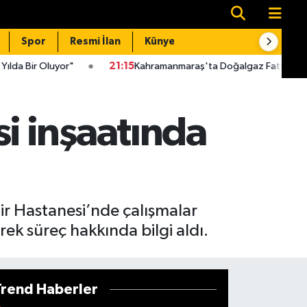
Spor
Resmi İlan
Künye
İletişim
21:15
Kahramanmaraş'ta Doğalgaz Faturaları İçin Kritik Uyarı!
i inşaatında
ir Hastanesi’nde çalışmalar
rek süreç hakkında bilgi aldı.
Trend Haberler