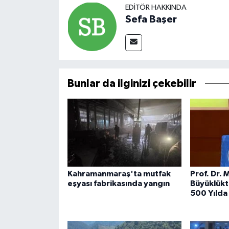
EDITÖR HAKKINDA
Sefa Başer
Bunlar da ilginizi çekebilir
Kahramanmaraş'ta mutfak
Prof. Dr. 
eşyası fabrikasında yangın
Büyüklük
500 Yılda