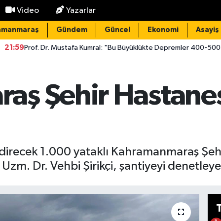
Video
Yazarlar
amanmaraş
Gündem
Güncel
Ekonomi
Asayiş
. Mustafa Kumral: "Bu Büyüklükte Depremler 400-500 Yılda Bir Oluyor"
ş Şehir Hastanes
endirecek 1.000 yataklı Kahramanmaraş Şeh
Uzm. Dr. Vehbi Şirikçi, şantiyeyi denetleye