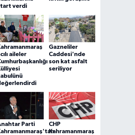
tart verdi
Kahramanmaraş
Gazneliler
cılı aileler
Caddesi'nde
Cumhurbaşkanlığı
son kat asfalt
ülliyesi
seriliyor
kabulünü
değerlendirdi
nahtar Parti
CHP
Kahramanmaraş'tan
Kahramanmaraş