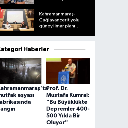
taleplerimizi olumlu
karşıladı
Kahramanmaraş-
Çağlayancerit yolu
güneyi imar planı
masaya yatırıldı
Kategori Haberler
Kahramanmaraş'ta
Prof. Dr.
mutfak eşyası
Mustafa Kumral:
abrikasında
"Bu Büyüklükte
yangın
Depremler 400-
500 Yılda Bir
Oluyor"