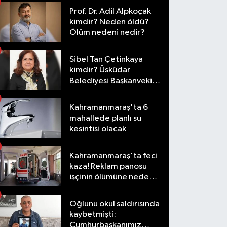
Prof. Dr. Adil Alpkoçak
kimdir? Neden öldü?
Ölüm nedeni nedir?
Sibel Tan Çetinkaya
kimdir? Üsküdar
Belediyesi Başkanvekili
olarak hangi
görevlerde bulundu?
Kahramanmaraş'ta 6
mahallede planlı su
kesintisi olacak
Kahramanmaraş'ta feci
kaza! Reklam panosu
işçinin ölümüne neden
oldu
Oğlunu okul saldırısında
kaybetmişti:
Cumhurbaşkanımız