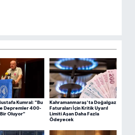
Mustafa Kumral: "Bu
Kahramanmaraş'ta Doğalgaz
te Depremler 400-
Faturaları İçin Kritik Uyarı!
 Bir Oluyor"
Limiti Aşan Daha Fazla
Ödeyecek