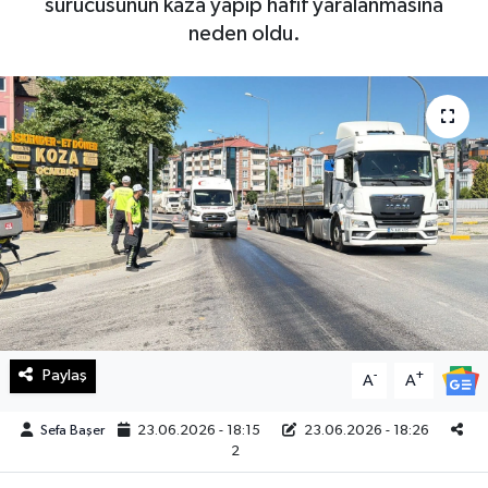
sürücüsünün kaza yapıp hafif yaralanmasına
neden oldu.
Haberde İnsan
Kültür Sanat
Magazin
Manşet Altı
Manşetler
Resmi İlan
Sağlık
Paylaş
-
+
A
A
Spor
Sefa Başer
23.06.2026 - 18:15
23.06.2026 - 18:26
2
SürManşet