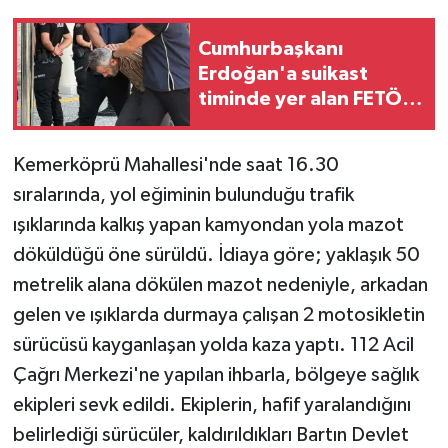
Teknoloji
Cumhurbaşkanı
Erdoğan'a suikast
timinde yer alan FETÖ
Yaşam
mensubunun ablasına
gözaltı
KAHRAMANMARAŞ
Kemerköprü Mahallesi'nde saat 16.30
sıralarında, yol eğiminin bulunduğu trafik
ışıklarında kalkış yapan kamyondan yola mazot
döküldüğü öne sürüldü. İdiaya göre; yaklaşık 50
metrelik alana dökülen mazot nedeniyle, arkadan
gelen ve ışıklarda durmaya çalışan 2 motosikletin
sürücüsü kayganlaşan yolda kaza yaptı. 112 Acil
Çağrı Merkezi'ne yapılan ihbarla, bölgeye sağlık
ekipleri sevk edildi. Ekiplerin, hafif yaralandığını
belirlediği sürücüler, kaldırıldıkları Bartın Devlet