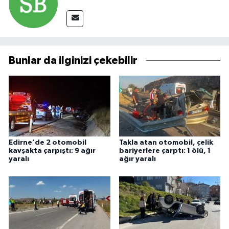
Bunlar da ilginizi çekebilir
Edirne'de 2 otomobil
Takla atan otomobil, çelik
kavşakta çarpıştı: 9 ağır
bariyerlere çarptı: 1 ölü, 1
yaralı
ağır yaralı