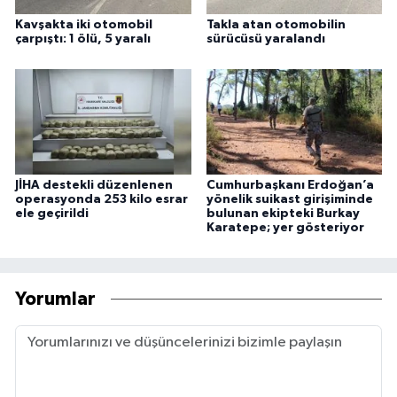
Kavşakta iki otomobil
Takla atan otomobilin
çarpıştı: 1 ölü, 5 yaralı
sürücüsü yaralandı
JİHA destekli düzenlenen
Cumhurbaşkanı Erdoğan’a
operasyonda 253 kilo esrar
yönelik suikast girişiminde
ele geçirildi
bulunan ekipteki Burkay
Karatepe; yer gösteriyor
Yorumlar