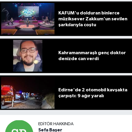
KAFUM'u dolduran binlerce
müziksever Zakkum'un sevilen
şarkılarıyla coştu
Kahramanmaraşlı genç doktor
denizde can verdi
Edirne'de 2 otomobil kavşakta
çarpıştı: 9 ağır yaralı
EDITÖR HAKKINDA
Sefa Başer