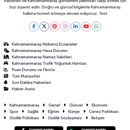
haberleri ve Kahramanmaraş gündemini yakından takip etmek için
bizi ziyaret edin. Doğru ve güncel bilgilerle Kahramanmaraş
halkına hizmet etmeye devam ediyoruz. Test
Kahramanmaraş Nöbetçi Eczaneler
Kahramanmaraş Hava Durumu
Kahramanmaraş Namaz Vakitleri
Kahramanmaraş Trafik Yoğunluk Haritası
Puan Durumu ve Fikstür
Tüm Manşetler
Son Dakika Haberleri
Haber Arşivi
Kahramanmaraş
Genel
Güncel
Ekonomi
Spor
Sağlık
Eğitim
Künye
Çerez Politikası
Gizlilik Politikası
Gizlilik Sözleşmesi
İletişim