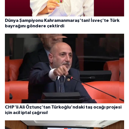
Dünya Şampiyonu Kahramanmaraş'tan! İsveç'te Türk
bayrağını göndere çektirdi
CHP'li Ali Öztunç'tan Türkoğlu'ndaki taş ocağı projesi
için acil iptal çağrısı!