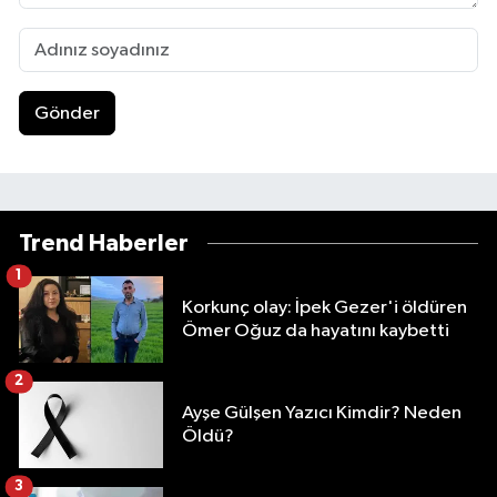
Gönder
Trend Haberler
1
Korkunç olay: İpek Gezer'i öldüren
Ömer Oğuz da hayatını kaybetti
2
Ayşe Gülşen Yazıcı Kimdir? Neden
Öldü?
3