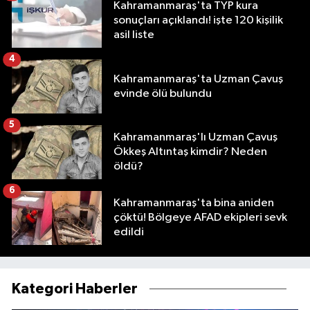
Kahramanmaraş'ta TYP kura
sonuçları açıklandı! işte 120 kişilik
asil liste
4
Kahramanmaraş'ta Uzman Çavuş
evinde ölü bulundu
5
Kahramanmaraş'lı Uzman Çavuş
Ökkeş Altıntaş kimdir? Neden
öldü?
6
Kahramanmaraş'ta bina aniden
çöktü! Bölgeye AFAD ekipleri sevk
edildi
Kategori Haberler