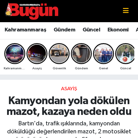
Kahramanmaraş
Kahramanmaraş Nöbetçi Eczaneler
Kahramanmaraş
Gündem
Güncel
Ekonomi
Kahramanmaraş Sokak Röportajları
Kahramanmaraş Hava Durumu
Bilim ve Teknoloji
Kahramanmaraş Namaz Vakitleri
Kahramanmaraş
Asayiş
Güvenlik
Gündem
Genel
Güncel
Çevre
Kahramanmaraş Trafik Yoğunluk Haritası
Eğitim
Süper Lig Puan Durumu ve Fikstür
ASAYIŞ
Kamyondan yola dökülen
Ekonomi
Tüm Manşetler
mazot, kazaya neden oldu
Genel
Son Dakika Haberleri
Bartın'da, trafik ışıklarında, kamyondan
döküldüğü değerlendirilen mazot, 2 motosiklet
Güncel
Haber Arşivi