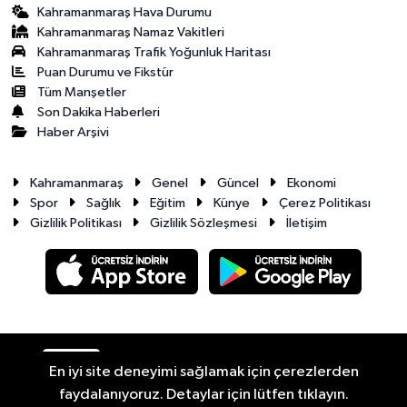
Kahramanmaraş Hava Durumu
Kahramanmaraş Namaz Vakitleri
Kahramanmaraş Trafik Yoğunluk Haritası
Puan Durumu ve Fikstür
Tüm Manşetler
Son Dakika Haberleri
Haber Arşivi
Kahramanmaraş
Genel
Güncel
Ekonomi
Spor
Sağlık
Eğitim
Künye
Çerez Politikası
Gizlilik Politikası
Gizlilik Sözleşmesi
İletişim
RSS
Copyright © 2026. Her hakkı saklıdır.
En iyi site deneyimi sağlamak için çerezlerden
faydalanıyoruz. Detaylar için lütfen tıklayın.