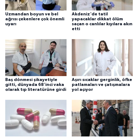
Uzmandan boyun ve bel
Akdeniz'de tatil
ağrısı çekenlere çok önemli
yapacaklar dikkat ölüm
uyarı
saçan o canlılar kıyılara akın
etti
Baş dönmesi şikayetiyle
Aşırı sıcaklar gerginlik, öfke
gitti, dünyada 68'inci vaka
patlamaları ve çatışmalara
olarak tıp literatürüne girdi
yol açıyor