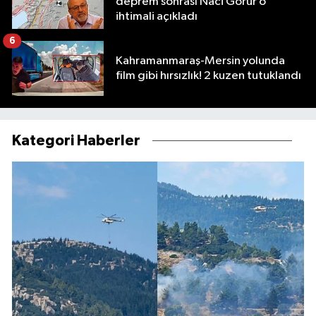
deprem sonrası Naci Görür o
ihtimali açıkladı
6
Kahramanmaraş-Mersin yolunda
film gibi hırsızlık! 2 kuzen tutuklandı
Kategori Haberler