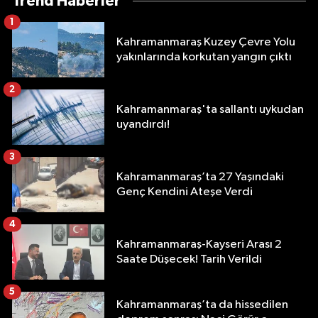
Trend Haberler
1
Kahramanmaraş Kuzey Çevre Yolu
yakınlarında korkutan yangın çıktı
2
Kahramanmaraş'ta sallantı uykudan
uyandırdı!
3
Kahramanmaraş’ta 27 Yaşındaki
Genç Kendini Ateşe Verdi
4
Kahramanmaraş-Kayseri Arası 2
Saate Düşecek! Tarih Verildi
5
Kahramanmaraş’ta da hissedilen