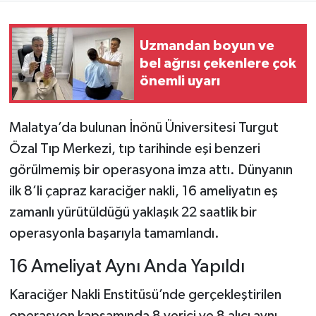
Teknoloji
Uzmandan boyun ve
bel ağrısı çekenlere çok
Yaşam
önemli uyarı
KAHRAMANMARAŞ
Malatya’da bulunan İnönü Üniversitesi Turgut
Özal Tıp Merkezi, tıp tarihinde eşi benzeri
görülmemiş bir operasyona imza attı. Dünyanın
ilk 8’li çapraz karaciğer nakli, 16 ameliyatın eş
zamanlı yürütüldüğü yaklaşık 22 saatlik bir
operasyonla başarıyla tamamlandı.
16 Ameliyat Aynı Anda Yapıldı
Karaciğer Nakli Enstitüsü’nde gerçekleştirilen
operasyon kapsamında 8 verici ve 8 alıcı aynı