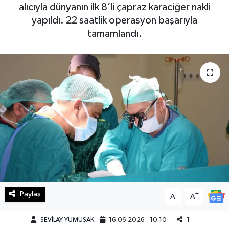
alıcıyla dünyanın ilk 8’li çapraz karaciğer nakli
Haberde İnsan
yapıldı. 22 saatlik operasyon başarıyla
tamamlandı.
Kültür Sanat
Magazin
Manşet Altı
Manşetler
Resmi İlan
Sağlık
Paylaş
-
+
A
A
Spor
SEVİLAY YUMUŞAK
16.06.2026 - 10:10
1
SürManşet