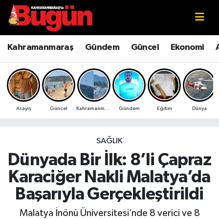
Kahramanmaraş
Kahramanmaraş Nöbetçi Eczaneler
Kahramanmaraş
Gündem
Güncel
Ekonomi
Kahramanmaraş Sokak Röportajları
Kahramanmaraş Hava Durumu
Bilim ve Teknoloji
Kahramanmaraş Namaz Vakitleri
Asayiş
Güncel
Kahramanmaraş
Gündem
Eğitim
Dünya
Çevre
Kahramanmaraş Trafik Yoğunluk Haritası
Eğitim
Süper Lig Puan Durumu ve Fikstür
SAĞLIK
Dünyada Bir İlk: 8’li Çapraz
Ekonomi
Tüm Manşetler
Karaciğer Nakli Malatya’da
Genel
Son Dakika Haberleri
Başarıyla Gerçekleştirildi
Güncel
Haber Arşivi
Malatya İnönü Üniversitesi’nde 8 verici ve 8