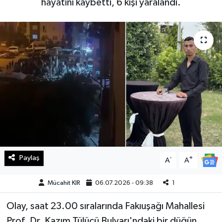
hayatını kaybetti, 6 kişi yaralandı.
Haberde İnsan
Kültür Sanat
Magazin
Manşet Altı
Manşetler
Resmi İlan
Paylaş
-
+
A
A
Sağlık
Mücahit KIR
06.07.2026 - 09:38
1
Spor
Olay, saat 23.00 sıralarında Fakıuşağı Mahallesi
SürManşet
Prof. Dr. Kazım Tülücü Bulvarı'ndaki bir düğün