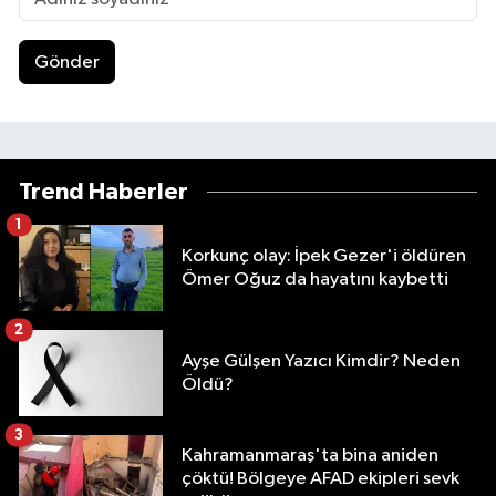
Gönder
Trend Haberler
1
Korkunç olay: İpek Gezer'i öldüren
Ömer Oğuz da hayatını kaybetti
2
Ayşe Gülşen Yazıcı Kimdir? Neden
Öldü?
3
Kahramanmaraş'ta bina aniden
çöktü! Bölgeye AFAD ekipleri sevk