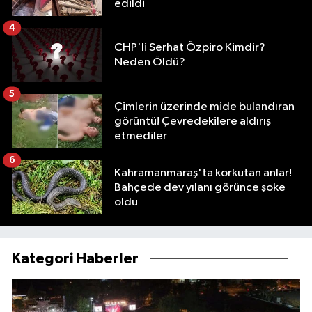
edildi
4
CHP'li Serhat Özpiro Kimdir?
Neden Öldü?
5
Çimlerin üzerinde mide bulandıran
görüntü! Çevredekilere aldırış
etmediler
6
Kahramanmaraş'ta korkutan anlar!
Bahçede dev yılanı görünce şoke
oldu
Kategori Haberler