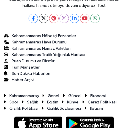
halkına hizmet etmeye devam ediyoruz. Test
Kahramanmaraş Nöbetçi Eczaneler
Kahramanmaraş Hava Durumu
Kahramanmaraş Namaz Vakitleri
Kahramanmaraş Trafik Yoğunluk Haritası
Puan Durumu ve Fikstür
Tüm Manşetler
Son Dakika Haberleri
Haber Arşivi
Kahramanmaraş
Genel
Güncel
Ekonomi
Spor
Sağlık
Eğitim
Künye
Çerez Politikası
Gizlilik Politikası
Gizlilik Sözleşmesi
İletişim