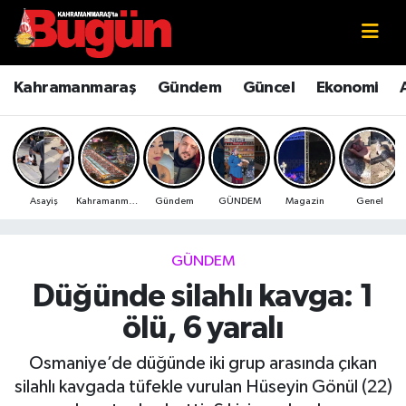
Kahramanmaraş
Kahramanmaraş Nöbetçi Eczaneler
Kahramanmaraş
Gündem
Güncel
Ekonomi
Kahramanmaraş Sokak Röportajları
Kahramanmaraş Hava Durumu
Bilim ve Teknoloji
Kahramanmaraş Namaz Vakitleri
Asayiş
Kahramanmaraş
Gündem
GÜNDEM
Magazin
Genel
Çevre
Kahramanmaraş Trafik Yoğunluk Haritası
Eğitim
Süper Lig Puan Durumu ve Fikstür
GÜNDEM
Düğünde silahlı kavga: 1
Ekonomi
Tüm Manşetler
ölü, 6 yaralı
Genel
Son Dakika Haberleri
Osmaniye’de düğünde iki grup arasında çıkan
silahlı kavgada tüfekle vurulan Hüseyin Gönül (22)
Güncel
Haber Arşivi