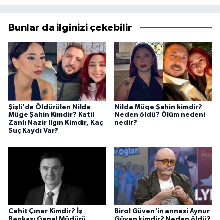
Bunlar da ilginizi çekebilir
Şişli'de Öldürülen Nilda
Nilda Müge Şahin kimdir?
Müge Şahin Kimdir? Katil
Neden öldü? Ölüm nedeni
Zanlı Nazir Ilgın Kimdir, Kaç
nedir?
Suç Kaydı Var?
Cahit Çınar Kimdir? İş
Birol Güven'in annesi Aynur
Bankası Genel Müdürü
Güven kimdir? Neden öldü?