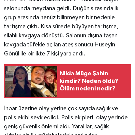
salonunda meydana geldi. Düğün sırasında iki
Teknoloji
grup arasında henüz bilinmeyen bir nedenle
tartışma çıktı. Kısa sürede büyüyen tartışma,
Yaşam
silahlı kavgaya dönüştü. Salonun dışına taşan
kavgada tüfekle açılan ateş sonucu Hüseyin
KAHRAMANMARAŞ
Gönül ile birlikte 7 kişi yaralandı.
Nilda Müge Şahin
kimdir? Neden öldü?
Ölüm nedeni nedir?
İhbar üzerine olay yerine çok sayıda sağlık ve
polis ekibi sevk edildi. Polis ekipleri, olay yerinde
geniş güvenlik önlemi aldı. Yaralılar, sağlık