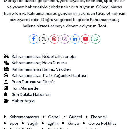
Maraş son dakika gelişmeleri, yerel siyaset, ekonomi, spor, kültür
ve yaşam haberleriyle şehrin nabzını tutuyoruz. Güncel Maraş
haberleri ve Kahramanmaraş gündemini yakından takip etmek için
bizi ziyaret edin. Doğru ve güncel bilgilerle Kahramanmaraş
halkına hizmet etmeye devam ediyoruz. Test
Kahramanmaraş Nöbetçi Eczaneler
Kahramanmaraş Hava Durumu
Kahramanmaraş Namaz Vakitleri
Kahramanmaraş Trafik Yoğunluk Haritası
Puan Durumu ve Fikstür
Tüm Manşetler
Son Dakika Haberleri
Haber Arşivi
Kahramanmaraş
Genel
Güncel
Ekonomi
Spor
Sağlık
Eğitim
Künye
Çerez Politikası