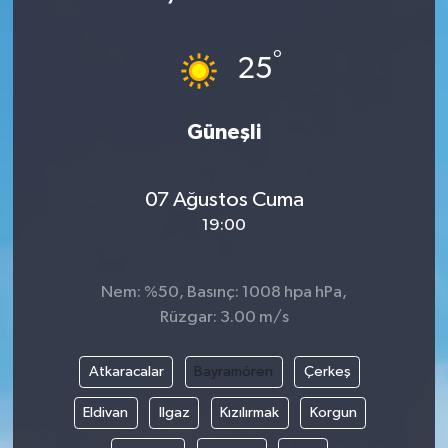
Haberde İnsan
°
25
Kültür Sanat
Güneşli
Magazin
Manşet Altı
07 Ağustos Cuma
19:00
Manşetler
Resmi İlan
Nem: %50, Basınç: 1008 hpa hPa,
Rüzgar: 3.00 m/s
Sağlık
Atkaracalar
Bayramören
Çerkeş
Spor
Eldivan
Ilgaz
Kızılırmak
Korgun
SürManşet