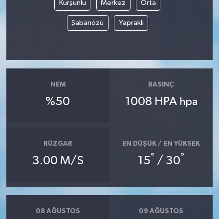
Kurşunlu
Merkez
Orta
Teknoloji
Şabanözü
Yapraklı
Yaşam
KAHRAMANMARAŞ
NEM
BASINÇ
%50
1008 HPA
hpa
RÜZGAR
EN DÜŞÜK / EN YÜKSEK
°
°
3.00 M/S
15
/ 30
08 AĞUSTOS
09 AĞUSTOS