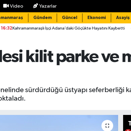
Video
Yazarlar
amanmaraş
Gündem
Güncel
Ekonomi
Asayiş
lı İşçi Adana’daki Göçükte Hayatını Kaybetti
15:20
Elektrik A
lesi kilit parke ve
genelinde sürdürdüğü üstyapı seferberliği 
oktaladı.