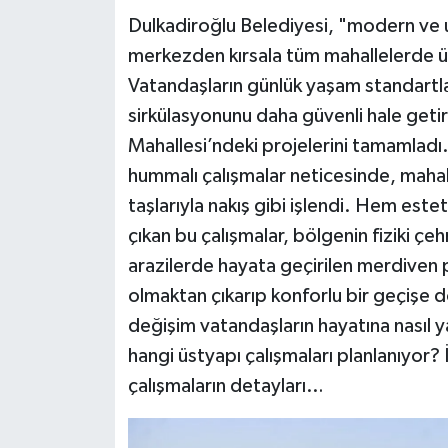
Dulkadiroğlu Belediyesi, "modern ve ul
Teknoloji
merkezden kırsala tüm mahallelerde ü
Vatandaşların günlük yaşam standartla
Yaşam
sirkülasyonunu daha güvenli hale geti
Mahallesi’ndeki projelerini tamamladı
KAHRAMANMARAŞ
hummalı çalışmalar neticesinde, mahalle
taşlarıyla nakış gibi işlendi. Hem est
çıkan bu çalışmalar, bölgenin fiziki çe
arazilerde hayata geçirilen merdiven pro
olmaktan çıkarıp konforlu bir geçişe d
değişim vatandaşların hayatına nasıl 
hangi üstyapı çalışmaları planlanıyor?
çalışmaların detayları…