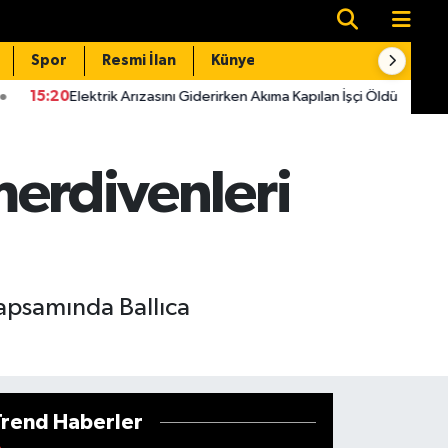
Spor
Resmi İlan
Künye
İletişim
rızasını Giderirken Akıma Kapılan İşçi Öldü
15:14
Kahramanmaraş
 merdivenleri
kapsamında Ballıca
Trend Haberler