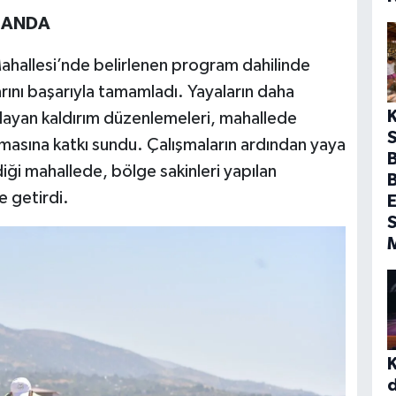
PLANDA
 Mahallesi’nde belirlenen program dahilinde
arını başarıyla tamamladı. Yayaların daha
layan kaldırım düzenlemeleri, mahallede
S
asına katkı sundu. Çalışmaların ardından yaya
B
diği mahallede, bölge sakinleri yapılan
 getirdi.
E
S