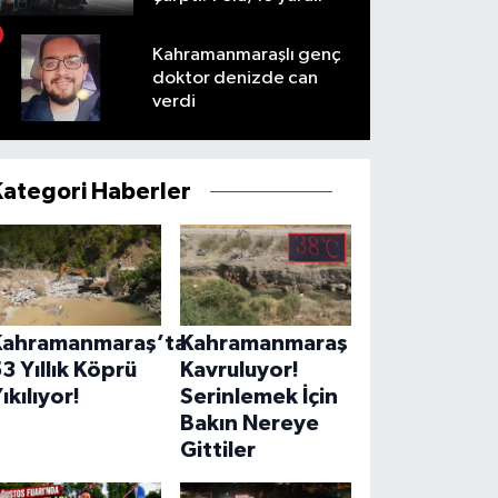
Kahramanmaraşlı genç
doktor denizde can
verdi
Kategori Haberler
Kahramanmaraş’ta
Kahramanmaraş
3 Yıllık Köprü
Kavruluyor!
ıkılıyor!
Serinlemek İçin
Bakın Nereye
Gittiler