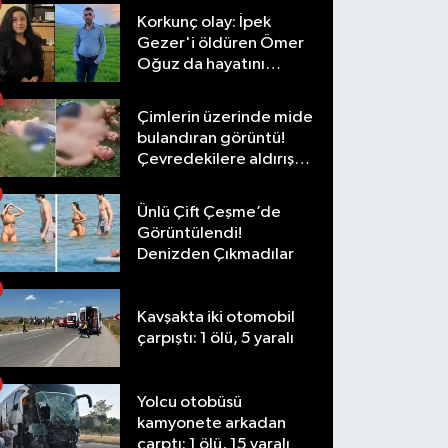
Korkunç olay: İpek
Gezer'i öldüren Ömer
Oğuz da hayatını
kaybetti
Çimlerin üzerinde mide
bulandıran görüntü!
Çevredekilere aldırış
etmediler
Ünlü Çift Çeşme’de
Görüntülendi!
Denizden Çıkmadılar
Kavşakta iki otomobil
çarpıştı: 1 ölü, 5 yaralı
Yolcu otobüsü
kamyonete arkadan
çarptı: 1 ölü, 15 yaralı