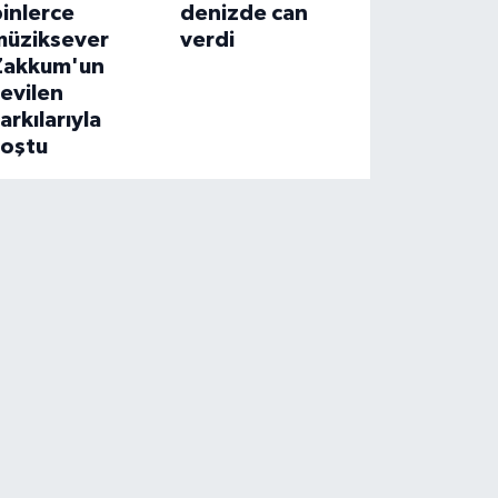
inlerce
denizde can
müziksever
verdi
Zakkum'un
evilen
arkılarıyla
coştu