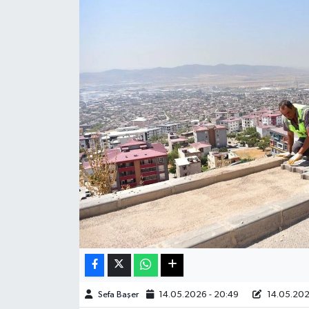
Haberde İnsan
Kültür Sanat
Magazin
Manşet Altı
Manşetler
Resmi İlan
Sağlık
Spor
Sefa Başer
14.05.2026 - 20:49
14.05.202
SürManşet