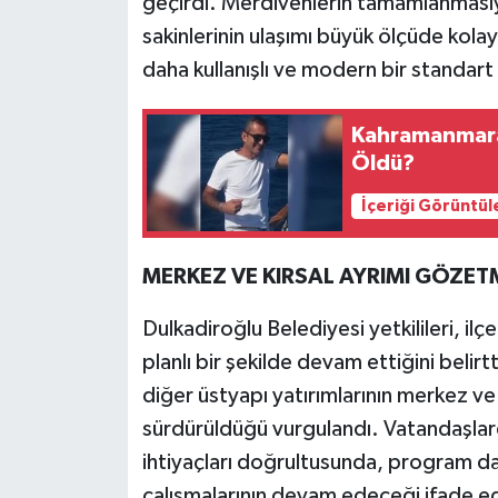
geçirdi. Merdivenlerin tamamlanmasıyl
sakinlerinin ulaşımı büyük ölçüde kola
daha kullanışlı ve modern bir standart
Kahramanmara
Öldü?
İçeriği Görüntül
MERKEZ VE KIRSAL AYRIMI GÖZET
Dulkadiroğlu Belediyesi yetkilileri, ilç
planlı bir şekilde devam ettiğini belirt
diğer üstyapı yatırımlarının merkez ve
sürdürüldüğü vurgulandı. Vatandaşlard
ihtiyaçları doğrultusunda, program dahi
çalışmalarının devam edeceği ifade ed