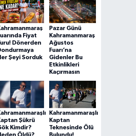
Kahramanmaraş
Pazar Günü
uarında Fiyat
Kahramanmaraş
Turu! Dönerden
Ağustos
Dondurmaya
Fuarı’na
Her Şeyi Sorduk
Gidenler Bu
Etkinlikleri
Kaçırmasın
Kahramanmaraşlı
Kahramanmaraşlı
Kaptan Şükrü
Kaptan
Gök Kimdir?
Teknesinde Ölü
Neden Öldü?
Bulundu!