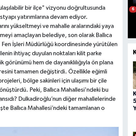
aşılabilir bir ilçe" vizyonu doğrultusunda
6
styapı yatırımlarına devam ediyor.
rını yükseltmeyi ve mahalle aralarındaki yaya
rmeyi amaçlayan belediye, son olarak Ballıca
. Fen İşleri Müdürlüğü koordinesinde yürütülen
nin ihtiyaç duyulan noktaları kilit parke
etik görünümü hem de dayanıklılığıyla ön plana
hresini tamamen değiştirdi. Özellikle eğimli
jeleri, bölge sakinleri için ulaşımı bir çile
önüştürdü. Peki, Ballıca Mahallesi'ndeki bu
yansıdı? Dulkadiroğlu’nun diğer mahallelerinde
5
 İşte Ballıca Mahallesi’ndeki tamamlanan o
Y