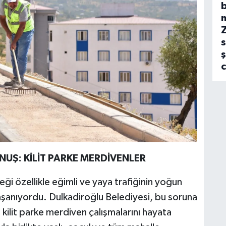
b
s
ş
UŞ: KİLİT PARKE MERDİVENLER
eği özellikle eğimli ve yaya trafiğinin yoğun
aşanıyordu. Dulkadiroğlu Belediyesi, bu soruna
kilit parke merdiven çalışmalarını hayata