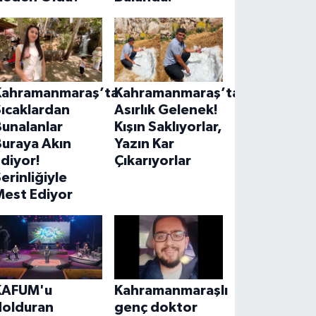
Kahramanmaraş’ta
Kahramanmaraş’ta
ıcaklardan
Asırlık Gelenek!
unalanlar
Kışın Saklıyorlar,
Buraya Akın
Yazın Kar
diyor!
Çıkarıyorlar
erinliğiyle
Mest Ediyor
KAFUM'u
Kahramanmaraşlı
dolduran
genç doktor