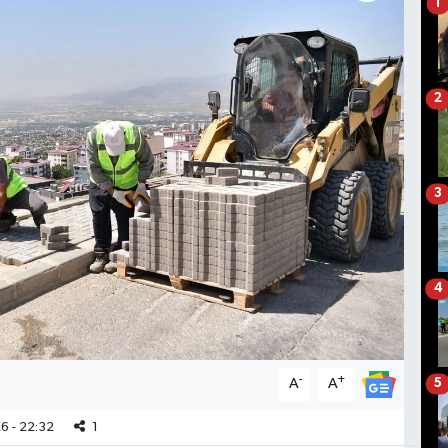
1
2
3
4
-
+
A
A
5
6 - 22:32
1