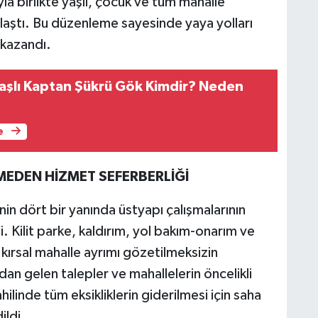
a birlikte yaşlı, çocuk ve tüm mahalle
ylaştı. Bu düzenleme sayesinde yaya yolları
 kazandı.
şlı Kaptan Şükrü Gök Kimdir? Neden
e
MEDEN HİZMET SEFERBERLİĞİ
enin dört bir yanında üstyapı çalışmalarının
ti. Kilit parke, kaldırım, yol bakım-onarım ve
 kırsal mahalle ayrımı gözetilmeksizin
an gelen talepler ve mahallelerin öncelikli
linde tüm eksikliklerin giderilmesi için saha
ildi.