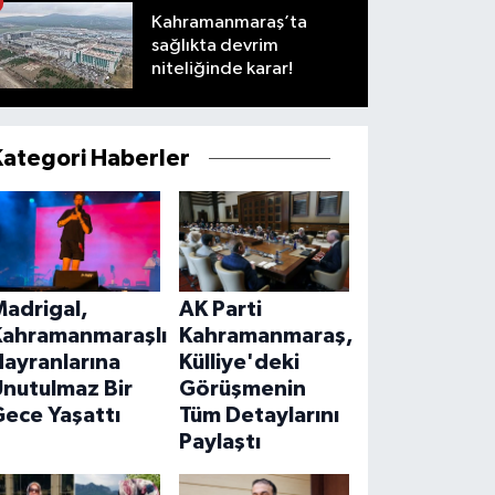
Kahramanmaraş’ta
sağlıkta devrim
niteliğinde karar!
Kategori Haberler
Madrigal,
AK Parti
Kahramanmaraşlı
Kahramanmaraş,
ayranlarına
Külliye'deki
Unutulmaz Bir
Görüşmenin
ece Yaşattı
Tüm Detaylarını
Paylaştı