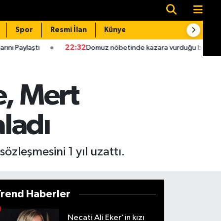
Spor
Resmi İlan
Künye
İletişim
22:32
Domuz nöbetinde kazara vurduğu babası hastanede öl
e, Mert
ladı
zleşmesini 1 yıl uzattı.
Trend Haberler
Necati Ali Eker'in kızı