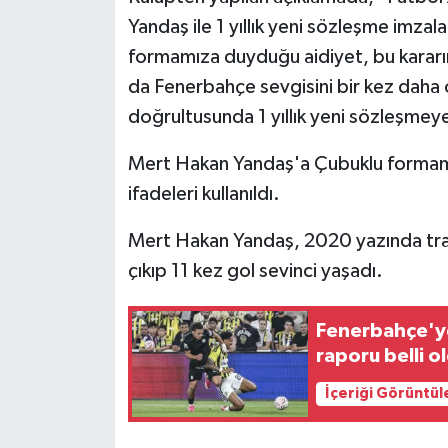
Yandaş ile 1 yıllık yeni sözleşme imzal
Teknoloji
formamıza duyduğu aidiyet, bu kararı
da Fenerbahçe sevgisini bir kez daha o
Yaşam
doğrultusunda 1 yıllık yeni sözleşmeye
KAHRAMANMARAŞ
Mert Hakan Yandaş'a Çubuklu formamızl
ifadeleri kullanıldı.
Mert Hakan Yandaş, 2020 yazında tr
çıkıp 11 kez gol sevinci yaşadı.
Fenerbahçe'ye
raporu belli o
İçeriği Görüntül