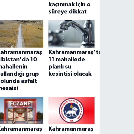
kaçınmak için o
süreye dikkat
Kahramanmaraş
Kahramanmaraş'ta
lbistan'da 10
11 mahallede
mahallenin
planlı su
ullandığı grup
kesintisi olacak
olunda asfalt
mesaisi
Kahramanmaraş
Kahramanmaraş