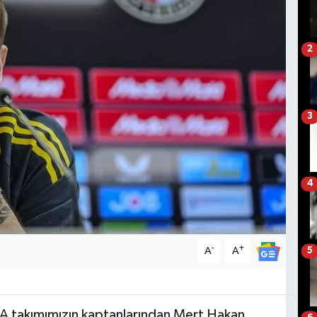
2
3
4
-
+
A
A
5
 A takımımızın kaptanlarından Mert Hakan