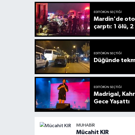
EDITÖRÜN SEÇTIĞI
Mardin'de oto
çarptı: 1 ölü, 2
EDITÖRÜN SEÇTIĞI
Düğünde tekmel
EDITÖRÜN SEÇTIĞI
Madrigal, Kah
Gece Yaşattı
MUHABIR
Mücahit KIR