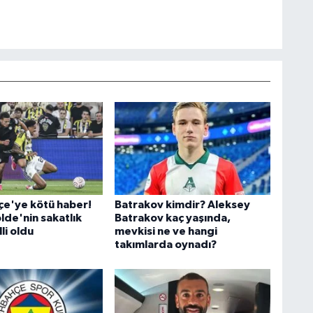
e'ye kötü haber!
Batrakov kimdir? Aleksey
de'nin sakatlık
Batrakov kaç yaşında,
li oldu
mevkisi ne ve hangi
takımlarda oynadı?