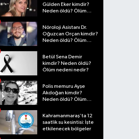
Gülden Eker kimdir?
Neden öldü? Ölüm
nedeni nedir?
Nöroloji Asistanı Dr.
Oğuzcan Orçan kimdir?
Neden öldü? Ölüm
nedeni nedir?
Betül Sena Demir
kimdir? Neden öldü?
Ölüm nedeni nedir?
Polis memuru Ayşe
Akdoğan kimdir?
Neden öldü? Ölüm
nedeni nedir?
Kahramanmaraş’ta 12
saatlik su kesintisi: İşte
etkilenecek bölgeler