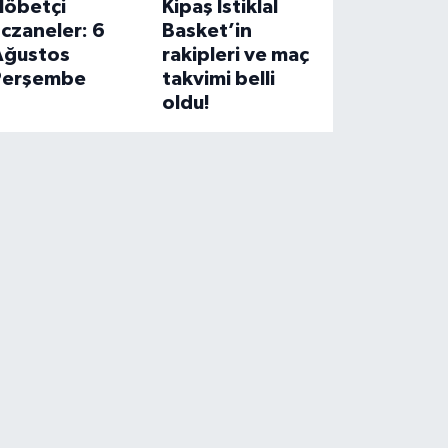
Nöbetçi
Kipaş İstiklal
czaneler: 6
Basket’in
Ağustos
rakipleri ve maç
Perşembe
takvimi belli
oldu!