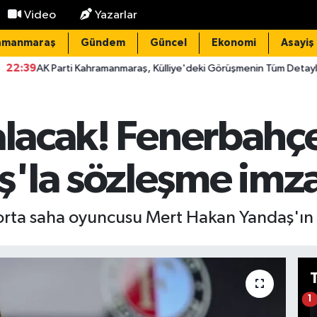
Video
Yazarlar
amanmaraş
Gündem
Güncel
Ekonomi
Asayiş
rti Kahramanmaraş, Külliye'deki Görüşmenin Tüm Detaylarını Paylaştı
alacak! Fenerbahç
'la sözleşme imza
rta saha oyuncusu Mert Hakan Yandaş'ın sö
1