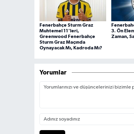
Fenerbahçe Sturm Graz
Fenerbahç
Muhtemel 11'leri,
3. Ön Ele
Greenwood Fenerbahçe
Zaman, Sa
Sturm Graz Maçında
Oynayacak Mı, Kadroda Mı?
Yorumlar