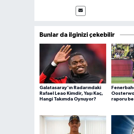
Bunlar da ilginizi çekebilir
Galatasaray'ın Radarındaki
Fenerbahç
Rafael Leao Kimdir, Yaşı Kaç,
Oosterwol
Hangi Takımda Oynuyor?
raporu bel