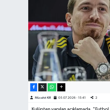
Haberde İnsan
Kültür Sanat
Magazin
Manşet Altı
Manşetler
Resmi İlan
Sağlık
Spor
Mücahit KIR
05.07.2026 - 15:41
2
Kulüpten yapılan açıklamada, "Futbol
SürManşet