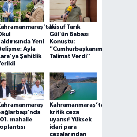
Kahramanmaraş'taki
Yusuf Tarık
Okul
Gül'ün Babası
aldırısında Yeni
Konuştu:
elişme: Ayla
"Cumhurbaşkanımız
ara'ya Şehitlik
Talimat Verdi"
erildi
Kahramanmaraş
Kahramanmaraş’ta
Bağlarbaşı’nda
kritik ceza
01. mahalle
uyarısı! Yüksek
oplantısı
idari para
cezalarından