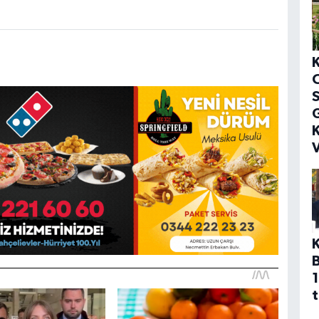
S
G
K
V
1
t