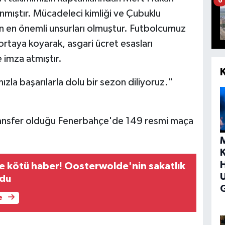
6
anmıştır. Mücadeleci kimliği ve Çubuklu
n en önemli unsurları olmuştur. Futbolcumuz
rtaya koyarak, asgari ücret esasları
 imza atmıştır.
a başarılarla dolu bir sezon diliyoruz."
ansfer olduğu Fenerbahçe'de 149 resmi maça
H
 kötü haber! Oosterwolde'nin sakatlık
ldu
G
e