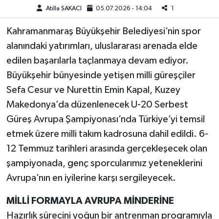
Atilla ŞAKACI
05.07.2026 - 14:04
1
Teknoloji
Kahramanmaraş Büyükşehir Belediyesi’nin spor
alanındaki yatırımları, uluslararası arenada elde
Yaşam
edilen başarılarla taçlanmaya devam ediyor.
KAHRAMANMARAŞ
Büyükşehir bünyesinde yetişen milli güreşçiler
Sefa Cesur ve Nurettin Emin Kapal, Kuzey
Makedonya’da düzenlenecek U-20 Serbest
Güreş Avrupa Şampiyonası’nda Türkiye’yi temsil
etmek üzere milli takım kadrosuna dahil edildi. 6-
12 Temmuz tarihleri arasında gerçekleşecek olan
şampiyonada, genç sporcularımız yeteneklerini
Avrupa’nın en iyilerine karşı sergileyecek.
MİLLİ FORMAYLA AVRUPA MİNDERİNE
Hazırlık sürecini yoğun bir antrenman programıyla