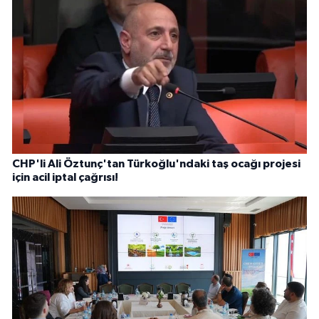
CHP'li Ali Öztunç'tan Türkoğlu'ndaki taş ocağı projesi
için acil iptal çağrısı!