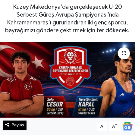
Kuzey Makedonya’da gerçekleşecek U-20
Haberde İnsan
Serbest Güreş Avrupa Şampiyonası’nda
Kahramanmaraş’ı gururlandıran iki genç sporcu,
Kültür Sanat
bayrağımızı göndere çektirmek için ter dökecek.
Magazin
Manşet Altı
Manşetler
Resmi İlan
Sağlık
Spor
Paylaş
-
+
A
A
SürManşet