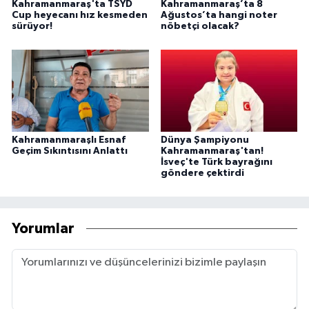
Kahramanmaraş'ta TSYD
Kahramanmaraş’ta 8
Cup heyecanı hız kesmeden
Ağustos’ta hangi noter
sürüyor!
nöbetçi olacak?
Kahramanmaraşlı Esnaf
Dünya Şampiyonu
Geçim Sıkıntısını Anlattı
Kahramanmaraş'tan!
İsveç'te Türk bayrağını
göndere çektirdi
Yorumlar