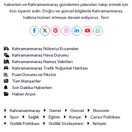
haberleri ve Kahramanmaraş gündemini yakından takip etmek için
bizi ziyaret edin. Doğru ve güncel bilgilerle Kahramanmaraş
halkına hizmet etmeye devam ediyoruz. Test
Kahramanmaraş Nöbetçi Eczaneler
Kahramanmaraş Hava Durumu
Kahramanmaraş Namaz Vakitleri
Kahramanmaraş Trafik Yoğunluk Haritası
Puan Durumu ve Fikstür
Tüm Manşetler
Son Dakika Haberleri
Haber Arşivi
Kahramanmaraş
Genel
Güncel
Ekonomi
Spor
Sağlık
Eğitim
Künye
Çerez Politikası
Gizlilik Politikası
Gizlilik Sözleşmesi
İletişim