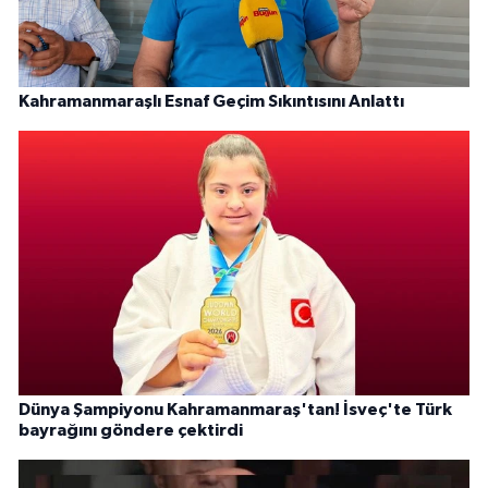
Kahramanmaraşlı Esnaf Geçim Sıkıntısını Anlattı
Dünya Şampiyonu Kahramanmaraş'tan! İsveç'te Türk
bayrağını göndere çektirdi