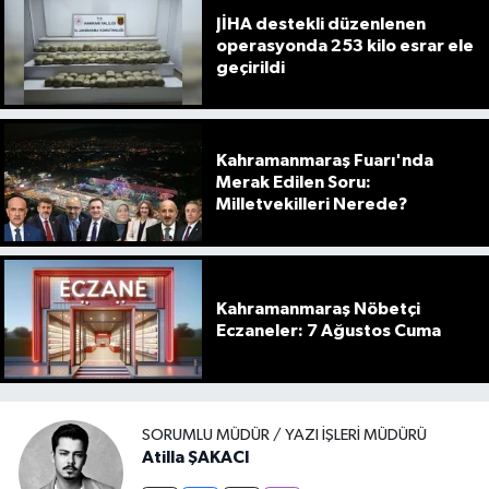
JİHA destekli düzenlenen
operasyonda 253 kilo esrar ele
geçirildi
Kahramanmaraş Fuarı'nda
Merak Edilen Soru:
Milletvekilleri Nerede?
Kahramanmaraş Nöbetçi
Eczaneler: 7 Ağustos Cuma
SORUMLU MÜDÜR / YAZI İŞLERI MÜDÜRÜ
Atilla ŞAKACI