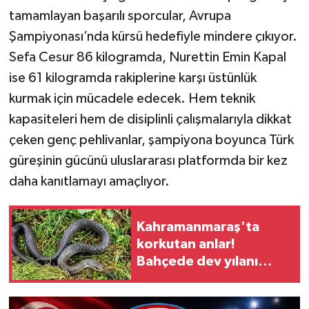
tamamlayan başarılı sporcular, Avrupa
Şampiyonası’nda kürsü hedefiyle mindere çıkıyor.
Sefa Cesur 86 kilogramda, Nurettin Emin Kapal
ise 61 kilogramda rakiplerine karşı üstünlük
kurmak için mücadele edecek. Hem teknik
kapasiteleri hem de disiplinli çalışmalarıyla dikkat
çeken genç pehlivanlar, şampiyona boyunca Türk
güreşinin gücünü uluslararası platformda bir kez
daha kanıtlamayı amaçlıyor.
Kahramanmaraş'ta
korkutan anlar!
Bahçede dev yılanı
görünce şoke oldu