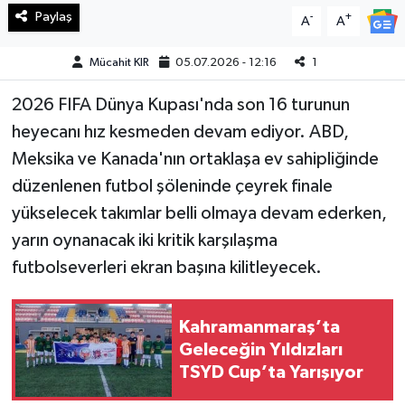
Paylaş
-
+
A
A
Teknoloji
Mücahit KIR
05.07.2026 - 12:16
1
Yaşam
2026 FIFA Dünya Kupası'nda son 16 turunun
heyecanı hız kesmeden devam ediyor. ABD,
KAHRAMANMARAŞ
Meksika ve Kanada'nın ortaklaşa ev sahipliğinde
düzenlenen futbol şöleninde çeyrek finale
yükselecek takımlar belli olmaya devam ederken,
yarın oynanacak iki kritik karşılaşma
futbolseverleri ekran başına kilitleyecek.
Kahramanmaraş’ta
Geleceğin Yıldızları
TSYD Cup’ta Yarışıyor