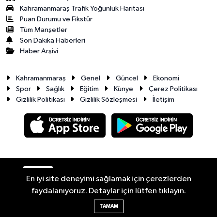
Kahramanmaraş Trafik Yoğunluk Haritası
Puan Durumu ve Fikstür
Tüm Manşetler
Son Dakika Haberleri
Haber Arşivi
Kahramanmaraş
Genel
Güncel
Ekonomi
Spor
Sağlık
Eğitim
Künye
Çerez Politikası
Gizlilik Politikası
Gizlilik Sözleşmesi
İletişim
RSS
Copyright © 2026. Her hakkı saklıdır.
En iyi site deneyimi sağlamak için çerezlerden
faydalanıyoruz. Detaylar için lütfen tıklayın.
Haber Yazılımı:
TE Bilişim
TAMAM