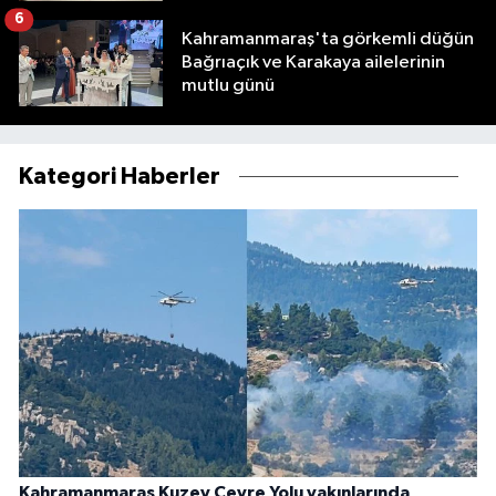
6
Kahramanmaraş'ta görkemli düğün
Bağrıaçık ve Karakaya ailelerinin
mutlu günü
Kategori Haberler
Kahramanmaraş Kuzey Çevre Yolu yakınlarında