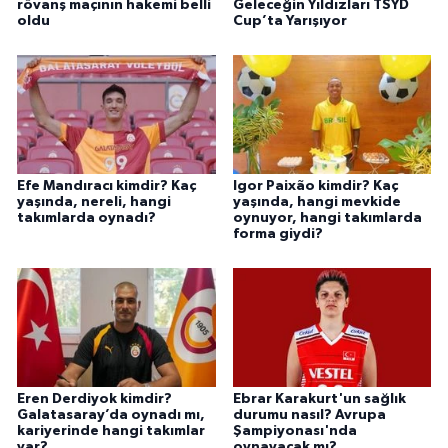
rövanş maçının hakemi belli
Geleceğin Yıldızları TSYD
oldu
Cup’ta Yarışıyor
Efe Mandıracı kimdir? Kaç
Igor Paixão kimdir? Kaç
yaşında, nereli, hangi
yaşında, hangi mevkide
takımlarda oynadı?
oynuyor, hangi takımlarda
forma giydi?
Eren Derdiyok kimdir?
Ebrar Karakurt'un sağlık
Galatasaray’da oynadı mı,
durumu nasıl? Avrupa
kariyerinde hangi takımlar
Şampiyonası'nda
var?
oynayacak mı?