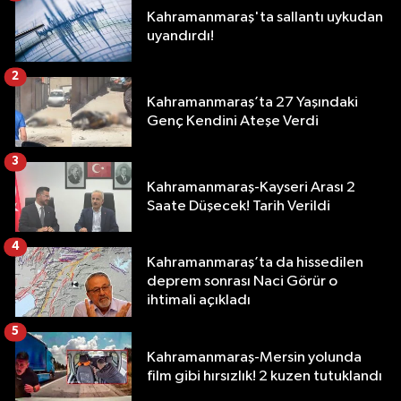
Kahramanmaraş'ta sallantı uykudan
uyandırdı!
2
Kahramanmaraş’ta 27 Yaşındaki
Genç Kendini Ateşe Verdi
3
Kahramanmaraş-Kayseri Arası 2
Saate Düşecek! Tarih Verildi
4
Kahramanmaraş’ta da hissedilen
deprem sonrası Naci Görür o
ihtimali açıkladı
5
Kahramanmaraş-Mersin yolunda
film gibi hırsızlık! 2 kuzen tutuklandı