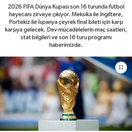
2026 FIFA Dünya Kupası son 16 turunda futbol
Haberde İnsan
heyecanı zirveye çıkıyor. Meksika ile İngiltere,
Portekiz ile İspanya çeyrek final bileti için karşı
Kültür Sanat
karşıya gelecek. Dev mücadelelerin maç saatleri,
stat bilgileri ve son 16 turu programı
Magazin
haberimizde.
Manşet Altı
Manşetler
Resmi İlan
Sağlık
Spor
SürManşet