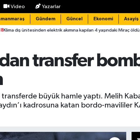
Video
Yazarlar
amanmaraş
Gündem
Güncel
Ekonomi
Asayiş
inden elektrik akımına kapılan 4 yaşındaki Miraç öldü; 1 tutuklama
dan transfer bomb
n
i transferde büyük hamle yaptı. Melih Ka
ydın’ı kadrosuna katan bordo-mavililer K