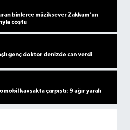
ran binlerce müziksever Zakkum'un
rıyla coştu
lı genç doktor denizde can verdi
omobil kavşakta çarpıştı: 9 ağır yaralı