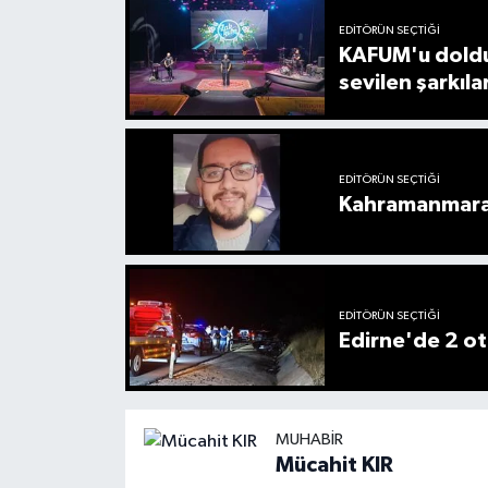
EDITÖRÜN SEÇTIĞI
KAFUM'u doldu
sevilen şarkıla
EDITÖRÜN SEÇTIĞI
Kahramanmaraş
EDITÖRÜN SEÇTIĞI
Edirne'de 2 ot
MUHABIR
Mücahit KIR