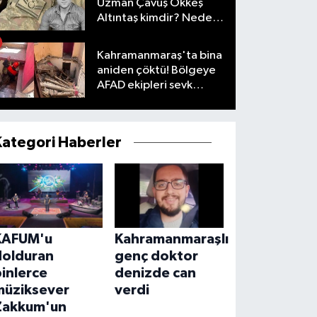
Uzman Çavuş Ökkeş
Altıntaş kimdir? Neden
öldü?
Kahramanmaraş'ta bina
aniden çöktü! Bölgeye
AFAD ekipleri sevk
edildi
Kategori Haberler
KAFUM'u
Kahramanmaraşlı
dolduran
genç doktor
inlerce
denizde can
müziksever
verdi
Zakkum'un