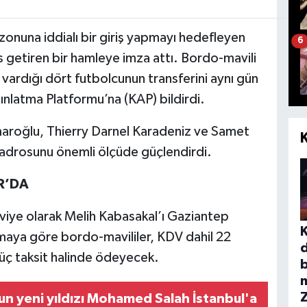
nuna iddialı bir giriş yapmayı hedefleyen
6
 getiren bir hamleye imza attı. Bordo-mavili
vardığı dört futbolcunun transferini aynı gün
nlatma Platformu’na (KAP) bildirdi.
aroğlu, Thierry Darnel Karadeniz ve Samet
kadrosunu önemli ölçüde güçlendirdi.
R’DA
viye olarak Melih Kabasakal’ı Gaziantep
maya göre bordo-mavililer, KDV dahil 22
üç taksit halinde ödeyecek.
b
n yeni yıldızı Mohamed Salah İstanbul'a