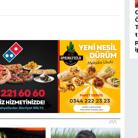
C
t
p
i