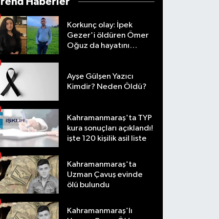
Trend Haberler
Korkunç olay: İpek
Gezer'i öldüren Ömer
Oğuz da hayatını
kaybetti
Ayşe Gülşen Yazıcı
Kimdir? Neden Öldü?
Kahramanmaraş'ta TYP
kura sonuçları açıklandı!
işte 120 kişilik asil liste
Kahramanmaraş'ta
Uzman Çavuş evinde
ölü bulundu
Kahramanmaraş'lı