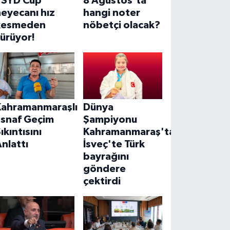
TSYD Cup
8 Ağustos’ta
eyecanı hız
hangi noter
kesmeden
nöbetçi olacak?
ürüyor!
Kahramanmaraşlı
Dünya
Esnaf Geçim
Şampiyonu
ıkıntısını
Kahramanmaraş'tan!
nlattı
İsveç'te Türk
bayrağını
göndere
çektirdi