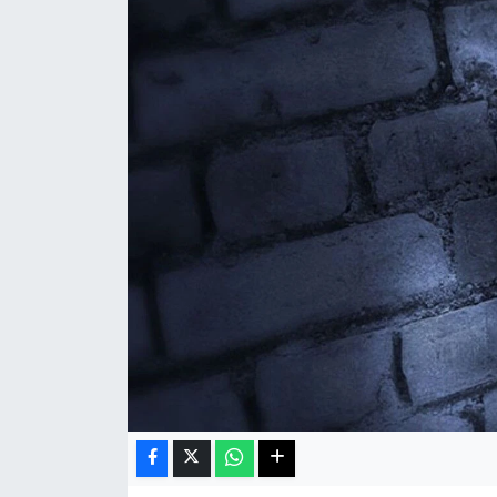
Haberde İnsan
Kültür Sanat
Magazin
Manşet Altı
Manşetler
Resmi İlan
Sağlık
Spor
SürManşet