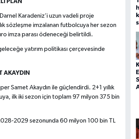
Lİ PLAN
h
Darnel Karadeniz’i uzun vadeli proje
s
llık sözleşme imzalanan futbolcuya her sezon
ro imza parası ödeneceği belirtildi.
eleceğe yatırım politikası çerçevesinde
T AKAYDIN
S
A
per Samet Akaydın ile güçlendirdi. 2+1 yıllık
a, ilk iki sezon için toplam 97 milyon 375 bin
e 2028-2029 sezonunda 60 milyon 100 bin TL