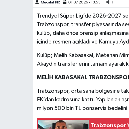
Mücahit KIR
01.07.2026 - 13:53
1
Teknoloji
Trendyol Süper Lig’de 2026-2027 sezo
Trabzonspor, transfer piyasasında ses
Yaşam
kulüp, daha önce prensip anlaşmasına 
içinde resmen açıkladı ve Kamuyu Aydı
KAHRAMANMARAŞ
Kulüp; Melih Kabasakal, Metehan Mim
Akaydın transferlerini tamamlayarak 
MELİH KABASAKAL TRABZONSPO
Trabzonspor, orta saha bölgesine tak
FK’dan kadrosuna kattı. Yapılan anlaş
milyon 500 bin TL bonservis bedelini 
Trabzonspor'u