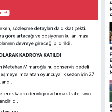
s
ş
e
ırken, sözleşme detayları da dikkat çekti.
ra göre artacağı ve opsiyonun kullanılması
lanının devreye gireceği bildirildi.
OLARAK KADROYA KATILDI
E
M
n Metehan Mimaroğlu’nu bonservis bedeli
zleşmeye imza atan oyuncuya ilk sezon için 27
landı.
terek kadro derinliğini artırma stratejisinin
ndirildi.