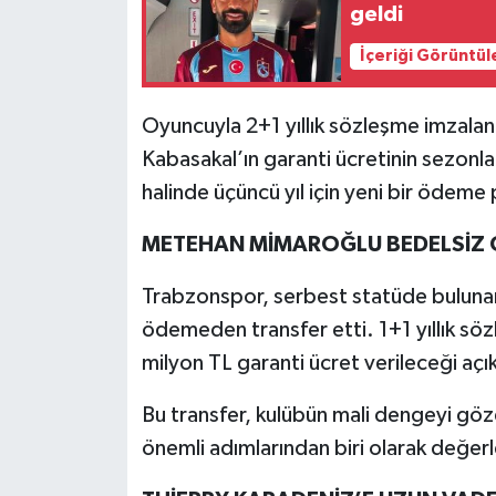
geldi
İçeriği Görüntül
Oyuncuyla 2+1 yıllık sözleşme imzalan
Kabasakal’ın garanti ücretinin sezonla
halinde üçüncü yıl için yeni bir ödeme p
METEHAN MİMAROĞLU BEDELSİZ 
Trabzonspor, serbest statüde buluna
ödemeden transfer etti. 1+1 yıllık sö
milyon TL garanti ücret verileceği açık
Bu transfer, kulübün mali dengeyi göze
önemli adımlarından biri olarak değerle