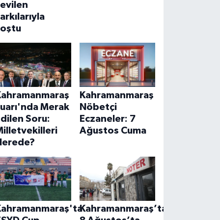
evilen
arkılarıyla
coştu
Kahramanmaraş
Kahramanmaraş
Fuarı'nda Merak
Nöbetçi
dilen Soru:
Eczaneler: 7
illetvekilleri
Ağustos Cuma
Nerede?
Kahramanmaraş'ta
Kahramanmaraş’ta