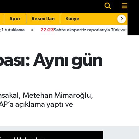
Spor
Resmi İlan
Künye
İletişim
22:23
Sahte ekspertiz raporlarıyla Türk vatandaşlığı kazandıran 
ası: Aynı gün
basakal, Metehan Mimaroğlu,
AP’a açıklama yaptı ve