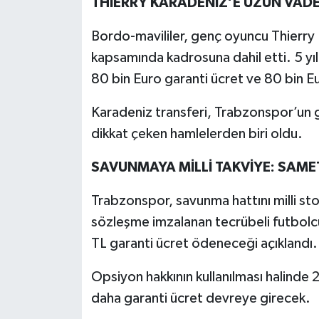
THİERRY KARADENİZ’E UZUN VADE
Bordo-mavililer, genç oyuncu Thierry 
kapsamında kadrosuna dahil etti. 5 yı
80 bin Euro garanti ücret ve 80 bin Eu
Karadeniz transferi, Trabzonspor’un g
dikkat çeken hamlelerden biri oldu.
SAVUNMAYA MİLLİ TAKVİYE: SAME
Trabzonspor, savunma hattını milli sto
sözleşme imzalanan tecrübeli futbolcuy
TL garanti ücret ödeneceği açıklandı.
Opsiyon hakkının kullanılması halind
daha garanti ücret devreye girecek.