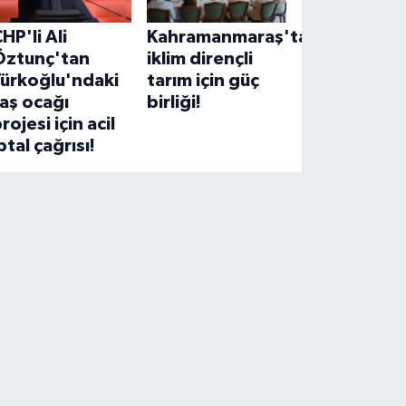
HP'li Ali
Kahramanmaraş'ta
Öztunç'tan
iklim dirençli
Türkoğlu'ndaki
tarım için güç
aş ocağı
birliği!
rojesi için acil
ptal çağrısı!