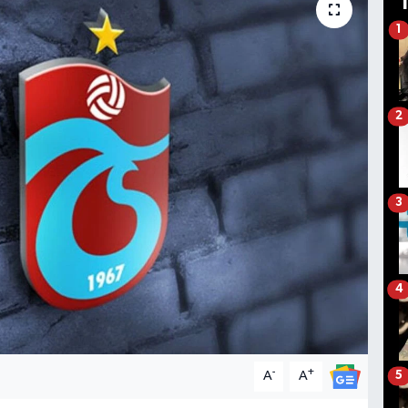
1
2
3
4
-
+
A
A
5