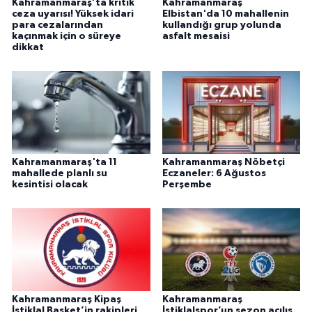
Kahramanmaraş’ta kritik
Kahramanmaraş
ceza uyarısı! Yüksek idari
Elbistan'da 10 mahallenin
para cezalarından
kullandığı grup yolunda
kaçınmak için o süreye
asfalt mesaisi
dikkat
Kahramanmaraş'ta 11
Kahramanmaraş Nöbetçi
mahallede planlı su
Eczaneler: 6 Ağustos
kesintisi olacak
Perşembe
Kahramanmaraş Kipaş
Kahramanmaraş
İstiklal Basket’in rakipleri
İstiklalspor’un sezon açılış