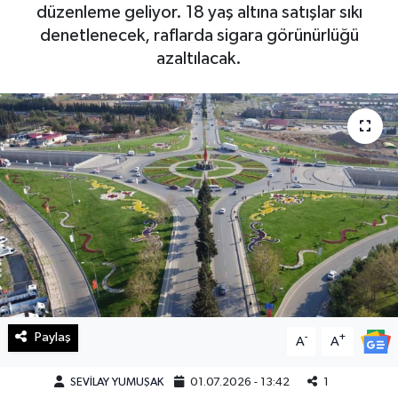
düzenleme geliyor. 18 yaş altına satışlar sıkı
Haberde İnsan
denetlenecek, raflarda sigara görünürlüğü
azaltılacak.
Kültür Sanat
Magazin
Manşet Altı
Manşetler
Resmi İlan
Sağlık
Paylaş
-
+
A
A
Spor
SEVİLAY YUMUŞAK
01.07.2026 - 13:42
1
SürManşet