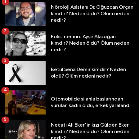
1
Nöroloji Asistanı Dr. Oğuzcan Orçan
kimdir? Neden öldü? Ölüm nedeni
nedir?
2
Polis memuru Ayşe Akdoğan
kimdir? Neden öldü? Ölüm nedeni
nedir?
3
Betül Sena Demir kimdir? Neden
öldü? Ölüm nedeni nedir?
4
Otomobilde silahla başlarından
vurulan kadın öldü, erkek yaralandı
5
Necati Ali Eker'in kızı Gülden Eker
kimdir? Neden öldü? Ölüm nedeni
nedir?