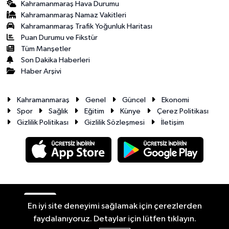
Kahramanmaraş Hava Durumu
Kahramanmaraş Namaz Vakitleri
Kahramanmaraş Trafik Yoğunluk Haritası
Puan Durumu ve Fikstür
Tüm Manşetler
Son Dakika Haberleri
Haber Arşivi
Kahramanmaraş
Genel
Güncel
Ekonomi
Spor
Sağlık
Eğitim
Künye
Çerez Politikası
Gizlilik Politikası
Gizlilik Sözleşmesi
İletişim
RSS
Copyright © 2026. Her hakkı saklıdır.
En iyi site deneyimi sağlamak için çerezlerden
faydalanıyoruz. Detaylar için lütfen tıklayın.