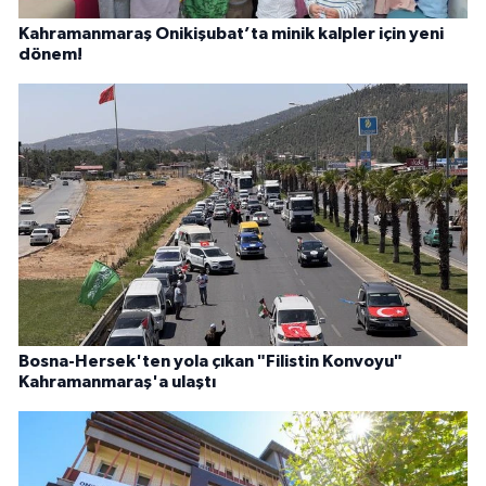
Kahramanmaraş Onikişubat’ta minik kalpler için yeni
dönem!
Bosna-Hersek'ten yola çıkan "Filistin Konvoyu"
Kahramanmaraş'a ulaştı