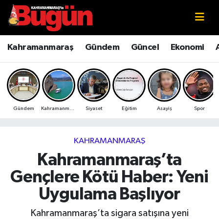
Kahramanmaraş
Kahramanmaraş Nöbetçi Eczaneler
Kahramanmaraş
Gündem
Güncel
Ekonomi
Kahramanmaraş Sokak Röportajları
Kahramanmaraş Hava Durumu
Bilim ve Teknoloji
Kahramanmaraş Namaz Vakitleri
Gündem
Kahramanmaraş
Siyaset
Eğitim
Asayiş
Spor
Çevre
Kahramanmaraş Trafik Yoğunluk Haritası
Eğitim
Süper Lig Puan Durumu ve Fikstür
KAHRAMANMARAŞ
Kahramanmaraş’ta
Ekonomi
Tüm Manşetler
Gençlere Kötü Haber: Yeni
Genel
Son Dakika Haberleri
Uygulama Başlıyor
Güncel
Haber Arşivi
Kahramanmaraş’ta sigara satışına yeni