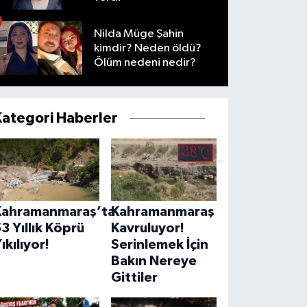
Nilda Müge Şahin
kimdir? Neden öldü?
Ölüm nedeni nedir?
Kategori Haberler
Kahramanmaraş’ta
Kahramanmaraş
3 Yıllık Köprü
Kavruluyor!
ıkılıyor!
Serinlemek İçin
Bakın Nereye
Gittiler