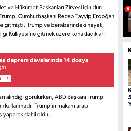
t ve Hükümet Başkanları Zirvesi için dün
6
 Trump, Cumhurbaşkanı Recep Tayyip Erdoğan
le gitmişti. Trump ve beraberindeki heyet,
ğı Külliyesi’ne gitmek üzere konakladıkları
ş deprem davalarında 14 dosya
ştı
e
ri alındığı görülürken, ABD Başkanı Trump
5
Y
ını kullanmadı. Trump’ın makam aracı
ş yaparak dahil oldu.