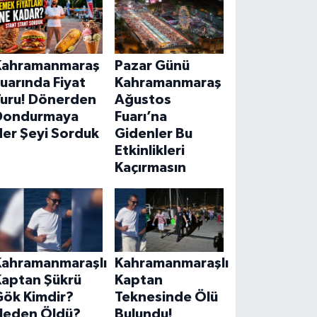
Kahramanmaraş
Pazar Günü
uarında Fiyat
Kahramanmaraş
Turu! Dönerden
Ağustos
Dondurmaya
Fuarı’na
Her Şeyi Sorduk
Gidenler Bu
Etkinlikleri
Kaçırmasın
Kahramanmaraşlı
Kahramanmaraşlı
Kaptan Şükrü
Kaptan
Gök Kimdir?
Teknesinde Ölü
Neden Öldü?
Bulundu!