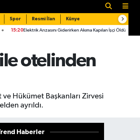
Spor
Resmi İlan
Künye
İletişim
trik Arızasını Giderirken Akıma Kapılan İşçi Öldü
15:14
Kahraman
le otelinden
t ve Hükümet Başkanları Zirvesi
lden ayrıldı.
Trend Haberler