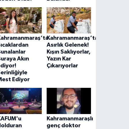
Kahramanmaraş’ta
Kahramanmaraş’ta
ıcaklardan
Asırlık Gelenek!
unalanlar
Kışın Saklıyorlar,
Buraya Akın
Yazın Kar
diyor!
Çıkarıyorlar
erinliğiyle
Mest Ediyor
KAFUM'u
Kahramanmaraşlı
dolduran
genç doktor