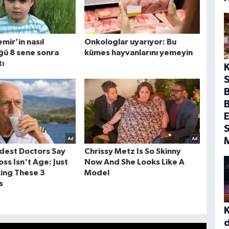
S
B
E
S