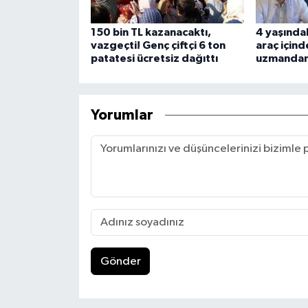
150 bin TL kazanacaktı,
4 yaşınd
vazgeçti! Genç çiftçi 6 ton
araç içind
patatesi ücretsiz dağıttı
uzmandan 
Yorumlar
Gönder