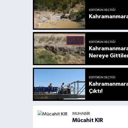
EDITÖRÜN SEÇTIĞI
Kahramanmaraş’
EDITÖRÜN SEÇTIĞI
Kahramanmaraş
Nereye Gittile
EDITÖRÜN SEÇTIĞI
Kahramanmaraş’
Çıktı!
MUHABIR
Mücahit KIR