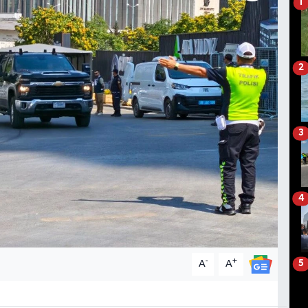
1
2
3
4
-
+
A
A
5