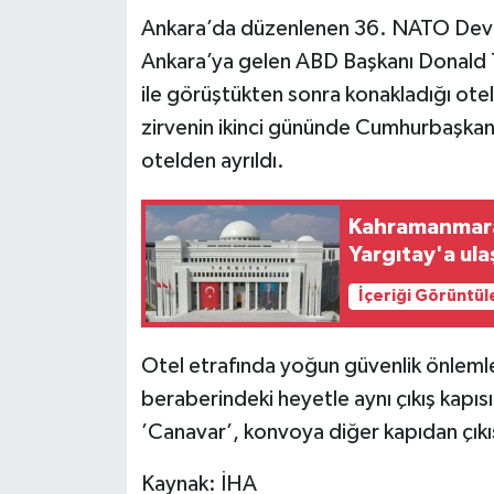
Ankara’da düzenlenen 36. NATO Devle
Teknoloji
Ankara’ya gelen ABD Başkanı Donald
ile görüştükten sonra konakladığı ote
Yaşam
zirvenin ikinci gününde Cumhurbaşkanlı
otelden ayrıldı.
KAHRAMANMARAŞ
Kahramanmara
Yargıtay'a ula
İçeriği Görüntül
Otel etrafında yoğun güvenlik önlemle
beraberindeki heyetle aynı çıkış kapıs
’Canavar’, konvoya diğer kapıdan çıkı
Kaynak: İHA