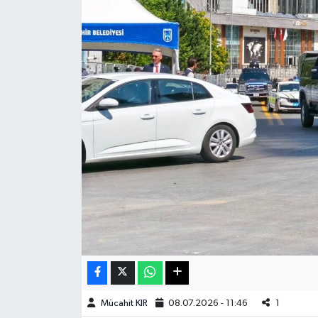
Haberde İnsan
Kültür Sanat
Magazin
Manşet Altı
Manşetler
Resmi İlan
Sağlık
Spor
Mücahit KIR
08.07.2026 - 11:46
1
SürManşet