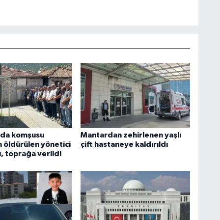
da komşusu
Mantardan zehirlenen yaşlı
 öldürülen yönetici
çift hastaneye kaldırıldı
, toprağa verildi