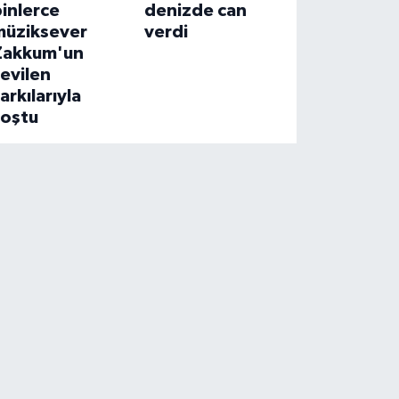
inlerce
denizde can
müziksever
verdi
Zakkum'un
evilen
arkılarıyla
coştu