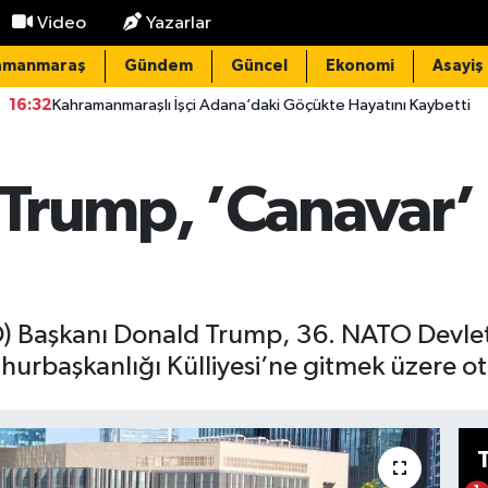
Video
Yazarlar
amanmaraş
Gündem
Güncel
Ekonomi
Asayiş
maraşlı İşçi Adana’daki Göçükte Hayatını Kaybetti
15:20
Elek
Trump, ’Canavar’ i
BD) Başkanı Donald Trump, 36. NATO Devle
urbaşkanlığı Külliyesi’ne gitmek üzere ote