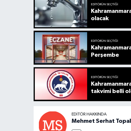
EDITÖRÜN SEÇTIĞI
Kahramanmaraş'
olacak
EDITÖRÜN SEÇTIĞI
Kahramanmaraş
Perşembe
EDITÖRÜN SEÇTIĞI
Kahramanmaraş 
takvimi belli o
EDITÖR HAKKINDA
Mehmet Serhat Topal