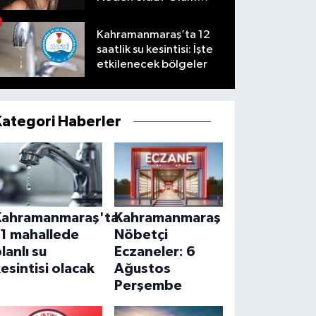
nedeni nedir?
Kahramanmaraş’ta 12
saatlik su kesintisi: İşte
etkilenecek bölgeler
Kategori Haberler
Kahramanmaraş'ta
Kahramanmaraş
11 mahallede
Nöbetçi
lanlı su
Eczaneler: 6
esintisi olacak
Ağustos
Perşembe