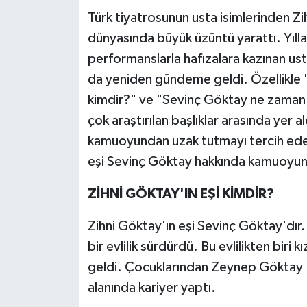
Türk tiyatrosunun usta isimlerinden Z
Teknoloji
dünyasında büyük üzüntü yarattı. Yılla
performanslarla hafızalara kazınan us
Yaşam
da yeniden gündeme geldi. Özellikle "
kimdir?" ve "Sevinç Göktay ne zaman 
KAHRAMANMARAŞ
çok araştırılan başlıklar arasında yer 
kamuoyundan uzak tutmayı tercih ede
eşi Sevinç Göktay hakkında kamuoyuna aç
ZİHNİ GÖKTAY'IN EŞİ KİMDİR?
Zihni Göktay'ın eşi Sevinç Göktay'dır. 
bir evlilik sürdürdü. Bu evlilikten biri 
geldi. Çocuklarından Zeynep Göktay D
alanında kariyer yaptı.