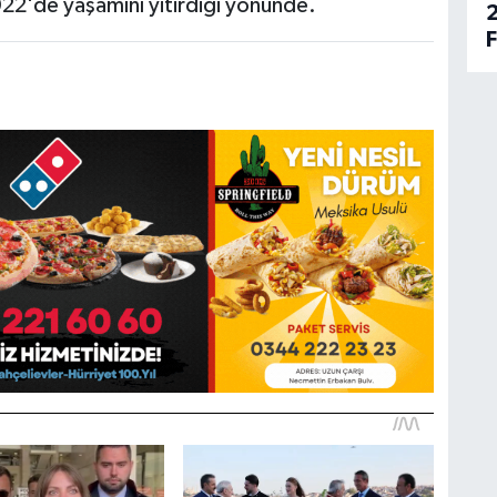
22'de yaşamını yitirdiği yönünde.
F