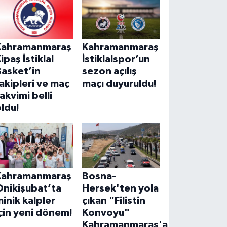
Kahramanmaraş
Kahramanmaraş
ipaş İstiklal
İstiklalspor’un
Basket’in
sezon açılış
akipleri ve maç
maçı duyuruldu!
akvimi belli
ldu!
Kahramanmaraş
Bosna-
Onikişubat’ta
Hersek'ten yola
inik kalpler
çıkan "Filistin
çin yeni dönem!
Konvoyu"
Kahramanmaraş'a