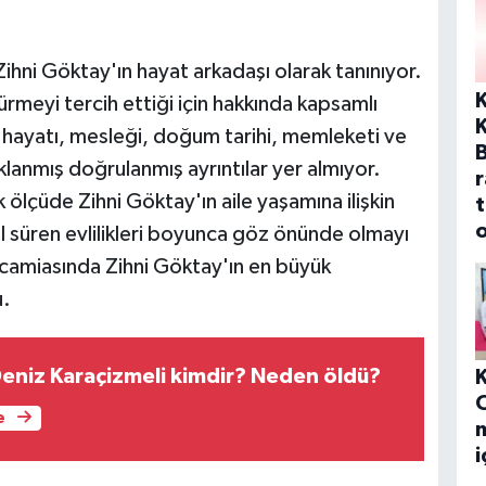
Zihni Göktay'ın hayat arkadaşı olarak tanınıyor.
meyi tercih ettiği için hakkında kapsamlı
K
m hayatı, mesleği, doğum tarihi, memleketi ve
lanmış doğrulanmış ayrıntılar yer almıyor.
r
 ölçüde Zihni Göktay'ın aile yaşamına ilişkin
t
o
 yıl süren evlilikleri boyunca göz önünde olmayı
camiasında Zihni Göktay'ın en büyük
u.
Deniz Karaçizmeli kimdir? Neden öldü?
e
m
i