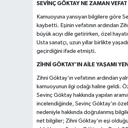
SEVİNÇ GÖKTAY NE ZAMAN VEFAT 
Kamuoyuna yansıyan bilgilere göre S
kaybetti. Eşinin vefatının ardından Zi
büyük acıyı dile getirirken, özel hayatın
Usta sanatçı, uzun yıllar birlikte yaşad
geçirdiğini ifade etmişti.
ZİHNİ GÖKTAY'IN AİLE YAŞAMI Y
Zihni Göktay'ın vefatının ardından yaln
kamuoyunun ilgi odağı haline geldi. Ö
Sevinç Göktay hakkında yapılan aramal
incelendiğinde, Sevinç Göktay'ın öz
nedeniyle hakkında doğrulanmış bilgiler
net bilgiler; Zihni Göktay'ın eşi olduğu