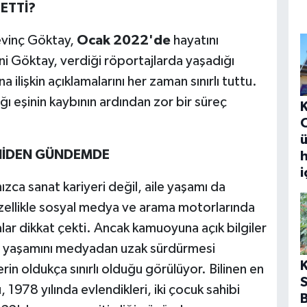
ETTİ?
evinç Göktay,
Ocak 2022'de
hayatını
hni Göktay, verdiği röportajlarda yaşadığı
a ilişkin açıklamalarını her zaman sınırlı tuttu.
ığı eşinin kaybının ardından zor bir süreç
ü
ENİDEN GÜNDEMDE
h
i
ızca sanat kariyeri değil, aile yaşamı da
zellikle sosyal medya ve arama motorlarında
ar dikkat çekti. Ancak kamuoyuna açık bilgiler
el yaşamını medyadan uzak sürdürmesi
in oldukça sınırlı olduğu görülüyor. Bilinen en
, 1978 yılında evlendikleri, iki çocuk sahibi
B