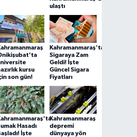
ulaştı
Kahramanmaraş
Kahramanmaraş'ta
Onikişubat’ta
Sigaraya Zam
niversite
Geldi! İşte
azırlık kursu
Güncel Sigara
çin son gün!
Fiyatları
Kahramanmaraş'ta
Kahramanmaraş
Sumak Hasadı
depremi
aşladı! İşte
dünyaya yön