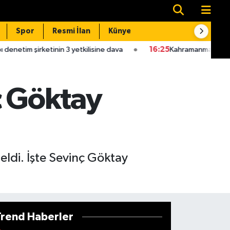
Spor
Resmi İlan
Künye
İletişim
n 3 yetkilisine dava
16:25
Kahramanmaraş Onikişubat’ta üniversi
ç Göktay
ldi. İşte Sevinç Göktay
Trend Haberler