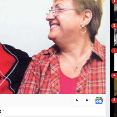
1
2
3
4
-
+
A
A
5
1