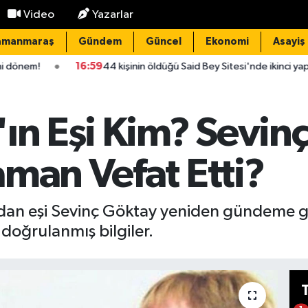
Video
Yazarlar
amanmaraş
Gündem
Güncel
Ekonomi
Asayiş
16:59
44 kişinin öldüğü Said Bey Sitesi'nde ikinci yapı denetim şirketini
'ın Eşi Kim? Sevin
man Vefat Etti?
ndan eşi Sevinç Göktay yeniden gündeme ge
oğrulanmış bilgiler.