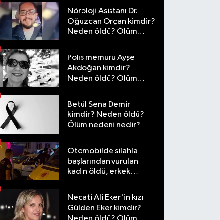
Nöroloji Asistanı Dr.
Oğuzcan Orçan kimdir?
Neden öldü? Ölüm
nedeni nedir?
Polis memuru Ayşe
Akdoğan kimdir?
Neden öldü? Ölüm
nedeni nedir?
Betül Sena Demir
kimdir? Neden öldü?
Ölüm nedeni nedir?
Otomobilde silahla
başlarından vurulan
kadın öldü, erkek
yaralandı
Necati Ali Eker'in kızı
Gülden Eker kimdir?
Neden öldü? Ölüm