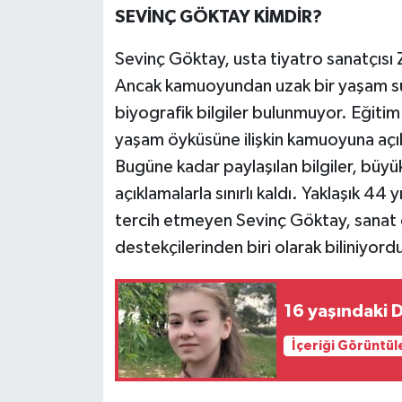
SEVİNÇ GÖKTAY KİMDİR?
Sevinç Göktay, usta tiyatro sanatçısı 
Ancak kamuoyundan uzak bir yaşam sür
biyografik bilgiler bulunmuyor. Eğiti
yaşam öyküsüne ilişkin kamuoyuna açık
Bugüne kadar paylaşılan bilgiler, büyük
açıklamalarla sınırlı kaldı. Yaklaşık 44
tercih etmeyen Sevinç Göktay, sanat 
destekçilerinden biri olarak biliniyord
16 yaşındaki 
İçeriği Görüntül