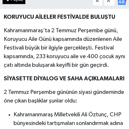
A
A
Haberde İnsan
KORUYUCU AİLELER FESTİVALDE BULUŞTU
Kültür Sanat
Kahramanmaraş’ta 2 Temmuz Perşembe günü,
Koruyucu Aile Günü kapsamında düzenlenen Aile
Magazin
Festivali büyük bir ilgiyle gerçekleşti. Festival
Manşet Altı
kapsamında, 233 koruyucu aile ve 400 çocuk aynı
çatı altında buluşarak keyifli bir gün geçirdi.
Manşetler
SİYASETTE DİYALOG VE SAHA AÇIKLAMALARI
Resmi İlan
2 Temmuz Perşembe gününün siyasi gündeminde
Sağlık
öne çıkan başlıklar şunlar oldu:
Spor
Kahramanmaraş Milletvekili Ali Öztunç, CHP
bünyesindeki tartışmaları sonlandırmak adına
SürManşet