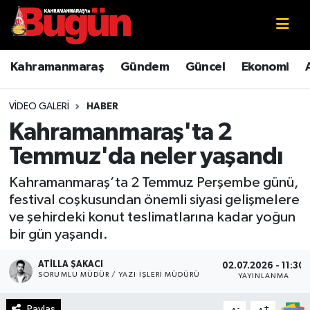
Kahramanmaraş
Kahramanmaraş Nöbetçi Eczaneler
Kahramanmaraş
Gündem
Güncel
Ekonomi
Kahramanmaraş Sokak Röportajları
Kahramanmaraş Hava Durumu
VIDEO GALERI
HABER
Bilim ve Teknoloji
Kahramanmaraş Namaz Vakitleri
Kahramanmaraş'ta 2
Temmuz'da neler yaşandı
Çevre
Kahramanmaraş Trafik Yoğunluk Haritası
Kahramanmaraş’ta 2 Temmuz Perşembe günü,
Eğitim
Süper Lig Puan Durumu ve Fikstür
festival coşkusundan önemli siyasi gelişmelere
ve şehirdeki konut teslimatlarına kadar yoğun
Ekonomi
Tüm Manşetler
bir gün yaşandı.
Genel
Son Dakika Haberleri
ATILLA ŞAKACI
02.07.2026 - 11:30
SORUMLU MÜDÜR / YAZI İŞLERI MÜDÜRÜ
YAYINLANMA
Güncel
Haber Arşivi
Paylaş
-
+