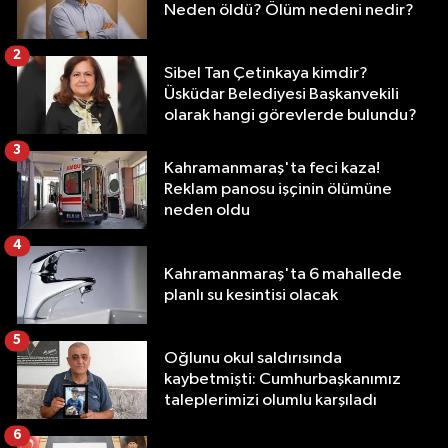
Neden öldü? Ölüm nedeni nedir?
2
Sibel Tan Çetinkaya kimdir?
Üsküdar Belediyesi Başkanvekili
olarak hangi görevlerde bulundu?
3
Kahramanmaraş'ta feci kaza!
Reklam panosu işçinin ölümüne
neden oldu
4
Kahramanmaraş'ta 6 mahallede
planlı su kesintisi olacak
5
Oğlunu okul saldırısında
kaybetmişti: Cumhurbaşkanımız
taleplerimizi olumlu karşıladı
6