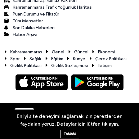
Kahramanmaraş Namaz Vakitleri
Kahramanmaraş Trafik Yoğunluk Haritası
Puan Durumu ve Fikstür
Tüm Manşetler
Son Dakika Haberleri
Haber Arşivi
Kahramanmaraş
Genel
Güncel
Ekonomi
Spor
Sağlık
Eğitim
Künye
Çerez Politikası
Gizlilik Politikası
Gizlilik Sözleşmesi
İletişim
RSS
Copyright © 2026. Her hakkı saklıdır.
En iyi site deneyimi sağlamak için çerezlerden
faydalanıyoruz. Detaylar için lütfen tıklayın.
Haber Yazılımı:
TE Bilişim
TAMAM