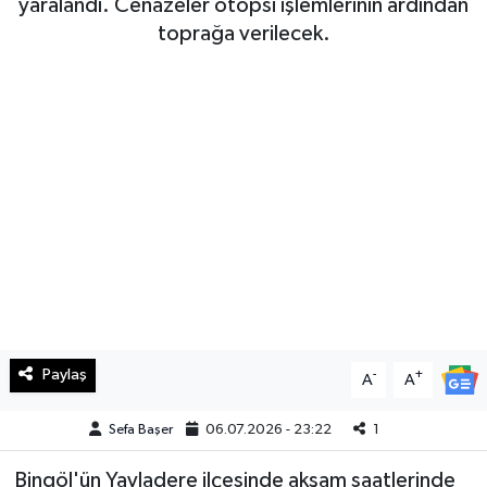
yaralandı. Cenazeler otopsi işlemlerinin ardından
toprağa verilecek.
Haberde İnsan
Kültür Sanat
Magazin
Manşet Altı
Manşetler
Resmi İlan
Sağlık
Paylaş
-
+
A
A
Spor
Sefa Başer
06.07.2026 - 23:22
1
Bingöl'ün Yayladere ilçesinde akşam saatlerinde
SürManşet