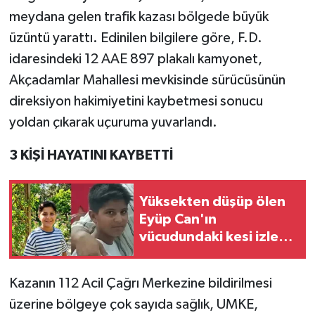
meydana gelen trafik kazası bölgede büyük
Teknoloji
üzüntü yarattı. Edinilen bilgilere göre, F.D.
idaresindeki 12 AAE 897 plakalı kamyonet,
Yaşam
Akçadamlar Mahallesi mevkisinde sürücüsünün
direksiyon hakimiyetini kaybetmesi sonucu
KAHRAMANMARAŞ
yoldan çıkarak uçuruma yuvarlandı.
3 KİŞİ HAYATINI KAYBETTİ
Yüksekten düşüp ölen
Eyüp Can'ın
vücudundaki kesi izleri
araştırılıyor
Kazanın 112 Acil Çağrı Merkezine bildirilmesi
üzerine bölgeye çok sayıda sağlık, UMKE,