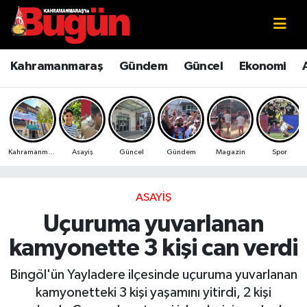
Kahramanmaraş
Kahramanmaraş Nöbetçi Eczaneler
Kahramanmaraş
Gündem
Güncel
Ekonomi
Kahramanmaraş Sokak Röportajları
Kahramanmaraş Hava Durumu
Bilim ve Teknoloji
Kahramanmaraş Namaz Vakitleri
Kahramanmaraş
Asayiş
Güncel
Gündem
Magazin
Spor
Çevre
Kahramanmaraş Trafik Yoğunluk Haritası
Eğitim
Süper Lig Puan Durumu ve Fikstür
ASAYIŞ
Uçuruma yuvarlanan
Ekonomi
Tüm Manşetler
kamyonette 3 kişi can verdi
Genel
Son Dakika Haberleri
Bingöl'ün Yayladere ilçesinde uçuruma yuvarlanan
kamyonetteki 3 kişi yaşamını yitirdi, 2 kişi
Güncel
Haber Arşivi