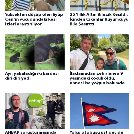
Yüksekten düşüp ölen Eyüp
25 Yıllık Altın Bilezik Kesildi,
Can'ın vücudundaki kesi
İçinden Çıkanlar Kuyumcuyu
izleri araştırılıyor
Bile Şaşırttı
Ayı, yakaladığı iki kardeşi
İlaçlamadan zehirlenen 9
diri diri yedi
yaşındaki çocuk öldü,
annesi ise yoğun bakımda
AHBAP soruşturmasında
Yolcu otobüsü üst geçide