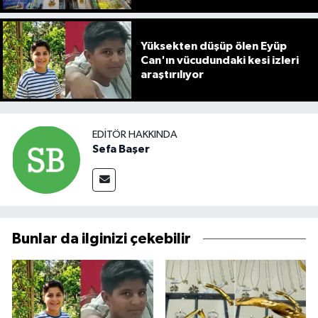
Yüksekten düşüp ölen Eyüp
Can'ın vücudundaki kesi izleri
araştırılıyor
EDITÖR HAKKINDA
Sefa Başer
Bunlar da ilginizi çekebilir