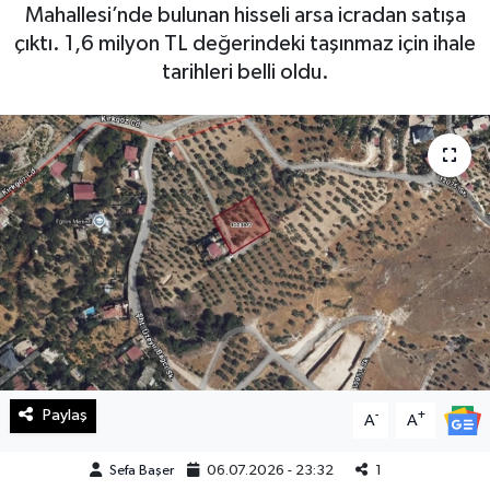
Mahallesi’nde bulunan hisseli arsa icradan satışa
Haberde İnsan
çıktı. 1,6 milyon TL değerindeki taşınmaz için ihale
tarihleri belli oldu.
Kültür Sanat
Magazin
Manşet Altı
Manşetler
Resmi İlan
Sağlık
Paylaş
-
+
A
A
Spor
Sefa Başer
06.07.2026 - 23:32
1
SürManşet