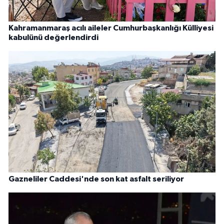
Kahramanmaraş acılı aileler Cumhurbaşkanlığı Külliyesi
kabulünü değerlendirdi
Gazneliler Caddesi'nde son kat asfalt seriliyor