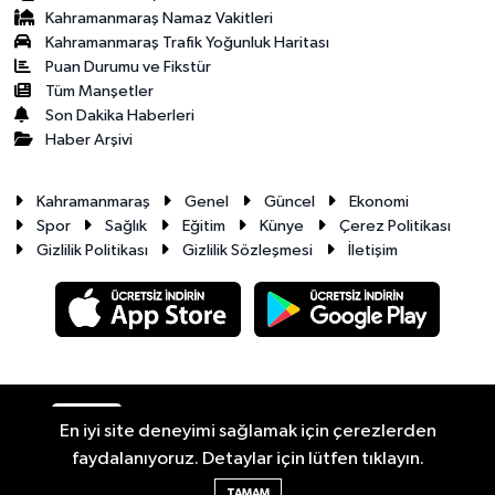
Kahramanmaraş Namaz Vakitleri
Kahramanmaraş Trafik Yoğunluk Haritası
Puan Durumu ve Fikstür
Tüm Manşetler
Son Dakika Haberleri
Haber Arşivi
Kahramanmaraş
Genel
Güncel
Ekonomi
Spor
Sağlık
Eğitim
Künye
Çerez Politikası
Gizlilik Politikası
Gizlilik Sözleşmesi
İletişim
RSS
Copyright © 2026. Her hakkı saklıdır.
En iyi site deneyimi sağlamak için çerezlerden
faydalanıyoruz. Detaylar için lütfen tıklayın.
Haber Yazılımı:
TE Bilişim
TAMAM