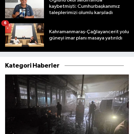
Oğlunu okul saldırısında
kaybetmişti: Cumhurbaşkanımız
taleplerimizi olumlu karşıladı
6
Kahramanmaraş-Çağlayancerit yolu
güneyi imar planı masaya yatırıldı
Kategori Haberler