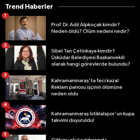
Trend Haberler
1
Prof. Dr. Adil Alpkoçak kimdir?
Neden öldü? Ölüm nedeni nedir?
2
Sibel Tan Çetinkaya kimdir?
Üsküdar Belediyesi Başkanvekili
olarak hangi görevlerde bulundu?
3
Kahramanmaraş'ta feci kaza!
Reklam panosu işçinin ölümüne
neden oldu
4
Kahramanmaraş İstiklalspor'un kupa
takvimi duyuruldu!
5