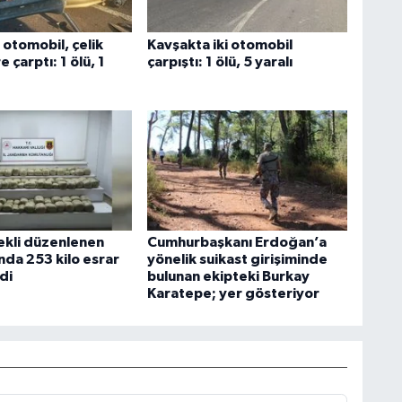
 otomobil, çelik
Kavşakta iki otomobil
 çarptı: 1 ölü, 1
çarpıştı: 1 ölü, 5 yaralı
ekli düzenlenen
Cumhurbaşkanı Erdoğan’a
da 253 kilo esrar
yönelik suikast girişiminde
ldi
bulunan ekipteki Burkay
Karatepe; yer gösteriyor