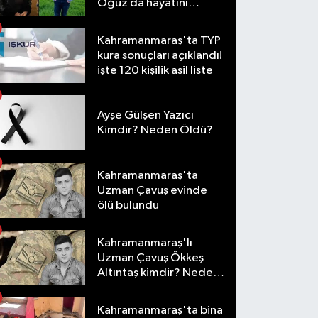
Oğuz da hayatını
kaybetti
Kahramanmaraş'ta TYP
kura sonuçları açıklandı!
işte 120 kişilik asil liste
Ayşe Gülşen Yazıcı
Kimdir? Neden Öldü?
Kahramanmaraş'ta
Uzman Çavuş evinde
ölü bulundu
Kahramanmaraş'lı
Uzman Çavuş Ökkeş
Altıntaş kimdir? Neden
öldü?
Kahramanmaraş'ta bina