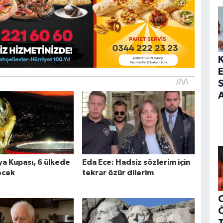
S
A
C