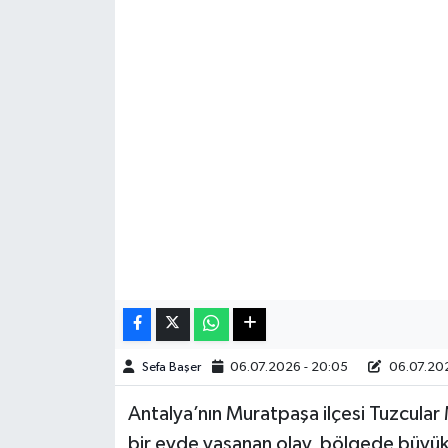
Haberde İnsan
Kültür Sanat
Magazin
Manşet Altı
Manşetler
Resmi İlan
Sağlık
Sefa Başer
06.07.2026 - 20:05
06.07.202
Spor
Antalya’nın Muratpaşa ilçesi Tuzcular 
bir evde yaşanan olay, bölgede büyü
SürManşet