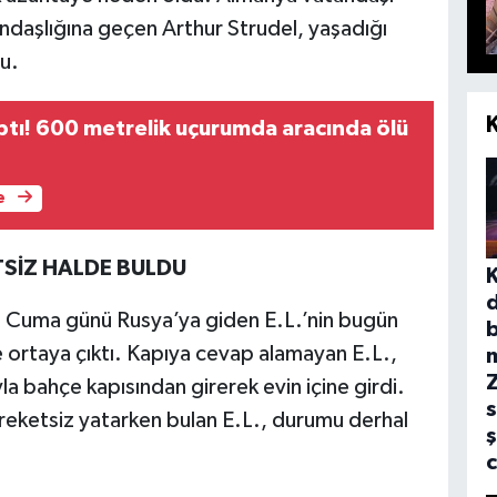
andaşlığına geçen Arthur Strudel, yaşadığı
u.
ptı! 600 metrelik uçurumda aracında ölü
e
SİZ HALDE BULDU
uz Cuma günü Rusya’ya giden E.L.’nin bugün
b
 ortaya çıktı. Kapıya cevap alamayan E.L.,
la bahçe kapısından girerek evin içine girdi.
s
areketsiz yatarken bulan E.L., durumu derhal
ş