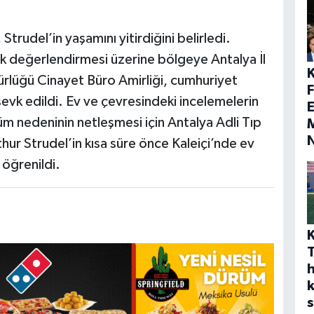
 Strudel’in yaşamını yitirdiğini belirledi.
ak değerlendirmesi üzerine bölgeye Antalya İl
lüğü Cinayet Büro Amirliği, cumhuriyet
sevk edildi. Ev ve çevresindeki incelemelerin
E
üm nedeninin netleşmesi için Antalya Adli Tıp
M
hur Strudel’in kısa süre önce Kaleiçi’nde ev
 öğrenildi.
h
s