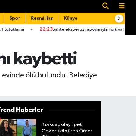
Spor
Resmi İlan
Künye
İletişim
22:23
Sahte ekspertiz raporlarıyla Türk vatandaşlığı kazandıra
ı kaybetti
 evinde ölü bulundu. Belediye
Trend Haberler
Korkunç olay: İpek
Gezer'i öldüren Ömer