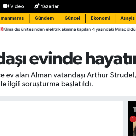
Video
Yazarlar
amanmaraş
Gündem
Güncel
Ekonomi
Asayiş
esinden elektrik akımına kapılan 4 yaşındaki Miraç öldü; 1 tutuklama
aşı evinde hayatın
e ev alan Alman vatandaşı Arthur Strudel,
 ilgili soruşturma başlatıldı.
1