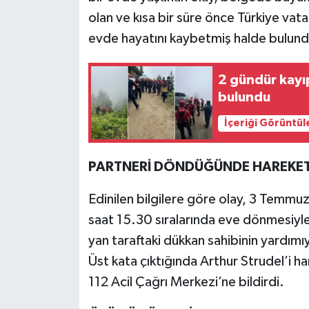
olan ve kısa bir süre önce Türkiye vat
Teknoloji
evde hayatını kaybetmiş halde bulund
Yaşam
2 gündür kayı
bulundu
KAHRAMANMARAŞ
İçeriği Görüntül
PARTNERİ DÖNDÜĞÜNDE HAREKET
Edinilen bilgilere göre olay, 3 Temm
saat 15.30 sıralarında eve dönmesiyle
yan taraftaki dükkan sahibinin yardımıy
Üst kata çıktığında Arthur Strudel’i h
112 Acil Çağrı Merkezi’ne bildirdi.