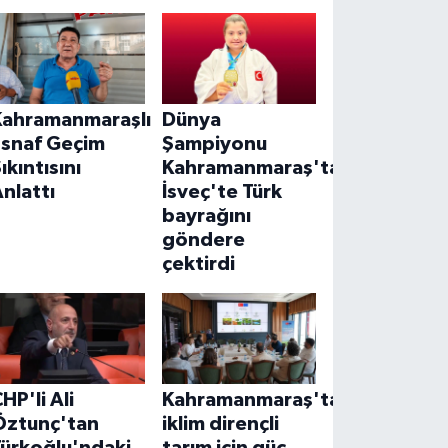
Kahramanmaraşlı
Dünya
Esnaf Geçim
Şampiyonu
ıkıntısını
Kahramanmaraş'tan!
nlattı
İsveç'te Türk
bayrağını
göndere
çektirdi
HP'li Ali
Kahramanmaraş'ta
Öztunç'tan
iklim dirençli