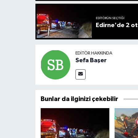
EDITÖRÜN SEÇTIĞI
Edirne'de 2 ot
EDITÖR HAKKINDA
Sefa Başer
Bunlar da ilginizi çekebilir