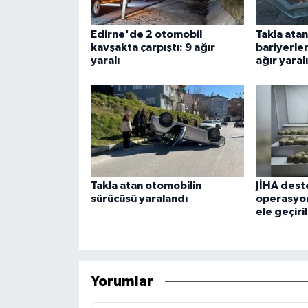
Edirne'de 2 otomobil
Takla atan
kavşakta çarpıştı: 9 ağır
bariyerlere
yaralı
ağır yaralı
Takla atan otomobilin
JİHA dest
sürücüsü yaralandı
operasyon
ele geçiri
Yorumlar