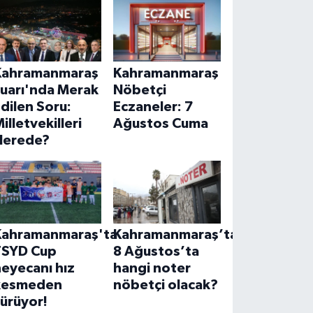
Kahramanmaraş
Kahramanmaraş
Fuarı'nda Merak
Nöbetçi
dilen Soru:
Eczaneler: 7
illetvekilleri
Ağustos Cuma
Nerede?
Kahramanmaraş'ta
Kahramanmaraş’ta
TSYD Cup
8 Ağustos’ta
eyecanı hız
hangi noter
kesmeden
nöbetçi olacak?
ürüyor!