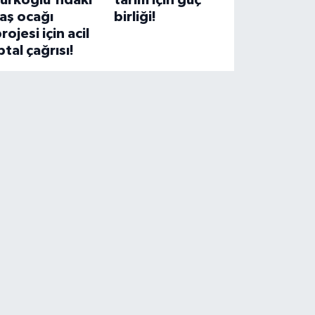
Türkoğlu'ndaki
tarım için güç
aş ocağı
birliği!
rojesi için acil
ptal çağrısı!