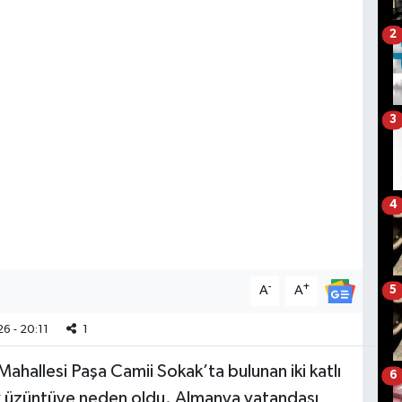
2
3
4
-
+
A
A
5
6 - 20:11
1
Mahallesi Paşa Camii Sokak’ta bulunan iki katlı
6
k üzüntüye neden oldu. Almanya vatandaşı