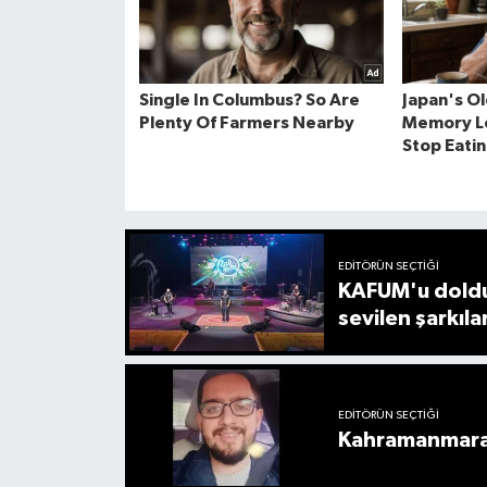
EDITÖRÜN SEÇTIĞI
KAFUM'u doldu
sevilen şarkıla
EDITÖRÜN SEÇTIĞI
Kahramanmaraş