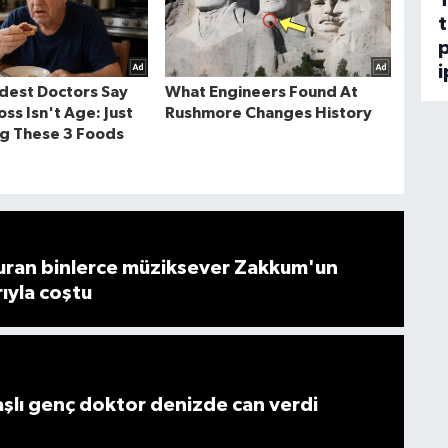
t
p
i
ran binlerce müziksever Zakkum'un
rıyla coştu
lı genç doktor denizde can verdi