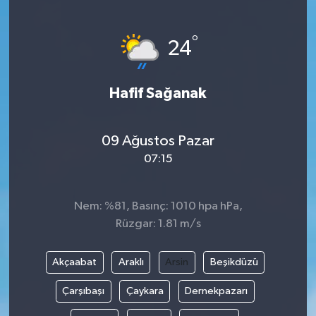
Haberde İnsan
°
24
Kültür Sanat
Hafif Sağanak
Magazin
Manşet Altı
09 Ağustos Pazar
07:15
Manşetler
Resmi İlan
Nem: %81, Basınç: 1010 hpa hPa,
Rüzgar: 1.81 m/s
Sağlık
Akçaabat
Araklı
Arsin
Beşikdüzü
Spor
Çarşıbaşı
Çaykara
Dernekpazarı
SürManşet