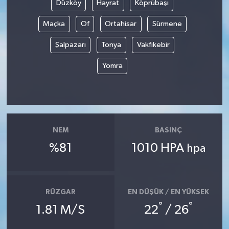
Düzköy
Hayrat
Köprübaşı
Teknoloji
Maçka
Of
Ortahisar
Sürmene
Şalpazarı
Tonya
Vakfıkebir
Yaşam
Yomra
KAHRAMANMARAŞ
NEM
BASINÇ
%81
1010 HPA
hpa
RÜZGAR
EN DÜŞÜK / EN YÜKSEK
°
°
1.81 M/S
22
/ 26