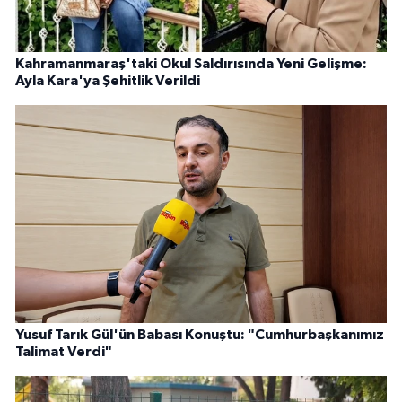
Kahramanmaraş'taki Okul Saldırısında Yeni Gelişme:
Ayla Kara'ya Şehitlik Verildi
Yusuf Tarık Gül'ün Babası Konuştu: "Cumhurbaşkanımız
Talimat Verdi"