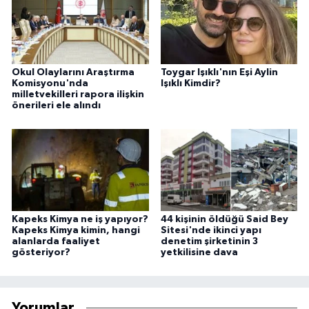
Okul Olaylarını Araştırma
Toygar Işıklı'nın Eşi Aylin
Komisyonu'nda
Işıklı Kimdir?
milletvekilleri rapora ilişkin
önerileri ele alındı
Kapeks Kimya ne iş yapıyor?
44 kişinin öldüğü Said Bey
Kapeks Kimya kimin, hangi
Sitesi'nde ikinci yapı
alanlarda faaliyet
denetim şirketinin 3
gösteriyor?
yetkilisine dava
Yorumlar