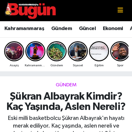
Kahramanmaraş
Kahramanmaraş Nöbetçi Eczaneler
Kahramanmaraş
Gündem
Güncel
Ekonomi
Kahramanmaraş Sokak Röportajları
Kahramanmaraş Hava Durumu
Bilim ve Teknoloji
Kahramanmaraş Namaz Vakitleri
Asayiş
Kahramanmaraş
Gündem
Siyaset
Eğitim
Spor
Çevre
Kahramanmaraş Trafik Yoğunluk Haritası
Eğitim
Süper Lig Puan Durumu ve Fikstür
GÜNDEM
Şükran Albayrak Kimdir?
Ekonomi
Tüm Manşetler
Kaç Yaşında, Aslen Nereli?
Genel
Son Dakika Haberleri
Eski milli basketbolcu Şükran Albayrak'ın hayatı
merak ediliyor. Kaç yaşında, aslen nereli ve
Güncel
Haber Arşivi