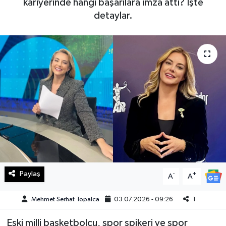
kariyerinde hangi başarılara imza attı? İşte
detaylar.
Haberde İnsan
Kültür Sanat
Magazin
Manşet Altı
Manşetler
Resmi İlan
Sağlık
Paylaş
-
+
A
A
Spor
Mehmet Serhat Topalca
03.07.2026 - 09:26
1
Eski milli basketbolcu, spor spikeri ve spor
SürManşet