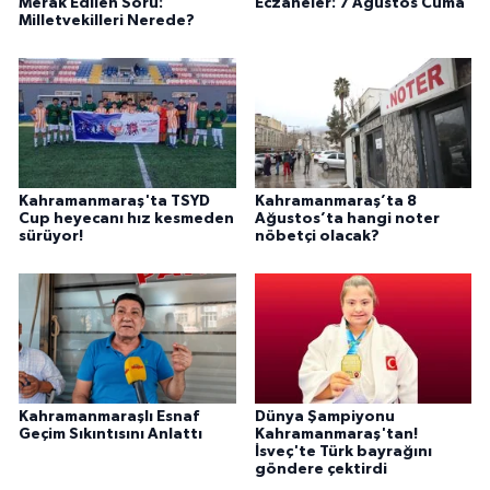
Merak Edilen Soru:
Eczaneler: 7 Ağustos Cuma
Milletvekilleri Nerede?
Kahramanmaraş'ta TSYD
Kahramanmaraş’ta 8
Cup heyecanı hız kesmeden
Ağustos’ta hangi noter
sürüyor!
nöbetçi olacak?
Kahramanmaraşlı Esnaf
Dünya Şampiyonu
Geçim Sıkıntısını Anlattı
Kahramanmaraş'tan!
İsveç'te Türk bayrağını
göndere çektirdi