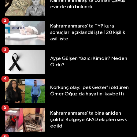
Kahramanmaraş'ta Uzman Çavuş
evinde ölü bulundu
2
Kahramanmaraş'ta TYP kura
sonuçları açıklandı! işte 120 kişilik
asil liste
3
Ayşe Gülşen Yazıcı Kimdir? Neden
Öldü?
4
Korkunç olay: İpek Gezer'i öldüren
Ömer Oğuz da hayatını kaybetti
5
Kahramanmaraş'ta bina aniden
çöktü! Bölgeye AFAD ekipleri sevk
edildi
6