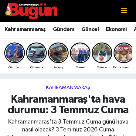
Kahramanmaraş
Kahramanmaraş Nöbetçi Eczaneler
Kahramanmaraş
Gündem
Güncel
Ekonomi
Kahramanmaraş Sokak Röportajları
Kahramanmaraş Hava Durumu
Bilim ve Teknoloji
Kahramanmaraş Namaz Vakitleri
Gündem
Güvenlik
Asayiş
Genel
Güncel
Kahramanmaraş
Çevre
Kahramanmaraş Trafik Yoğunluk Haritası
Eğitim
Süper Lig Puan Durumu ve Fikstür
KAHRAMANMARAŞ
Kahramanmaraş'ta hava
Ekonomi
Tüm Manşetler
durumu: 3 Temmuz Cuma
Genel
Son Dakika Haberleri
Kahramanmaraş'ta 3 Temmuz Cuma günü hava
nasıl olacak? 3 Temmuz 2026 Cuma
Güncel
Haber Arşivi