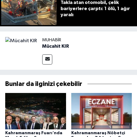
Takla atan otomobil, çelik
bariyerlere çarptı: 1 ölü, 1 ağır
yaralı
MUHABIR
Mücahit KIR
Bunlar da ilginizi çekebilir
Kahramanmaraş Fuarı'nda
Kahramanmaraş Nöbetçi