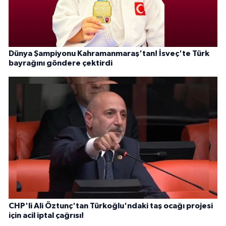
Dünya Şampiyonu Kahramanmaraş'tan! İsveç'te Türk
bayrağını göndere çektirdi
CHP'li Ali Öztunç'tan Türkoğlu'ndaki taş ocağı projesi
için acil iptal çağrısı!