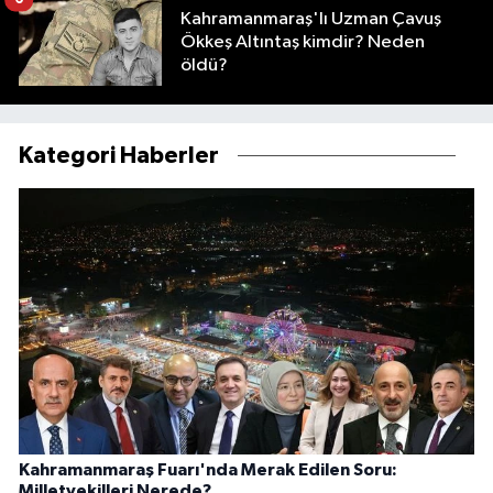
Kahramanmaraş'lı Uzman Çavuş
Ökkeş Altıntaş kimdir? Neden
öldü?
Kategori Haberler
Kahramanmaraş Fuarı'nda Merak Edilen Soru:
Milletvekilleri Nerede?