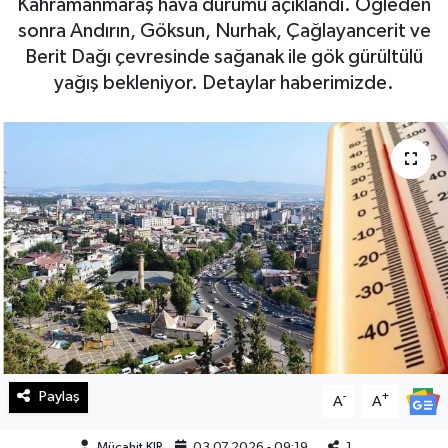
Kahramanmaraş hava durumu açıklandı. Öğleden
sonra Andırın, Göksun, Nurhak, Çağlayancerit ve
Haberde İnsan
Berit Dağı çevresinde sağanak ile gök gürültülü
yağış bekleniyor. Detaylar haberimizde.
Kültür Sanat
Magazin
Manşet Altı
Manşetler
Resmi İlan
Sağlık
Spor
Paylaş
-
+
A
A
SürManşet
Mücahit KIR
03.07.2026 - 09:19
1