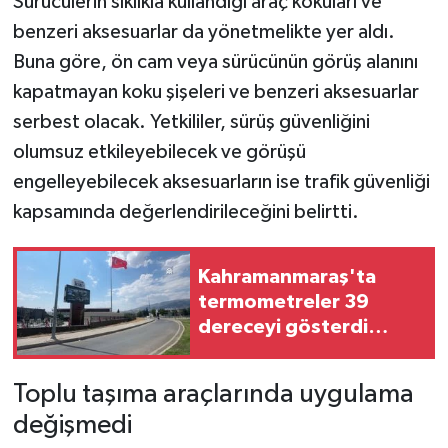
Sürücülerin sıklıkla kullandığı araç kokuları ve
benzeri aksesuarlar da yönetmelikte yer aldı.
Buna göre, ön cam veya sürücünün görüş alanını
kapatmayan koku şişeleri ve benzeri aksesuarlar
serbest olacak. Yetkililer, sürüş güvenliğini
olumsuz etkileyebilecek ve görüşü
engelleyebilecek aksesuarların ise trafik güvenliği
kapsamında değerlendirileceğini belirtti.
Kahramanmaraş'ta
termometreler 39
dereceyi gösterdi
sıcaktan bunalanlar
akın etti
Toplu taşıma araçlarında uygulama
değişmedi