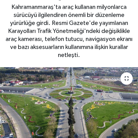
Kahramanmaraş'ta araç kullanan milyonlarca
Haberde İnsan
sürücüyü ilgilendiren önemli bir düzenleme
yürürlüğe girdi. Resmi Gazete'de yayımlanan
Kültür Sanat
Karayolları Trafik Yönetmeliği'ndeki değişiklikle
araç kamerası, telefon tutucu, navigasyon ekranı
Magazin
ve bazı aksesuarların kullanımına ilişkin kurallar
netleşti.
Manşet Altı
Manşetler
Resmi İlan
Sağlık
Spor
SürManşet