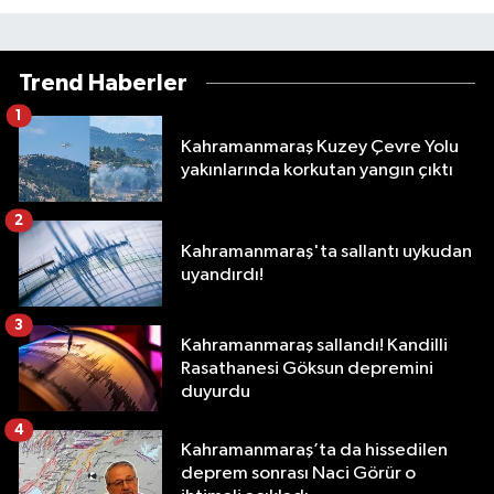
Trend Haberler
1
Kahramanmaraş Kuzey Çevre Yolu
yakınlarında korkutan yangın çıktı
2
Kahramanmaraş'ta sallantı uykudan
uyandırdı!
3
Kahramanmaraş sallandı! Kandilli
Rasathanesi Göksun depremini
duyurdu
4
Kahramanmaraş’ta da hissedilen
deprem sonrası Naci Görür o