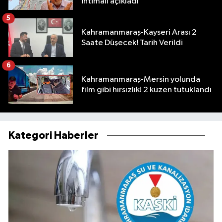
ihtimali açıkladı
5
Kahramanmaraş-Kayseri Arası 2
Saate Düşecek! Tarih Verildi
6
Kahramanmaraş-Mersin yolunda
film gibi hırsızlık! 2 kuzen tutuklandı
Kategori Haberler