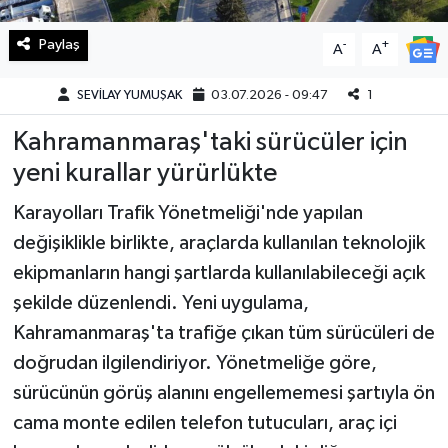
Paylaş
Teknoloji
-
+
A
A
Yaşam
SEVİLAY YUMUŞAK
03.07.2026 - 09:47
1
Kahramanmaraş'taki sürücüler için
KAHRAMANMARAŞ
yeni kurallar yürürlükte
Karayolları Trafik Yönetmeliği'nde yapılan
değişiklikle birlikte, araçlarda kullanılan teknolojik
ekipmanların hangi şartlarda kullanılabileceği açık
şekilde düzenlendi. Yeni uygulama,
Kahramanmaraş'ta trafiğe çıkan tüm sürücüleri de
doğrudan ilgilendiriyor. Yönetmeliğe göre,
sürücünün görüş alanını engellememesi şartıyla ön
cama monte edilen telefon tutucuları, araç içi