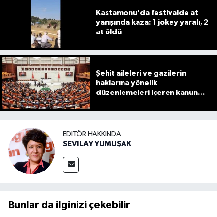
Kastamonu'da festivalde at
yarışında kaza: 1 jokey yaralı, 2
at öldü
Şehit aileleri ve gazilerin
haklarına yönelik
düzenlemeleri içeren kanun
teklifi görüşmeleri devam
ediyor
EDITÖR HAKKINDA
SEVİLAY YUMUŞAK
Bunlar da ilginizi çekebilir