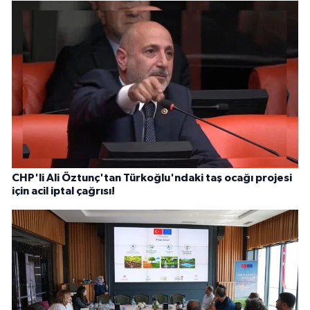
CHP'li Ali Öztunç'tan Türkoğlu'ndaki taş ocağı projesi
için acil iptal çağrısı!