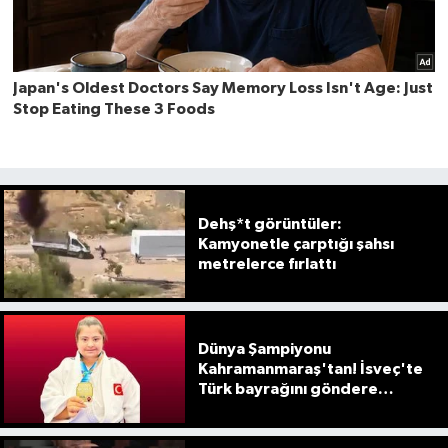
Dehş*t görüntüler:
Kamyonetle çarptığı şahsı
metrelerce fırlattı
Dünya Şampiyonu
Kahramanmaraş'tan! İsveç'te
Türk bayrağını göndere
çektirdi