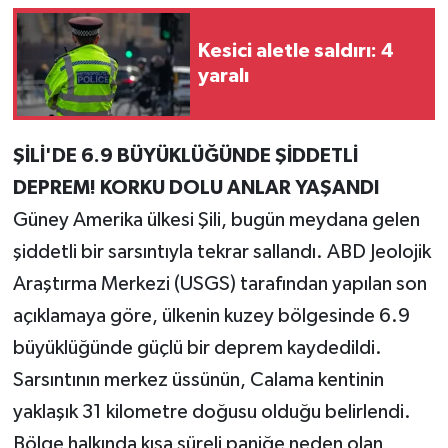
Teknoloji
Kesici aletle saldırı: 4
yaralı
Yaşam
KAHRAMANMARAŞ
ŞİLİ'DE 6.9 BÜYÜKLÜĞÜNDE ŞİDDETLİ
DEPREM! KORKU DOLU ANLAR YAŞANDI
Güney Amerika ülkesi Şili, bugün meydana gelen
şiddetli bir sarsıntıyla tekrar sallandı. ABD Jeolojik
Araştırma Merkezi (USGS) tarafından yapılan son
açıklamaya göre, ülkenin kuzey bölgesinde 6.9
büyüklüğünde güçlü bir deprem kaydedildi.
Sarsıntının merkez üssünün, Calama kentinin
yaklaşık 31 kilometre doğusu olduğu belirlendi.
Bölge halkında kısa süreli paniğe neden olan