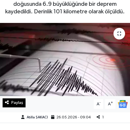
doğusunda 6.9 büyüklüğünde bir deprem
Haberde İnsan
kaydedildi. Derinlik 101 kilometre olarak ölçüldü.
Kültür Sanat
Magazin
Manşet Altı
Manşetler
Resmi İlan
Sağlık
Paylaş
-
+
A
A
Spor
Atilla ŞAKACI
26.05.2026 - 09:04
1
SürManşet