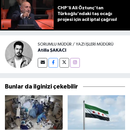
CHP'li Ali Öztunç'tan
Türkoğlu'ndaki taş ocağı
projesi için acil iptal çağrısı!
SORUMLU MÜDÜR / YAZI İŞLERI MÜDÜRÜ
Atilla ŞAKACI
Bunlar da ilginizi çekebilir