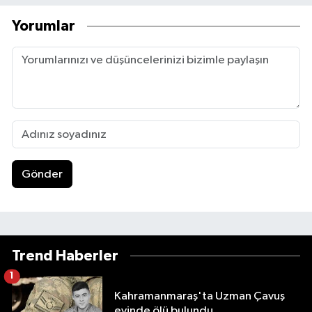
Yorumlar
Gönder
Trend Haberler
1
Kahramanmaraş'ta Uzman Çavuş
evinde ölü bulundu