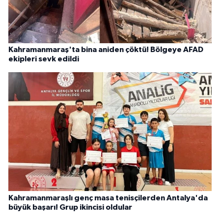
Kahramanmaraş'ta bina aniden çöktü! Bölgeye AFAD
ekipleri sevk edildi
Kahramanmaraşlı genç masa tenisçilerden Antalya'da
büyük başarı! Grup ikincisi oldular