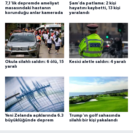
7,1'lik depremde ameliyat
Şam’da patlama: 2 kişi
masasındaki hastanın
hayatını kaybetti, 13 kişi
korunduğu anlar kamerada
yaralandı
Okula silahlı saldırı: 6 ölü, 15
Kesici aletle saldırı: 4 yaralı
yaralı
Yeni Zelanda açıklarında 6.3
Trump'ın golf sahasında
büyüklüğünde deprem
silahlı bir kişi yakalandı