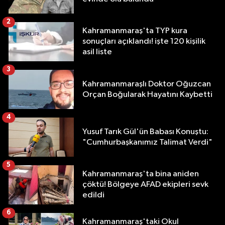
2
Kahramanmaraş'ta TYP kura
sonuçları açıklandı! işte 120 kişilik
asil liste
3
Kahramanmaraşlı Doktor Oğuzcan
Orçan Boğularak Hayatını Kaybetti
4
Yusuf Tarık Gül'ün Babası Konuştu:
"Cumhurbaşkanımız Talimat Verdi"
5
Kahramanmaraş'ta bina aniden
çöktü! Bölgeye AFAD ekipleri sevk
edildi
6
Kahramanmaraş'taki Okul