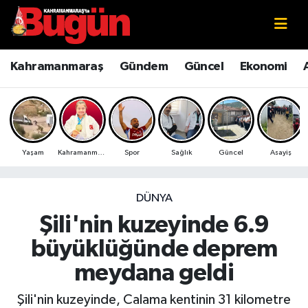
Kahramanmaraş
Kahramanmaraş Nöbetçi Eczaneler
Kahramanmaraş
Gündem
Güncel
Ekonomi
Kahramanmaraş Sokak Röportajları
Kahramanmaraş Hava Durumu
Bilim ve Teknoloji
Kahramanmaraş Namaz Vakitleri
Yaşam
Kahramanmaraş
Spor
Sağlık
Güncel
Asayiş
Çevre
Kahramanmaraş Trafik Yoğunluk Haritası
Eğitim
Süper Lig Puan Durumu ve Fikstür
DÜNYA
Şili'nin kuzeyinde 6.9
Ekonomi
Tüm Manşetler
büyüklüğünde deprem
Genel
Son Dakika Haberleri
meydana geldi
Güncel
Haber Arşivi
Şili'nin kuzeyinde, Calama kentinin 31 kilometre