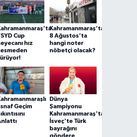
Kahramanmaraş'ta
Kahramanmaraş’ta
TSYD Cup
8 Ağustos’ta
eyecanı hız
hangi noter
kesmeden
nöbetçi olacak?
ürüyor!
Kahramanmaraşlı
Dünya
Esnaf Geçim
Şampiyonu
ıkıntısını
Kahramanmaraş'tan!
nlattı
İsveç'te Türk
bayrağını
göndere