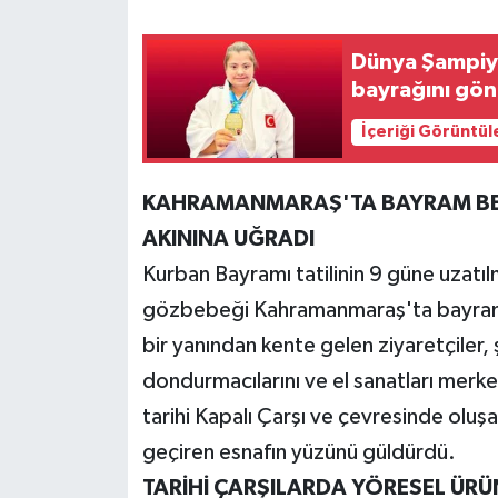
Teknoloji
Dünya Şampiy
bayrağını gön
Yaşam
İçeriği Görüntül
KAHRAMANMARAŞ
KAHRAMANMARAŞ'TA BAYRAM BEREK
AKININA UĞRADI
Kurban Bayramı tatilinin 9 güne uzatıl
gözbebeği Kahramanmaraş'ta bayram har
bir yanından kente gelen ziyaretçiler,
dondurmacılarını ve el sanatları merkezl
tarihi Kapalı Çarşı ve çevresinde oluş
geçiren esnafın yüzünü güldürdü.
TARİHİ ÇARŞILARDA YÖRESEL ÜRÜ