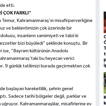
ade etti.
 ÇOK FARKLI"
in Temur, Kahramanmaraş'ın misafirperverliğine
ruz ve beklentimizin çok üzerinde bir
n dokusu, insanların samimiyeti ve tabii ki
C
zzetler bizi büyüledi" şeklinde konuştu. Bir
i ise, "Bayram kültürünün Anadolu
t
 Kahramanmaraş'taki bu heyecan verici
p
i
yor. 9 günlük tatilimizi burada geçirmekten çok
de başlayan hareketlilik, şehrin genel
tı. Sadece tarihi bölgeler değil, parklar ve
k
na uğruyor. Kahramanmaraşlılar, misafirlerine ev