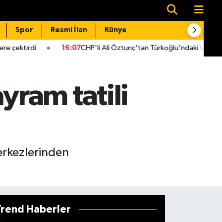
Spor
Resmi İlan
Künye
İletişim
16:07
CHP'li Ali Öztunç'tan Türkoğlu'ndaki taş ocağı projesi için acil
ram tatili
merkezlerinden
Trend Haberler