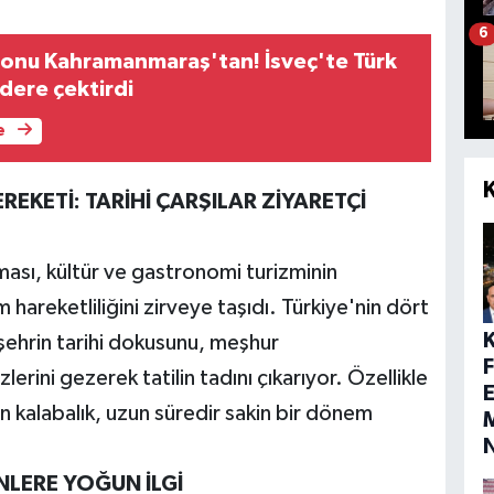
6
onu Kahramanmaraş'tan! İsveç'te Türk
dere çektirdi
e
ETİ: TARİHİ ÇARŞILAR ZİYARETÇİ
ması, kültür ve gastronomi turizminin
eketliliğini zirveye taşıdı. Türkiye'nin dört
 şehrin tarihi dokusunu, meşhur
erini gezerek tatilin tadını çıkarıyor. Özellikle
E
an kalabalık, uzun süredir sakin bir dönem
M
NLERE YOĞUN İLGİ