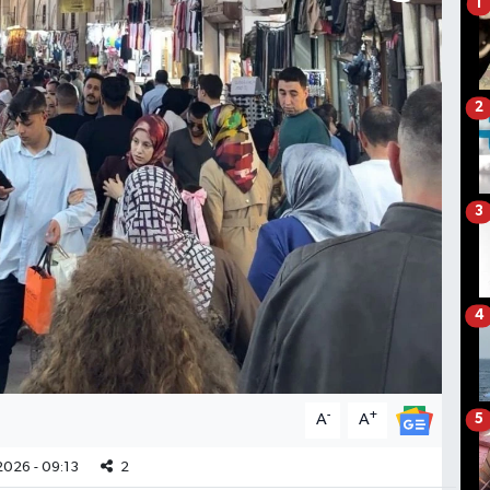
1
2
3
4
-
+
A
A
5
026 - 09:13
2