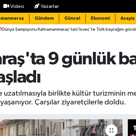
Video
Yazarlar
amanmaraş
Gündem
Güncel
Ekonomi
Asayiş
u Kahramanmaraş'tan! İsveç'te Türk bayrağını göndere çektirdi
ş'ta 9 günlük bay
şladı
 uzatılmasıyla birlikte kültür turizminin 
aşanıyor. Çarşılar ziyaretçilerle doldu.