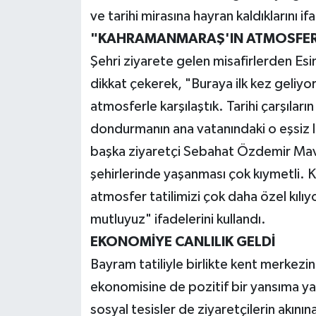
ve tarihi mirasına hayran kaldıklarını if
"KAHRAMANMARAŞ'IN ATMOSFERİ
Şehri ziyarete gelen misafirlerden Es
dikkat çekerek, "Buraya ilk kez geliyo
atmosferle karşılaştık. Tarihi çarşıları
dondurmanın ana vatanındaki o eşsiz le
başka ziyaretçi Sebahat Özdemir Mav
şehirlerinde yaşanması çok kıymetli.
atmosfer tatilimizi çok daha özel kılı
mutluyuz" ifadelerini kullandı.
EKONOMİYE CANLILIK GELDİ
Bayram tatiliyle birlikte kent merkezin
ekonomisine de pozitif bir yansıma yap
sosyal tesisler de ziyaretçilerin akını