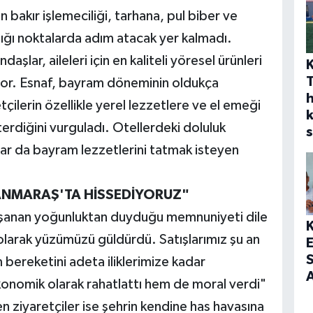
bakır işlemeciliği, tarhana, pul biber ve
dığı noktalarda adım atacak yer kalmadı.
aşlar, aileleri için en kaliteli yöresel ürünleri
yor. Esnaf, bayram döneminin oldukça
h
tçilerin özellikle yerel lezzetlere ve el emeği
terdiğini vurguladı. Otellerdeki doluluk
s
nlar da bayram lezzetlerini tatmak isteyen
ANMARAŞ'TA HİSSEDİYORUZ"
aşanan yoğunluktan duyduğu memnuniyeti dile
f olarak yüzümüzü güldürdü. Satışlarımız şu an
S
bereketini adeta iliklerimize kadar
A
onomik olarak rahatlattı hem de moral verdi"
ziyaretçiler ise şehrin kendine has havasına