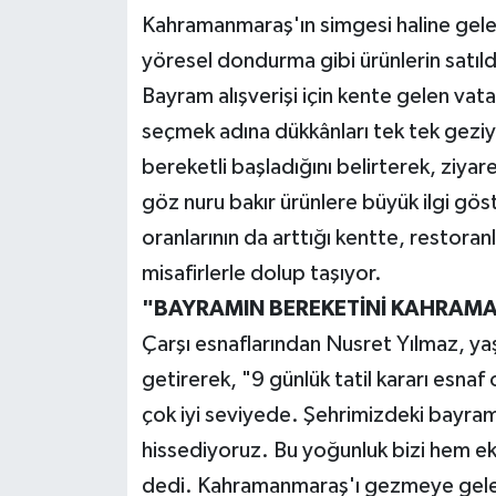
Kahramanmaraş'ın simgesi haline gelen 
yöresel dondurma gibi ürünlerin satıl
Bayram alışverişi için kente gelen vatand
seçmek adına dükkânları tek tek gezi
bereketli başladığını belirterek, ziyare
göz nuru bakır ürünlere büyük ilgi gös
oranlarının da arttığı kentte, restora
misafirlerle dolup taşıyor.
"BAYRAMIN BEREKETİNİ KAHRAM
Çarşı esnaflarından Nusret Yılmaz, y
getirerek, "9 günlük tatil kararı esna
çok iyi seviyede. Şehrimizdeki bayram 
hissediyoruz. Bu yoğunluk bizi hem ek
dedi. Kahramanmaraş'ı gezmeye gelen 