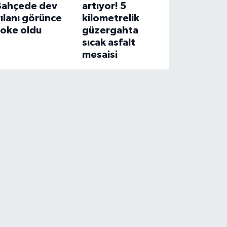
Bahçede dev
artıyor! 5
ılanı görünce
kilometrelik
şoke oldu
güzergahta
sıcak asfalt
mesaisi