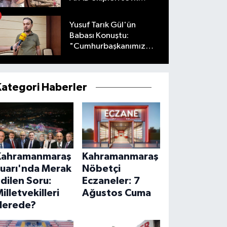
edildi
Yusuf Tarık Gül'ün
Babası Konuştu:
"Cumhurbaşkanımız
Talimat Verdi"
Kategori Haberler
Kahramanmaraş
Kahramanmaraş
Fuarı'nda Merak
Nöbetçi
dilen Soru:
Eczaneler: 7
illetvekilleri
Ağustos Cuma
Nerede?