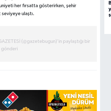
iyeti her fırsatta gösterirken, şehir
y
 seviyeye ulaştı.
ESİ (@gazetebugun)'in paylaştığı bir
gönderi