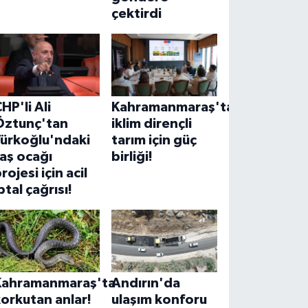
çektirdi
HP'li Ali
Kahramanmaraş'ta
Öztunç'tan
iklim dirençli
Türkoğlu'ndaki
tarım için güç
aş ocağı
birliği!
rojesi için acil
ptal çağrısı!
Kahramanmaraş'ta
Andırın'da
orkutan anlar!
ulaşım konforu