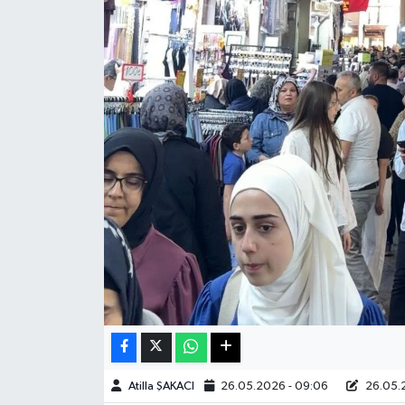
Haberde İnsan
Kültür Sanat
Magazin
Manşet Altı
Manşetler
Resmi İlan
Sağlık
Spor
Atilla ŞAKACI
26.05.2026 - 09:06
26.05.2
SürManşet