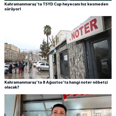
Kahramanmaraş'ta TSYD Cup heyecanı hız kesmeden
sürüyor!
Kahramanmaraş’ta 8 Ağustos’ta hangi noter nöbetçi
olacak?