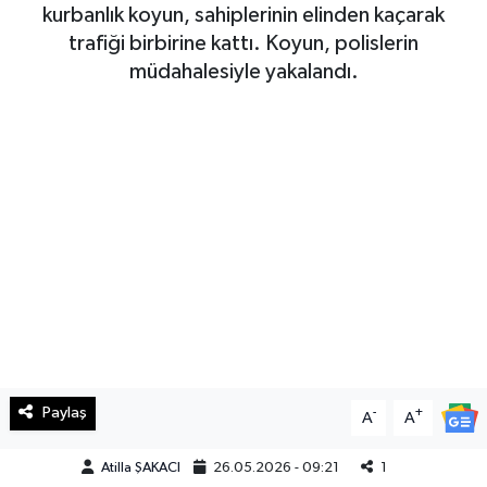
kurbanlık koyun, sahiplerinin elinden kaçarak
Haberde İnsan
trafiği birbirine kattı. Koyun, polislerin
müdahalesiyle yakalandı.
Kültür Sanat
Magazin
Manşet Altı
Manşetler
Resmi İlan
Sağlık
Paylaş
-
+
A
A
Spor
Atilla ŞAKACI
26.05.2026 - 09:21
1
SürManşet