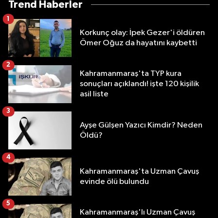
Trend Haberler
1
Korkunç olay: İpek Gezer'i öldüren
Ömer Oğuz da hayatını kaybetti
2
Kahramanmaraş'ta TYP kura
sonuçları açıklandı! işte 120 kişilik
asil liste
3
Ayşe Gülşen Yazıcı Kimdir? Neden
Öldü?
4
Kahramanmaraş'ta Uzman Çavuş
evinde ölü bulundu
5
Kahramanmaraş'lı Uzman Çavuş