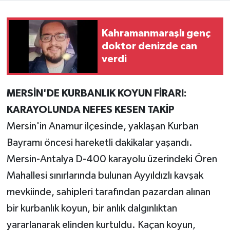
Teknoloji
Kahramanmaraşlı genç
doktor denizde can
Yaşam
verdi
KAHRAMANMARAŞ
MERSİN'DE KURBANLIK KOYUN FİRARI:
KARAYOLUNDA NEFES KESEN TAKİP
Mersin'in Anamur ilçesinde, yaklaşan Kurban
Bayramı öncesi hareketli dakikalar yaşandı.
Mersin-Antalya D-400 karayolu üzerindeki Ören
Mahallesi sınırlarında bulunan Ayyıldızlı kavşak
mevkiinde, sahipleri tarafından pazardan alınan
bir kurbanlık koyun, bir anlık dalgınlıktan
yararlanarak elinden kurtuldu. Kaçan koyun,