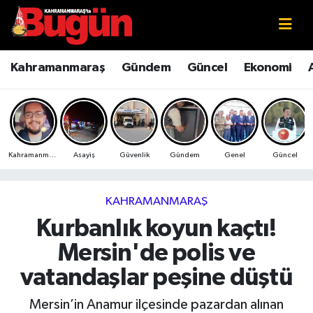
Kahramanmaraş
Kahramanmaraş Nöbetçi Eczaneler
Kahramanmaraş
Gündem
Güncel
Ekonomi
Kahramanmaraş Sokak Röportajları
Kahramanmaraş Hava Durumu
Bilim ve Teknoloji
Kahramanmaraş Namaz Vakitleri
Kahramanmaraş
Asayiş
Güvenlik
Gündem
Genel
Güncel
Çevre
Kahramanmaraş Trafik Yoğunluk Haritası
Eğitim
Süper Lig Puan Durumu ve Fikstür
KAHRAMANMARAŞ
Kurbanlık koyun kaçtı!
Ekonomi
Tüm Manşetler
Mersin'de polis ve
Genel
Son Dakika Haberleri
vatandaşlar peşine düştü
Güncel
Haber Arşivi
Mersin’in Anamur ilçesinde pazardan alınan