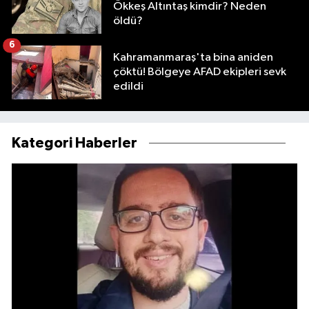
Ökkeş Altıntaş kimdir? Neden
öldü?
6
Kahramanmaraş'ta bina aniden
çöktü! Bölgeye AFAD ekipleri sevk
edildi
Kategori Haberler