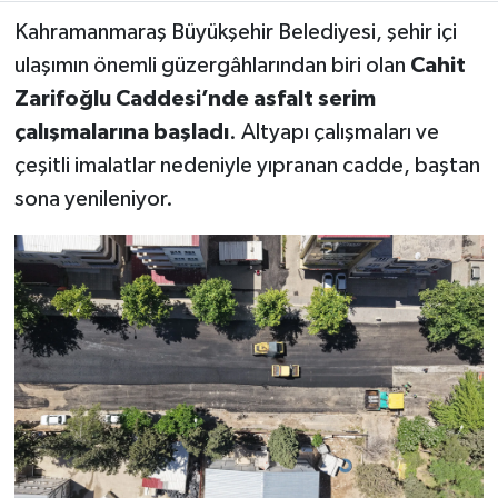
Kahramanmaraş Büyükşehir Belediyesi, şehir içi
Teknoloji
ulaşımın önemli güzergâhlarından biri olan
Cahit
Zarifoğlu Caddesi’nde asfalt serim
Yaşam
çalışmalarına başladı
. Altyapı çalışmaları ve
çeşitli imalatlar nedeniyle yıpranan cadde, baştan
KAHRAMANMARAŞ
sona yenileniyor.