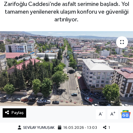
Zarifoğlu Caddesi’nde asfalt serimine başladı. Yol
Haberde İnsan
tamamen yenilenerek ulaşım konforu ve güvenliği
artırılıyor.
Kültür Sanat
Magazin
Manşet Altı
Manşetler
Resmi İlan
Sağlık
Paylaş
-
+
A
A
Spor
SEVİLAY YUMUŞAK
16.05.2026 - 13:03
1
SürManşet