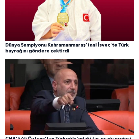
Dünya Şampiyonu Kahramanmaraş'tan! İsveç'te Türk
bayrağını göndere çektirdi
CHP'li Ali Öztunç'tan Türkoğlu'ndaki taş ocağı projesi