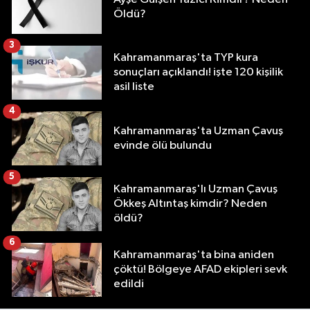
Öldü?
3
Kahramanmaraş'ta TYP kura
sonuçları açıklandı! işte 120 kişilik
asil liste
4
Kahramanmaraş'ta Uzman Çavuş
evinde ölü bulundu
5
Kahramanmaraş'lı Uzman Çavuş
Ökkeş Altıntaş kimdir? Neden
öldü?
6
Kahramanmaraş'ta bina aniden
çöktü! Bölgeye AFAD ekipleri sevk
edildi