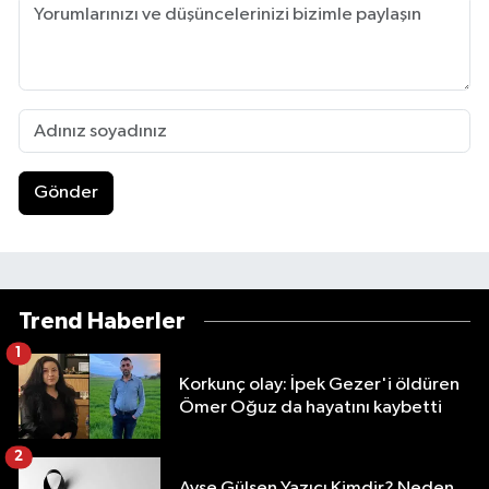
Gönder
Trend Haberler
1
Korkunç olay: İpek Gezer'i öldüren
Ömer Oğuz da hayatını kaybetti
2
Ayşe Gülşen Yazıcı Kimdir? Neden