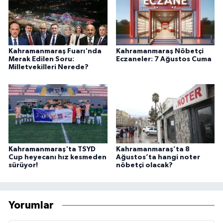
Kahramanmaraş Fuarı'nda
Kahramanmaraş Nöbetçi
Merak Edilen Soru:
Eczaneler: 7 Ağustos Cuma
Milletvekilleri Nerede?
Kahramanmaraş'ta TSYD
Kahramanmaraş’ta 8
Cup heyecanı hız kesmeden
Ağustos’ta hangi noter
sürüyor!
nöbetçi olacak?
Yorumlar